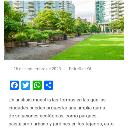
15 de septiembre de 2023
EntreRíosYA
F
T
W
S
a
wi
h
h
Un análisis muestra las formas en las que las
ce
tt
at
ar
ciudades pueden orquestar una amplia gama
b
er
s
e
de soluciones ecológicas, como parques,
o
A
paisajismo urbano y jardines en los tejados, esto