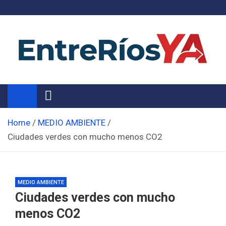
Skip
to
content
Noticias de Entre Ríos
Información de toda la provincia ahora
Home
MEDIO AMBIENTE
Ciudades verdes con mucho menos CO2
MEDIO AMBIENTE
Ciudades verdes con mucho
menos CO2