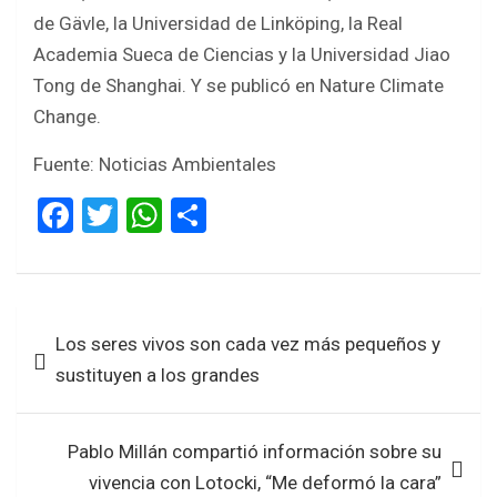
de Gävle, la Universidad de Linköping, la Real
Academia Sueca de Ciencias y la Universidad Jiao
Tong de Shanghai. Y se publicó en Nature Climate
Change.
Fuente: Noticias Ambientales
F
T
W
S
a
wi
h
h
ce
tt
at
ar
b
er
s
e
Navegación
Los seres vivos son cada vez más pequeños y
o
A
de
sustituyen a los grandes
o
p
entradas
k
p
Pablo Millán compartió información sobre su
vivencia con Lotocki, “Me deformó la cara”