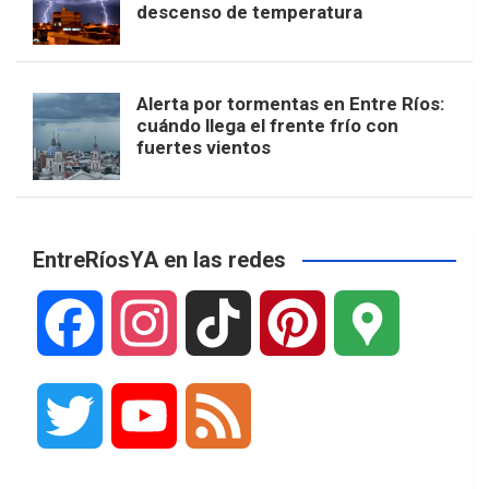
descenso de temperatura
Alerta por tormentas en Entre Ríos:
cuándo llega el frente frío con
fuertes vientos
EntreRíosYA en las redes
F
I
T
P
G
a
n
i
i
o
T
Y
F
c
s
k
n
o
w
o
e