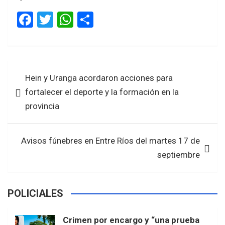
F
T
W
S
a
wi
h
h
ce
tt
at
ar
b
er
s
e
Navegación
Hein y Uranga acordaron acciones para
o
A
de
fortalecer el deporte y la formación en la
o
p
entradas
provincia
k
p
Avisos fúnebres en Entre Ríos del martes 17 de
septiembre
POLICIALES
Crimen por encargo y “una prueba