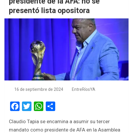
presidente de la AFA: no se
presentó lista opositora
16 de septiembre de 2024
EntreRíosYA
F
T
W
S
a
wi
h
h
Claudio Tapia se encamina a asumir su tercer
ce
tt
at
ar
mandato como presidente de AFA en la Asamblea