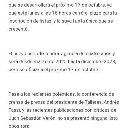
b
er
s
e
que se desarrollará el próximo 17 de octubre, ya
o
A
que este lunes a las 18 horas cerró el plazo para la
o
p
inscripción de listas, y la suya fue la única que se
k
p
presentó.
El nuevo periodo tendrá vigencia de cuatro años y
será desde marzo de 2025 hasta diciembre 2028,
pero se oficiaría el próximo 17 de octubre.
Pese a las recientes polémicas, la conferencia de
prensa de prensa del presidente de Talleres, Andrés
Fassi, y las recientes publicaciones con críticas de
Juan Sebastián Verón, no se presentó ninguna lista
opositora.