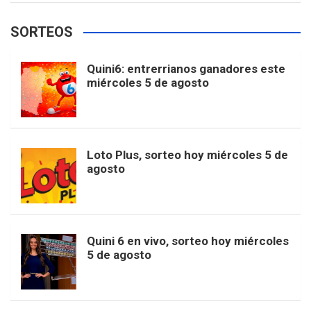
e
t
T
t
g
SORTEOS
i
u
e
b
a
o
e
l
Quini6: entrerrianos ganadores este
t
T
d
miércoles 5 de agosto
o
g
k
r
e
t
u
o
r
e
M
Loto Plus, sorteo hoy miércoles 5 de
e
b
agosto
k
a
s
a
r
e
m
t
p
Quini 6 en vivo, sorteo hoy miércoles
5 de agosto
s