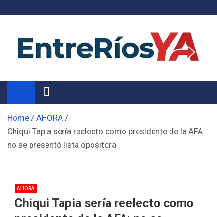
Skip
to
content
Noticias de Entre Ríos
Información de toda la provincia ahora
Home
AHORA
Chiqui Tapia sería reelecto como presidente de la AFA:
no se presentó lista opositora
AHORA
Chiqui Tapia sería reelecto como