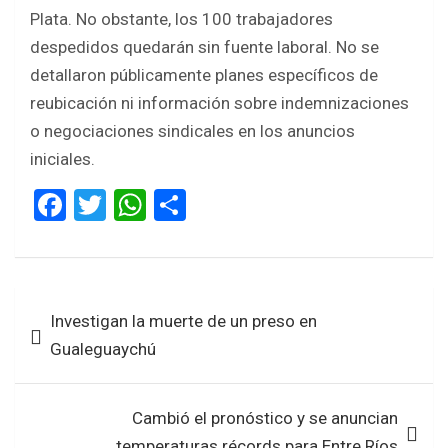
Plata. No obstante, los 100 trabajadores
despedidos quedarán sin fuente laboral. No se
detallaron públicamente planes específicos de
reubicación ni información sobre indemnizaciones
o negociaciones sindicales en los anuncios
iniciales.
F
T
W
S
a
wi
h
h
ce
tt
at
ar
b
er
s
e
Navegación
Investigan la muerte de un preso en
o
A
de
Gualeguaychú
o
p
entradas
k
p
Cambió el pronóstico y se anuncian
temperaturas récords para Entre Ríos