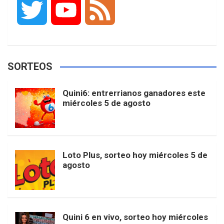
T
Y
F
c
s
k
n
o
w
o
e
e
t
T
t
g
SORTEOS
i
u
e
b
a
o
e
l
Quini6: entrerrianos ganadores este
t
T
d
miércoles 5 de agosto
o
g
k
r
e
t
u
o
r
e
M
Loto Plus, sorteo hoy miércoles 5 de
e
b
agosto
k
a
s
a
r
e
m
t
p
Quini 6 en vivo, sorteo hoy miércoles