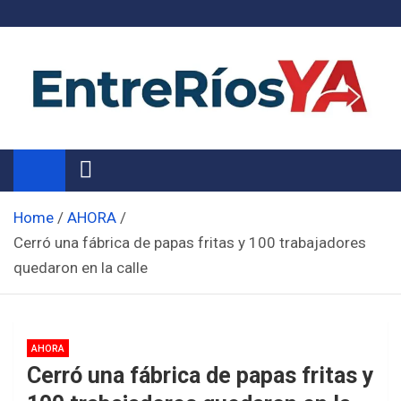
Skip
to
content
Noticias de Entre Ríos
Información de toda la provincia ahora
Home
AHORA
Cerró una fábrica de papas fritas y 100 trabajadores
quedaron en la calle
AHORA
Cerró una fábrica de papas fritas y