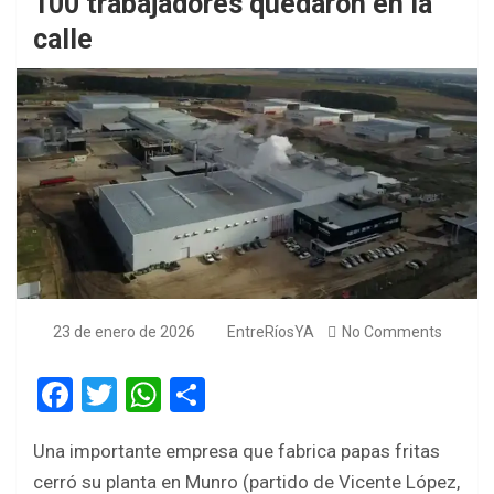
100 trabajadores quedaron en la
calle
23 de enero de 2026
EntreRíosYA
No Comments
F
T
W
S
a
wi
h
h
Una importante empresa que fabrica papas fritas
ce
tt
at
ar
cerró su planta en Munro (partido de Vicente López,