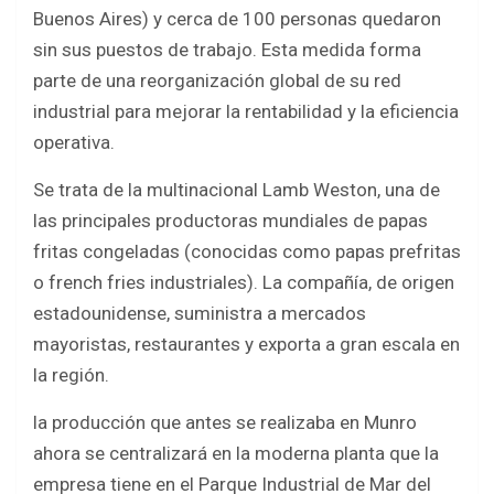
b
er
s
e
Buenos Aires) y cerca de 100 personas quedaron
o
A
sin sus puestos de trabajo. Esta medida forma
o
p
parte de una reorganización global de su red
k
p
industrial para mejorar la rentabilidad y la eficiencia
operativa.
Se trata de la multinacional Lamb Weston, una de
las principales productoras mundiales de papas
fritas congeladas (conocidas como papas prefritas
o french fries industriales). La compañía, de origen
estadounidense, suministra a mercados
mayoristas, restaurantes y exporta a gran escala en
la región.
la producción que antes se realizaba en Munro
ahora se centralizará en la moderna planta que la
empresa tiene en el Parque Industrial de Mar del