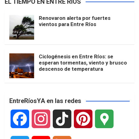
EL TIEMPO EN ENTRE RÍOS
Renovaron alerta por fuertes
vientos para Entre Ríos
Ciclogénesis en Entre Ríos: se
esperan tormentas, viento y brusco
descenso de temperatura
EntreRíosYA en las redes
F
I
T
P
G
a
n
i
i
o