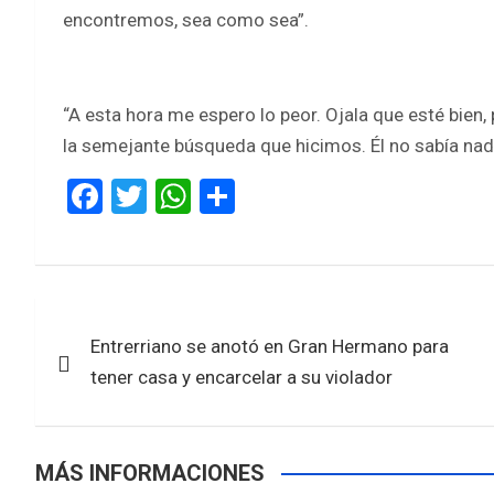
encontremos, sea como sea”.
“A esta hora me espero lo peor. Ojala que esté bien
la semejante búsqueda que hicimos. Él no sabía nadar
F
T
W
S
a
wi
h
h
ce
tt
at
ar
b
er
s
e
Navegación
o
A
Entrerriano se anotó en Gran Hermano para
de
o
p
tener casa y encarcelar a su violador
k
p
entradas
MÁS INFORMACIONES