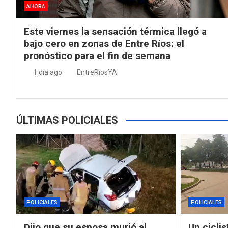
AHORA
Este viernes la sensación térmica llegó a
bajo cero en zonas de Entre Ríos: el
pronóstico para el fin de semana
1 día ago
EntreRíosYA
ÚLTIMAS POLICIALES
POLICIALES
POLICIALES
Dijo que su esposa murió al
Un ciclis