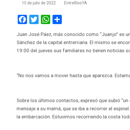
15 de julio de 2022
EntreRíosYA
F
T
W
S
a
wi
h
h
Juan José Páez, más conocido como “Juanjo” es un 
ce
tt
at
ar
Sánchez de la capital entrerriana. El mismo se enco
b
er
s
e
19:00 del jueves sus familiares no tienen noticias so
o
A
o
p
k
p
“No nos vamos a mover hasta que aparezca. Estamo
Sobre los últimos contactos, expresó que subió “un
mensaje a su mamá, que se iba a recorrer el espinel
la embarcación. Estuvimos recorriendo la costa toda 