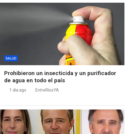
SALUD
Prohibieron un insecticida y un purificador
de agua en todo el país
1 día ago
EntreRíosYA