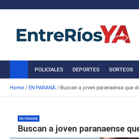
Skip
to
content
Noticias de Entre Ríos
Información de toda la provincia ahora
POLICIALES
DEPORTES
SORTEOS
Home
EN PARANÁ
Buscan a joven paranaense que 
EN PARANÁ
Buscan a joven paranaense qu