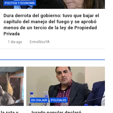
POLÍTICA Y ECONOMÍA
Dura derrota del gobierno: tuvo que bajar el
capítulo del manejo del fuego y se aprobó
menos de un tercio de la ley de Propiedad
Privada
1 día ago
EntreRíosYA
EN CHAJARÍ
POLICIALES
la ruta y
Jurado popular declaró