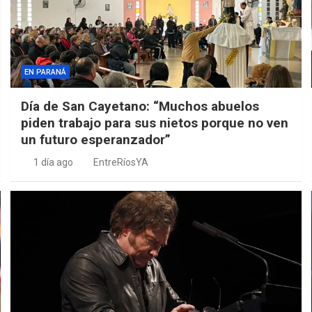
EN PARANÁ
Día de San Cayetano: “Muchos abuelos
piden trabajo para sus nietos porque no ven
un futuro esperanzador”
1 día ago
EntreRíosYA