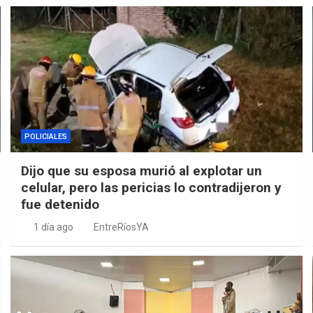
POLICIALES
Dijo que su esposa murió al explotar un
celular, pero las pericias lo contradijeron y
fue detenido
1 día ago
EntreRíosYA