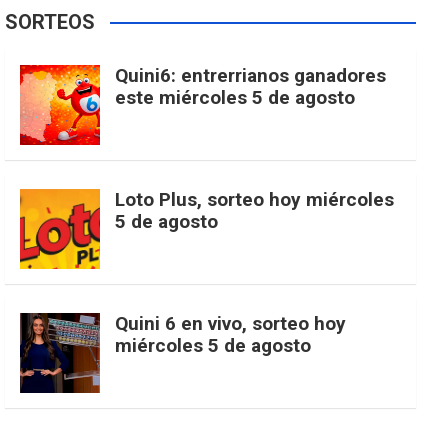
e
t
T
t
g
SORTEOS
i
u
e
b
a
o
e
l
Quini6: entrerrianos ganadores
t
T
d
este miércoles 5 de agosto
o
g
k
r
e
t
u
o
r
e
M
Loto Plus, sorteo hoy miércoles
e
b
5 de agosto
k
a
s
a
r
e
m
t
p
Quini 6 en vivo, sorteo hoy
miércoles 5 de agosto
s