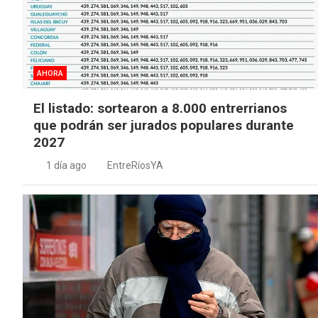
AHORA
El listado: sortearon a 8.000 entrerrianos
que podrán ser jurados populares durante
2027
1 día ago
EntreRíosYA