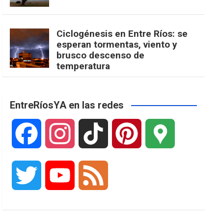
Ciclogénesis en Entre Ríos: se
esperan tormentas, viento y
brusco descenso de
temperatura
EntreRíosYA en las redes
F
I
T
P
G
a
n
i
i
o
T
Y
F
c
s
k
n
o
w
o
e