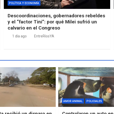
POLÍTICA Y ECONOMÍA
Descoordinaciones, gobernadores rebeldes
y el “factor Tini”: por qué Milei sufrió un
calvario en el Congreso
1 día ago
EntreRíosYA
AMOR ANIMAL
POLICIALES
ta recibió un disparo en
Controlaron un auto en 