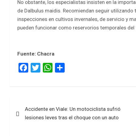
No obstante, los especialistas insisten en la impor
de Dalbulus maidis. Recomiendan seguir utilizand
inspecciones en cultivos invernales, de servicio y
pueden funcionar como reservorios temporales del 
Fuente: Chacra
F
T
W
S
a
wi
h
h
ce
tt
at
ar
b
er
s
e
Navegación
o
A
Accidente en Viale: Un motociclista sufrió
de
o
p
lesiones leves tras el choque con un auto
k
p
entradas