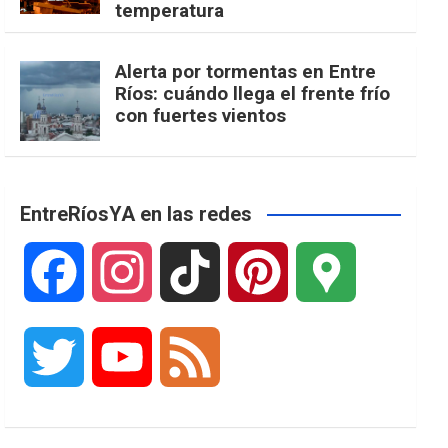
temperatura
Alerta por tormentas en Entre
Ríos: cuándo llega el frente frío
con fuertes vientos
EntreRíosYA en las redes
F
I
T
P
G
a
n
i
i
o
T
Y
F
c
s
k
n
o
w
o
e