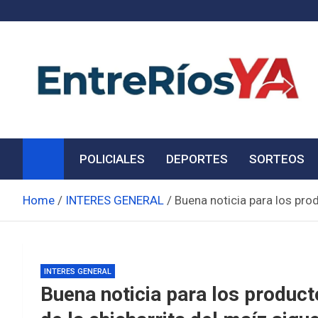
Skip
to
content
Noticias de Entre Ríos
Información de toda la provincia ahora
POLICIALES
DEPORTES
SORTEOS
Home
INTERES GENERAL
Buena noticia para los pro
INTERES GENERAL
Buena noticia para los product