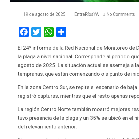
19 de agosto de 2025
EntreRíosYA
No Comments
F
T
W
S
a
wi
h
h
El 24º informe de la Red Nacional de Monitoreo de 
ce
tt
at
ar
la plaga a nivel nacional. Corresponde al período que
b
er
s
e
agosto de 2025. La situación actual se asemeja a l
o
A
tempranas, que están comenzando o a punto de inici
o
p
En la zona Centro Sur, se repite el escenario de baj
k
p
registró capturas, mientras que el resto apenas repo
La región Centro Norte también mostró mejoras resp
tuvo presencia de la plaga y un 35% se ubicó en el 
del relevamiento anterior.