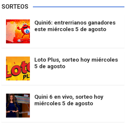
e
t
T
t
g
SORTEOS
i
u
e
b
a
o
e
l
Quini6: entrerrianos ganadores
t
T
d
este miércoles 5 de agosto
o
g
k
r
e
t
u
o
r
e
M
Loto Plus, sorteo hoy miércoles
e
b
5 de agosto
k
a
s
a
r
e
m
t
p
Quini 6 en vivo, sorteo hoy
miércoles 5 de agosto
s