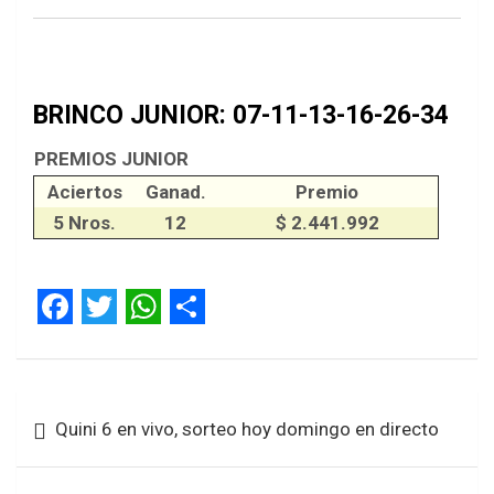
BRINCO JUNIOR: 07-11-13-16-26-34
PREMIOS JUNIOR
Aciertos
Ganad.
Premio
5 Nros.
12
$ 2.441.992
F
T
W
S
a
w
h
h
Navegación
c
i
a
a
Quini 6 en vivo, sorteo hoy domingo en directo
de
e
t
t
r
entradas
b
t
s
e