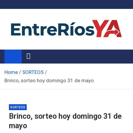
Skip
to
content
Noticias de Entre Ríos
Información de toda la provincia ahora
Home
SORTEOS
Brinco, sorteo hoy domingo 31 de mayo
SORTEOS
Brinco, sorteo hoy domingo 31 de
mayo