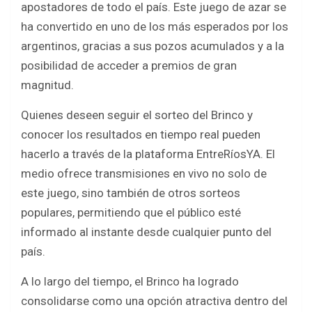
b
t
s
e
apostadores de todo el país. Este juego de azar se
o
e
A
ha convertido en uno de los más esperados por los
argentinos, gracias a sus pozos acumulados y a la
o
r
p
posibilidad de acceder a premios de gran
k
p
magnitud.
Quienes deseen seguir el sorteo del Brinco y
conocer los resultados en tiempo real pueden
hacerlo a través de la plataforma EntreRíosYA. El
medio ofrece transmisiones en vivo no solo de
este juego, sino también de otros sorteos
populares, permitiendo que el público esté
informado al instante desde cualquier punto del
país.
A lo largo del tiempo, el Brinco ha logrado
consolidarse como una opción atractiva dentro del