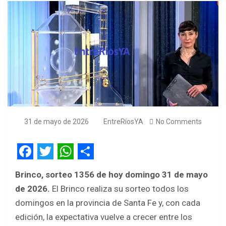
31 de mayo de 2026
EntreRíosYA
No Comments
F
T
W
S
Brinco, sorteo 1356 de hoy domingo 31 de mayo
a
w
h
h
de 2026.
El Brinco realiza su sorteo todos los
c
i
a
a
domingos en la provincia de Santa Fe y, con cada
e
t
t
r
edición, la expectativa vuelve a crecer entre los