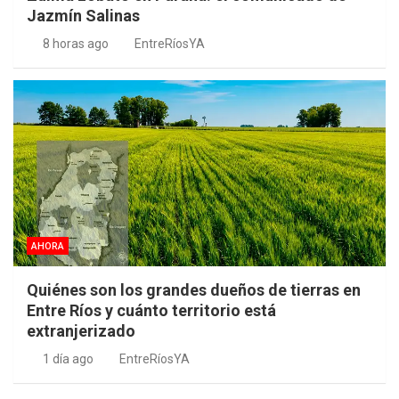
Jazmín Salinas
8 horas ago
EntreRíosYA
AHORA
Quiénes son los grandes dueños de tierras en
Entre Ríos y cuánto territorio está
extranjerizado
1 día ago
EntreRíosYA