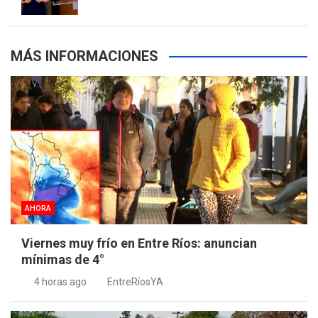
m
t
p
MÁS INFORMACIONES
s
AHORA
Viernes muy frío en Entre Ríos: anuncian
mínimas de 4°
4 horas ago
EntreRíosYA