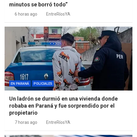
minutos se borró todo”
6 horas ago
EntreRíosYA
EN PARANÁ
POLICIALES
Un ladrón se durmió en una vivienda donde
robaba en Paraná y fue sorprendido por el
propietario
7 horas ago
EntreRíosYA