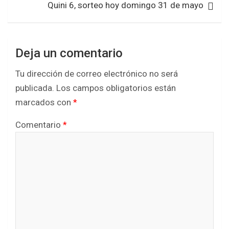
Quini 6, sorteo hoy domingo 31 de mayo
o
e
A
o
r
p
k
p
Deja un comentario
Tu dirección de correo electrónico no será
publicada.
Los campos obligatorios están
marcados con
*
Comentario
*