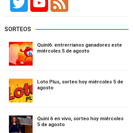
F
I
T
P
G
a
n
i
i
o
T
Y
F
SORTEOS
c
s
k
n
o
w
o
e
Quini6: entrerrianos ganadores este
miércoles 5 de agosto
e
t
T
t
g
i
u
e
b
a
o
e
l
t
T
d
Loto Plus, sorteo hoy miércoles 5 de
agosto
o
g
k
r
e
t
u
o
r
e
M
e
b
Quini 6 en vivo, sorteo hoy miércoles
5 de agosto
k
a
s
a
r
e