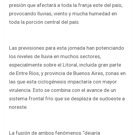
b
er
s
e
presión que afectará a toda la franja este del país,
o
A
provocando lluvias, viento y mucha humedad en
o
p
toda la porción central del país.
k
p
Las previsiones para esta jornada han potenciando
los niveles de lluvia en muchos sectores,
especialmente sobre el Litoral, incluida gran parte
de Entre Ríos, y provincia de Buenos Aires, zonas en
las que esta ciclogénesis impactaría con mayor
virulencia. Esto se combina con el avance de un
sistema frontal frío que se desplaza de sudoeste a
noreste.
La fusión de ambos fenómenos “dejaría