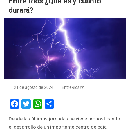
Entre Ríos ¿Que es y cuánto
durará?
21 de agosto de 2024
EntreRíosYA
F
T
W
S
a
wi
h
h
Desde las últimas jornadas se viene pronosticando
ce
tt
at
ar
el desarrollo de un importante centro de baja