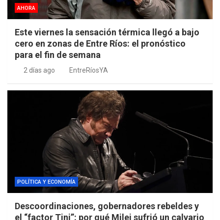
AHORA
Este viernes la sensación térmica llegó a bajo
cero en zonas de Entre Ríos: el pronóstico
para el fin de semana
2 días ago
EntreRíosYA
POLÍTICA Y ECONOMÍA
Descoordinaciones, gobernadores rebeldes y
el “factor Tini”: por qué Milei sufrió un calvario