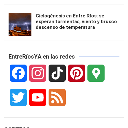
Ciclogénesis en Entre Ríos: se
esperan tormentas, viento y brusco
descenso de temperatura
EntreRíosYA en las redes
F
I
T
P
G
a
n
i
i
o
T
Y
F
c
s
k
n
o
w
o
e
e
t
T
t
g