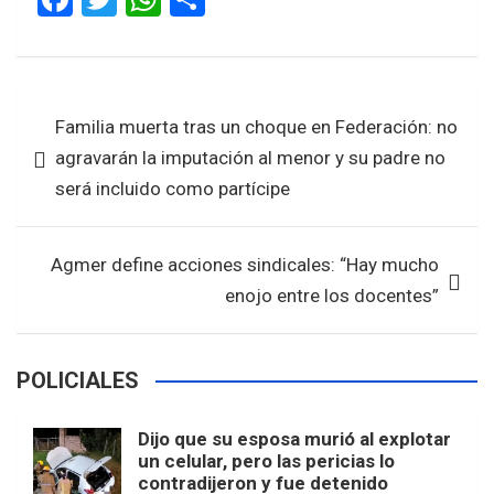
a
wi
h
h
ce
tt
at
ar
b
er
s
e
Navegación
Familia muerta tras un choque en Federación: no
o
A
de
agravarán la imputación al menor y su padre no
o
p
entradas
será incluido como partícipe
k
p
Agmer define acciones sindicales: “Hay mucho
enojo entre los docentes”
POLICIALES
Dijo que su esposa murió al explotar
un celular, pero las pericias lo
contradijeron y fue detenido