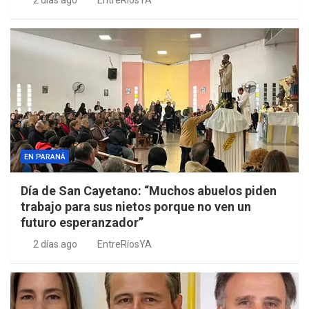
2 días ago
EntreRíosYA
EN PARANÁ
Día de San Cayetano: “Muchos abuelos piden
trabajo para sus nietos porque no ven un
futuro esperanzador”
2 días ago
EntreRíosYA