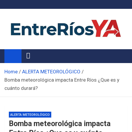
Skip
to
content
Noticias de Entre Ríos
Información de toda la provincia ahora
Home
ALERTA METEOROLÓGICO
Bomba meteorológica impacta Entre Ríos ¿Que es y
cuánto durará?
ALERTA METEOROLÓGICO
Bomba meteorológica impacta