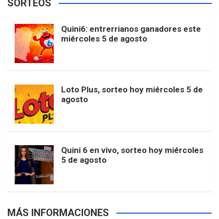
SORTEOS
i
u
e
b
a
o
e
l
Quini6: entrerrianos ganadores este
t
T
d
miércoles 5 de agosto
o
g
k
r
e
t
u
o
r
e
M
Loto Plus, sorteo hoy miércoles 5 de
e
b
agosto
k
a
s
a
r
e
m
t
p
Quini 6 en vivo, sorteo hoy miércoles
5 de agosto
s
MÁS INFORMACIONES