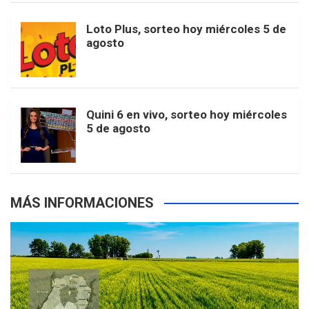
o
r
e
M
Loto Plus, sorteo hoy miércoles 5 de
e
b
agosto
k
a
s
a
r
e
m
t
p
Quini 6 en vivo, sorteo hoy miércoles
5 de agosto
s
MÁS INFORMACIONES