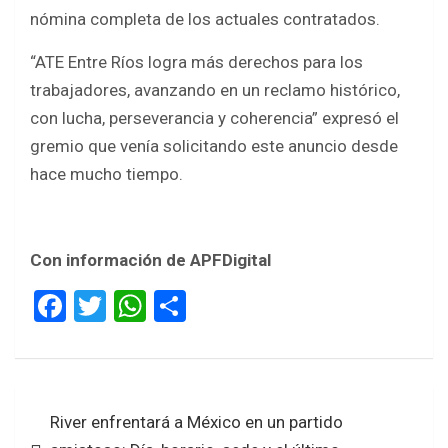
nómina completa de los actuales contratados.
“ATE Entre Ríos logra más derechos para los
trabajadores, avanzando en un reclamo histórico,
con lucha, perseverancia y coherencia” expresó el
gremio que venía solicitando este anuncio desde
hace mucho tiempo.
Con información de APFDigital
F
T
W
S
a
wi
h
h
ce
tt
at
ar
b
er
s
e
Navegación
River enfrentará a México en un partido
o
A
de