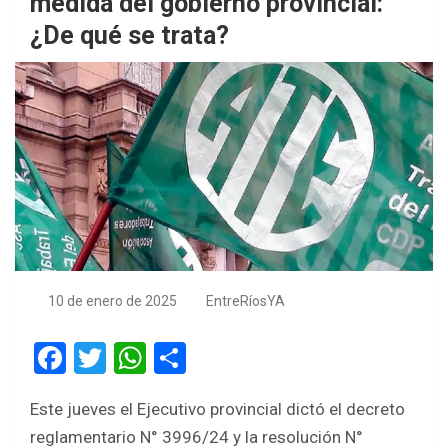
medida del gobierno provincial:
¿De qué se trata?
10 de enero de 2025
EntreRíosYA
F
T
W
S
a
wi
h
h
Este jueves el Ejecutivo provincial dictó el decreto
ce
tt
at
ar
reglamentario N° 3996/24 y la resolución N°