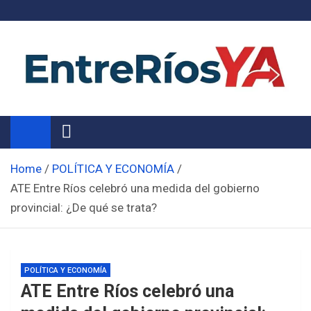
Skip
to
content
Noticias de Entre Ríos
Información de toda la provincia ahora
Home
POLÍTICA Y ECONOMÍA
ATE Entre Ríos celebró una medida del gobierno
provincial: ¿De qué se trata?
POLÍTICA Y ECONOMÍA
ATE Entre Ríos celebró una