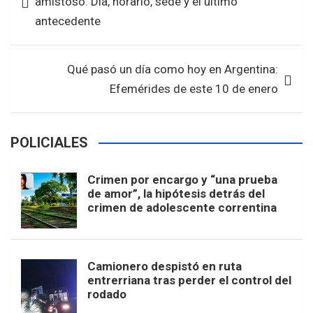
amistoso: Día, horario, sede y el último
o
p
entradas
antecedente
k
p
Qué pasó un día como hoy en Argentina:
Efemérides de este 10 de enero
POLICIALES
Crimen por encargo y “una prueba
de amor”, la hipótesis detrás del
crimen de adolescente correntina
Camionero despistó en ruta
entrerriana tras perder el control del
rodado