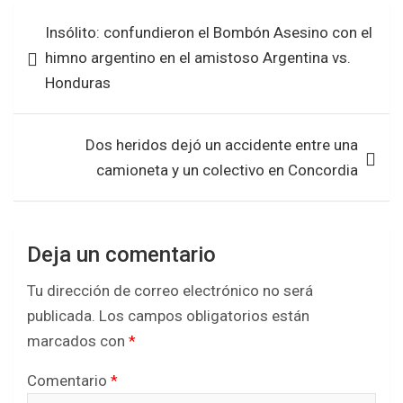
b
er
s
e
Navegación
Insólito: confundieron el Bombón Asesino con el
o
A
de
himno argentino en el amistoso Argentina vs.
o
p
entradas
Honduras
k
p
Dos heridos dejó un accidente entre una
camioneta y un colectivo en Concordia
Deja un comentario
Tu dirección de correo electrónico no será
publicada.
Los campos obligatorios están
marcados con
*
Comentario
*