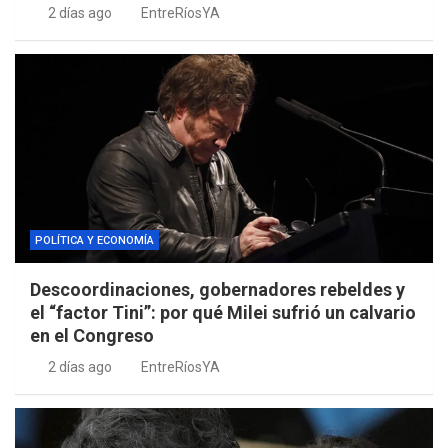
2 días ago
EntreRíosYA
POLÍTICA Y ECONOMÍA
Descoordinaciones, gobernadores rebeldes y
el “factor Tini”: por qué Milei sufrió un calvario
en el Congreso
2 días ago
EntreRíosYA