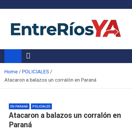
Skip
to
content
Noticias de Entre Ríos
Información de toda la provincia ahora
Home
POLICIALES
Atacaron a balazos un corralón en Paraná
EN PARANÁ
POLICIALES
Atacaron a balazos un corralón en
Paraná