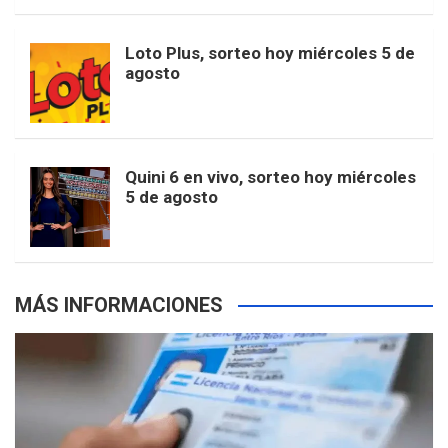
t
u
o
r
e
M
Loto Plus, sorteo hoy miércoles 5 de
e
b
agosto
k
a
s
a
r
e
m
t
p
Quini 6 en vivo, sorteo hoy miércoles
5 de agosto
s
MÁS INFORMACIONES