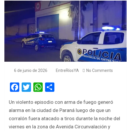
6 de junio de 2026
EntreRíosYA
No Comments
F
T
W
S
a
wi
h
h
Un violento episodio con arma de fuego generó
ce
tt
at
ar
alarma en la ciudad de Paraná luego de que un
b
er
s
e
corralón fuera atacado a tiros durante la noche del
o
A
viernes en la zona de Avenida Circunvalación y