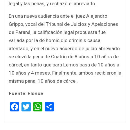
legal y las penas, y rechazó el abreviado.
En una nueva audiencia ante el juez Alejandro
Grippo, vocal del Tribunal de Juicios y Apelaciones
de Paraná, la calificación legal propuesta fue
variada por la de homicidio criminis causa
atentado, y en el nuevo acuerdo de juicio abreviado
se elevó la pena de Cuatrín de 8 años a 10 años de
cárcel, en tanto que para Lemos pasa de 10 años a
10 años y 4 meses. Finalmente, ambos recibieron la
misma pena: 10 años de cárcel.
Fuente: Elonce
F
T
W
S
a
wi
h
h
ce
tt
at
ar