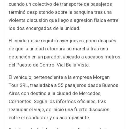
c
i
a
a
cuando un colectivo de transporte de pasajeros
e
t
t
r
terminó despistando sobre la banquina tras una
b
t
s
e
violenta discusión que llego a agresión física entre
o
e
A
los dos encargados de la unidad.
o
r
p
El incidente se registró ayer jueves, poco después
k
p
de que la unidad retomara su marcha tras una
detención en un parador, ubicado a escasos metros
del Puesto de Control Vial Bella Vista.
El vehículo, perteneciente a la empresa Morgan
Tour SRL, trasladaba a 55 pasajeros desde Buenos
Aires con destino a la ciudad de Mercedes,
Corrientes. Según los informes oficiales, tras
reanudar el viaje, se inició una fuerte discusión
entre el conductor y su acompañante.