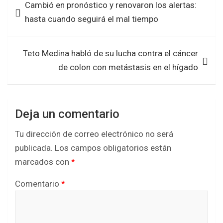
Cambió en pronóstico y renovaron los alertas:
de
e
t
t
r
hasta cuando seguirá el mal tiempo
entradas
b
t
s
e
o
e
A
Teto Medina habló de su lucha contra el cáncer
o
r
p
de colon con metástasis en el hígado
k
p
Deja un comentario
Tu dirección de correo electrónico no será
publicada.
Los campos obligatorios están
marcados con
*
Comentario
*