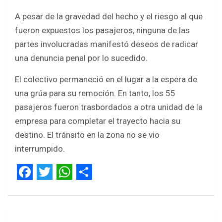
A pesar de la gravedad del hecho y el riesgo al que
fueron expuestos los pasajeros, ninguna de las
partes involucradas manifestó deseos de radicar
una denuncia penal por lo sucedido.
El colectivo permaneció en el lugar a la espera de
una grúa para su remoción. En tanto, los 55
pasajeros fueron trasbordados a otra unidad de la
empresa para completar el trayecto hacia su
destino. El tránsito en la zona no se vio
interrumpido.
F
T
W
S
a
w
h
h
Navegación
c
i
a
a