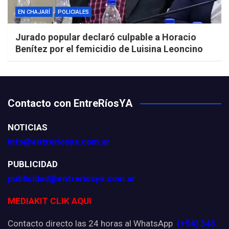
EN CHAJARÍ
POLICIALES
Jurado popular declaró culpable a Horacio
Benítez por el femicidio de Luisina Leoncino
Contacto con EntreRíosYA
NOTICIAS
info@entreriosya.com.ar
PUBLICIDAD
publicidad@entreriosya.com.ar
MEDIAKIT CLIK AQUI
Contacto directo las 24 horas al WhatsApp
(+54) 343