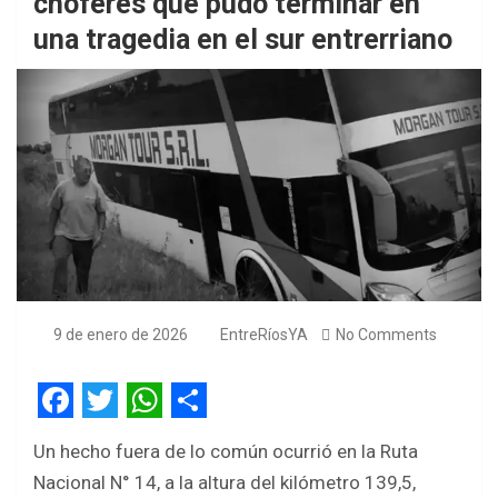
choferes que pudo terminar en
una tragedia en el sur entrerriano
9 de enero de 2026
EntreRíosYA
No Comments
F
T
W
S
Un hecho fuera de lo común ocurrió en la Ruta
a
w
h
h
Nacional N° 14, a la altura del kilómetro 139,5,