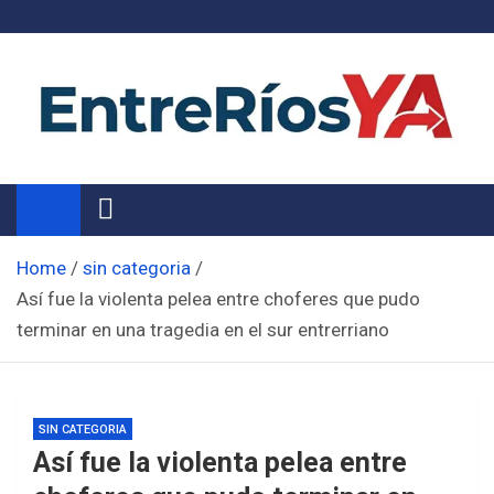
Skip
to
content
Noticias de Entre Ríos
Información de toda la provincia ahora
Home
sin categoria
Así fue la violenta pelea entre choferes que pudo
terminar en una tragedia en el sur entrerriano
SIN CATEGORIA
Así fue la violenta pelea entre