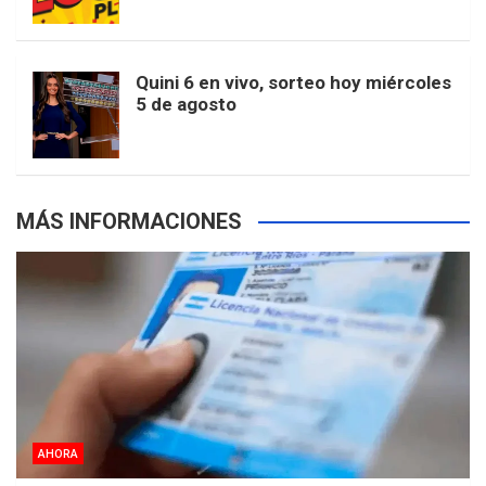
o
r
e
M
e
b
Quini 6 en vivo, sorteo hoy miércoles
5 de agosto
k
a
s
a
r
e
m
t
p
MÁS INFORMACIONES
s
AHORA