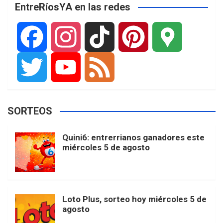
EntreRíosYA en las redes
F
I
T
P
G
a
n
i
i
o
T
Y
F
SORTEOS
c
s
k
n
o
w
o
e
Quini6: entrerrianos ganadores este
miércoles 5 de agosto
e
t
T
t
g
i
u
e
b
a
o
e
l
t
T
d
Loto Plus, sorteo hoy miércoles 5 de
agosto
o
g
k
r
e
t
u