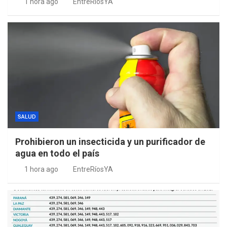
1 hora ago
EntreRíosYA
SALUD
Prohibieron un insecticida y un purificador de
agua en todo el país
1 hora ago
EntreRíosYA