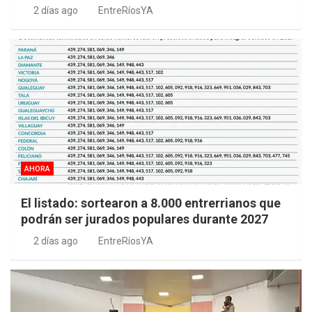
2 días ago
EntreRíosYA
AHORA
El listado: sortearon a 8.000 entrerrianos que
podrán ser jurados populares durante 2027
2 días ago
EntreRíosYA