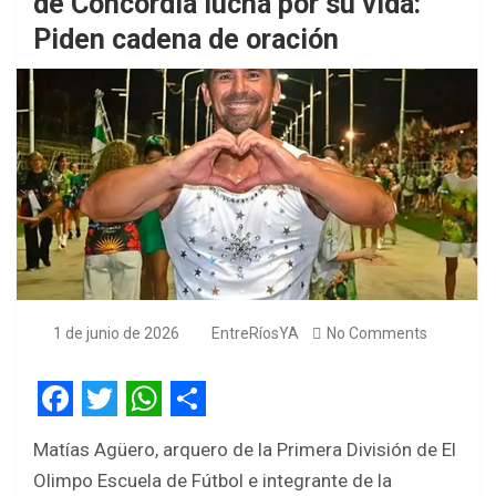
de Concordia lucha por su vida:
Piden cadena de oración
1 de junio de 2026
EntreRíosYA
No Comments
F
T
W
S
Matías Agüero, arquero de la Primera División de El
a
w
h
h
Olimpo Escuela de Fútbol e integrante de la