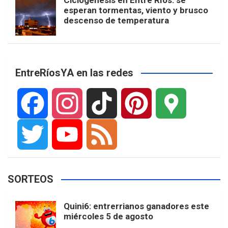
Ciclogénesis en Entre Ríos: se
esperan tormentas, viento y brusco
descenso de temperatura
EntreRíosYA en las redes
F
I
T
P
G
a
n
i
i
o
T
Y
F
SORTEOS
c
s
k
n
o
w
o
e
Quini6: entrerrianos ganadores este
miércoles 5 de agosto
e
t
T
t
g
i
u
e