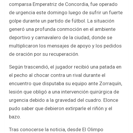
c
i
a
a
comparsa Emperatriz de Concordia, fue operado
e
t
t
r
de urgencia este domingo luego de sufrir un fuerte
b
t
s
e
golpe durante un partido de fútbol. La situación
o
e
A
generó una profunda conmoción en el ambiente
deportivo y carnavalero de la ciudad, donde se
o
r
p
multiplicaron los mensajes de apoyo y los pedidos
k
p
de oración por su recuperación.
Según trascendió, el jugador recibió una patada en
el pecho al chocar contra un rival durante el
encuentro que disputaba su equipo ante Zorraquín,
lesión que obligó a una intervención quirúrgica de
urgencia debido a la gravedad del cuadro. Elonce
pudo saber que debieron extirparle el riñón y el
bazo.
Tras conocerse la noticia, desde El Olimpo