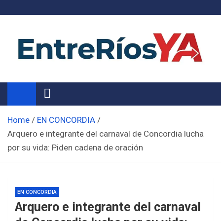
Skip
to
content
Noticias de Entre Ríos
Información de toda la provincia ahora
Home
EN CONCORDIA
Arquero e integrante del carnaval de Concordia lucha
por su vida: Piden cadena de oración
EN CONCORDIA
Arquero e integrante del carnaval