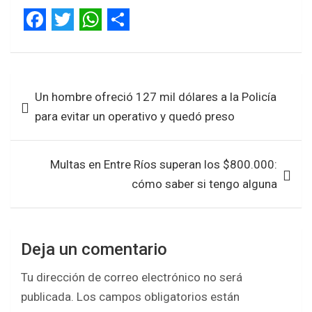
F
T
W
S
a
w
h
h
Navegación
c
i
a
a
Un hombre ofreció 127 mil dólares a la Policía
de
e
t
t
r
para evitar un operativo y quedó preso
entradas
b
t
s
e
o
e
A
Multas en Entre Ríos superan los $800.000:
o
r
p
cómo saber si tengo alguna
k
p
Deja un comentario
Tu dirección de correo electrónico no será
publicada.
Los campos obligatorios están