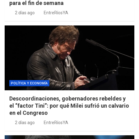
para el fin de semana
2 días ago
EntreRíosYA
POLÍTICA Y ECONOMÍA
Descoordinaciones, gobernadores rebeldes y
el “factor Tini”: por qué Milei sufrió un calvario
en el Congreso
2 días ago
EntreRíosYA