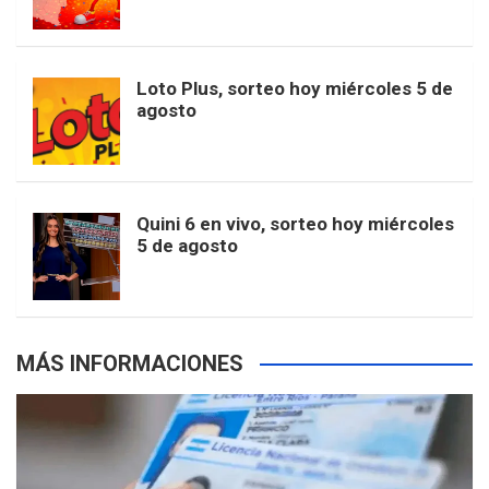
b
a
o
e
l
t
T
d
Loto Plus, sorteo hoy miércoles 5 de
agosto
o
g
k
r
e
t
u
o
r
e
M
e
b
Quini 6 en vivo, sorteo hoy miércoles
5 de agosto
k
a
s
a
r
e
m
t
p
MÁS INFORMACIONES
s