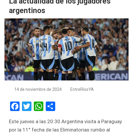
La actualidad de los jugadores
argentinos
14 de noviembre de 2024
EntreRíosYA
F
T
W
S
a
wi
h
h
Este jueves a las 20:30 Argentina visita a Paraguay
ce
tt
at
ar
por la 11° fecha de las Eliminatorias rumbo al