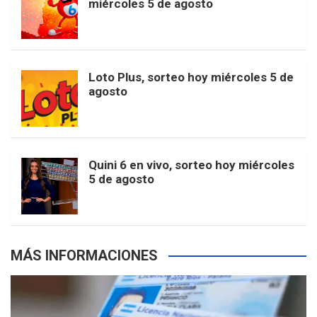
miércoles 5 de agosto
o
g
k
r
e
t
u
o
r
e
M
Loto Plus, sorteo hoy miércoles 5 de
e
b
agosto
k
a
s
a
r
e
m
t
p
Quini 6 en vivo, sorteo hoy miércoles
5 de agosto
s
MÁS INFORMACIONES