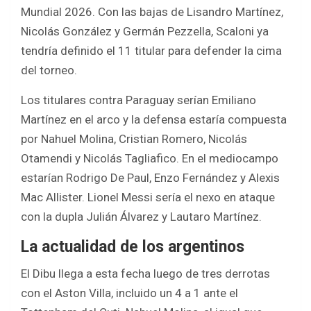
b
er
s
e
Mundial 2026. Con las bajas de Lisandro Martínez,
o
A
Nicolás González y Germán Pezzella, Scaloni ya
o
p
tendría definido el 11 titular para defender la cima
k
p
del torneo.
Los titulares contra Paraguay serían Emiliano
Martínez en el arco y la defensa estaría compuesta
por Nahuel Molina, Cristian Romero, Nicolás
Otamendi y Nicolás Tagliafico. En el mediocampo
estarían Rodrigo De Paul, Enzo Fernández y Alexis
Mac Allister. Lionel Messi sería el nexo en ataque
con la dupla Julián Álvarez y Lautaro Martínez.
La actualidad de los argentinos
El Dibu llega a esta fecha luego de tres derrotas
con el Aston Villa, incluido un 4 a 1 ante el