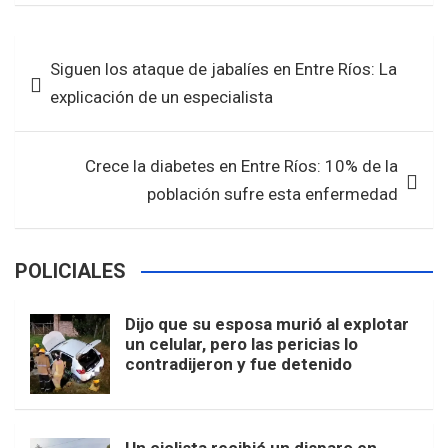
ce
tt
at
ar
b
er
s
e
Navegación
Siguen los ataque de jabalíes en Entre Ríos: La
o
A
de
explicación de un especialista
o
p
entradas
k
p
Crece la diabetes en Entre Ríos: 10% de la
población sufre esta enfermedad
POLICIALES
Dijo que su esposa murió al explotar
un celular, pero las pericias lo
contradijeron y fue detenido