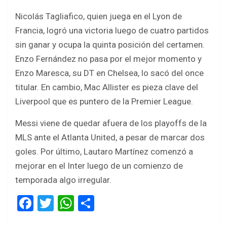
Nicolás Tagliafico, quien juega en el Lyon de
Francia, logró una victoria luego de cuatro partidos
sin ganar y ocupa la quinta posición del certamen.
Enzo Fernández no pasa por el mejor momento y
Enzo Maresca, su DT en Chelsea, lo sacó del once
titular. En cambio, Mac Allister es pieza clave del
Liverpool que es puntero de la Premier League.
Messi viene de quedar afuera de los playoffs de la
MLS ante el Atlanta United, a pesar de marcar dos
goles. Por último, Lautaro Martínez comenzó a
mejorar en el Inter luego de un comienzo de
temporada algo irregular.
F
T
W
S
a
wi
h
h