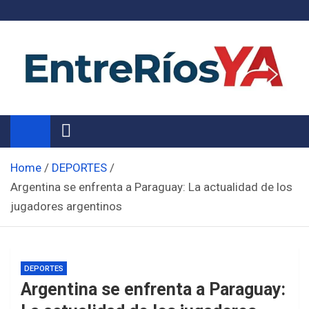
Skip
to
content
Noticias de Entre Ríos
Información de toda la provincia ahora
Home
DEPORTES
Argentina se enfrenta a Paraguay: La actualidad de los
jugadores argentinos
DEPORTES
Argentina se enfrenta a Paraguay: