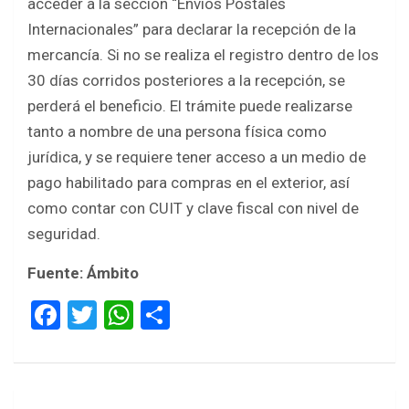
acceder a la sección “Envíos Postales
Internacionales” para declarar la recepción de la
mercancía. Si no se realiza el registro dentro de los
30 días corridos posteriores a la recepción, se
perderá el beneficio. El trámite puede realizarse
tanto a nombre de una persona física como
jurídica, y se requiere tener acceso a un medio de
pago habilitado para compras en el exterior, así
como contar con CUIT y clave fiscal con nivel de
seguridad.
Fuente: Ámbito
F
T
W
S
a
wi
h
h
ce
tt
at
ar
b
er
s
e
Navegación