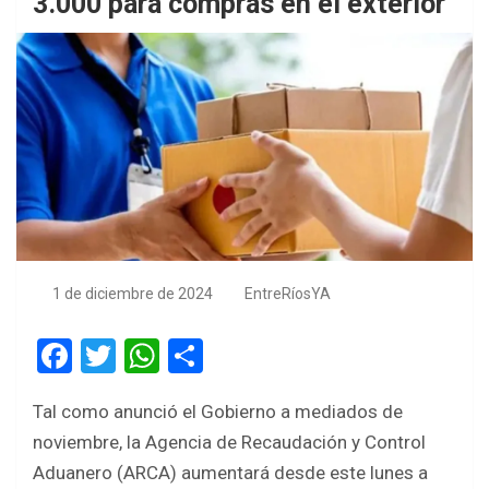
3.000 para compras en el exterior
1 de diciembre de 2024
EntreRíosYA
F
T
W
S
a
wi
h
h
Tal como anunció el Gobierno a mediados de
ce
tt
at
ar
noviembre, la Agencia de Recaudación y Control
b
er
s
e
Aduanero (ARCA) aumentará desde este lunes a