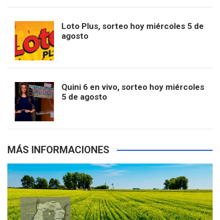
t
u
o
r
e
M
Loto Plus, sorteo hoy miércoles 5 de
e
b
agosto
k
a
s
a
r
e
m
t
p
Quini 6 en vivo, sorteo hoy miércoles
5 de agosto
s
MÁS INFORMACIONES