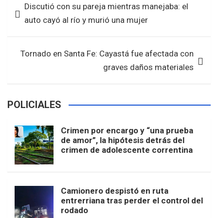
Discutió con su pareja mientras manejaba: el
o
A
de
auto cayó al río y murió una mujer
o
p
entradas
k
p
Tornado en Santa Fe: Cayastá fue afectada con
graves daños materiales
POLICIALES
Crimen por encargo y “una prueba
de amor”, la hipótesis detrás del
crimen de adolescente correntina
Camionero despistó en ruta
entrerriana tras perder el control del
rodado