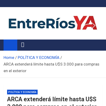
Skip
to
content
Noticias de Entre Ríos
Información de toda la provincia ahora
Home
POLÍTICA Y ECONOMÍA
ARCA extenderá límite hasta U$S 3.000 para compras
en el exterior
POLÍTICA Y ECONOMÍA
ARCA extenderá límite hasta U$S