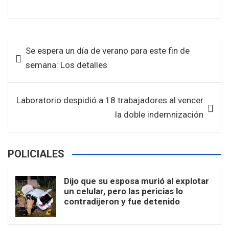
a
wi
h
h
ce
tt
at
ar
b
er
s
e
Navegación
Se espera un día de verano para este fin de
o
A
de
semana: Los detalles
o
p
entradas
k
p
Laboratorio despidió a 18 trabajadores al vencer
la doble indemnización
POLICIALES
Dijo que su esposa murió al explotar
un celular, pero las pericias lo
contradijeron y fue detenido