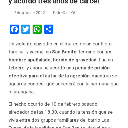
y acordó tres años de cárcel
7 de julio de 2022
EntreRíosYA
F
T
W
S
a
wi
h
h
Un violento episodio en el marco de un conflicto
ce
tt
at
ar
familiar y vecinal en
San Benito
, terminó con
un
b
er
s
e
hombre apuñalado, herido de gravedad
. Fue en
o
A
febrero, y ahora se acordó una
pena de prisión
o
p
efectiva para el autor de la agresión
, mientras se
k
p
aguarda conocer qué sucederá con la hermana que
lo arengaba.
El hecho ocurrió de 10 de febrero pasado,
alrededor de las 18.30, cuando la tensión que se
vivía entre dos grupos familiares del barrio Las