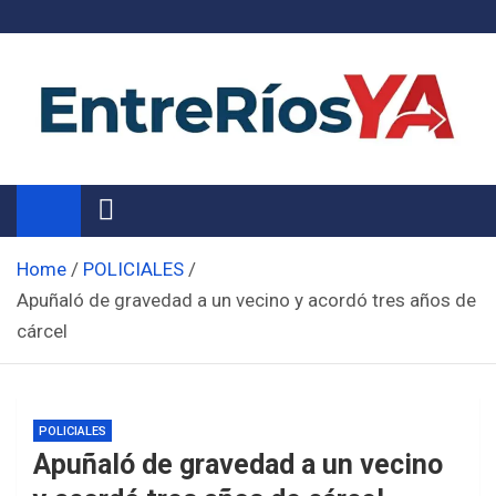
Skip
to
content
Noticias de Entre Ríos
Información de toda la provincia ahora
Home
POLICIALES
Apuñaló de gravedad a un vecino y acordó tres años de
cárcel
POLICIALES
Apuñaló de gravedad a un vecino