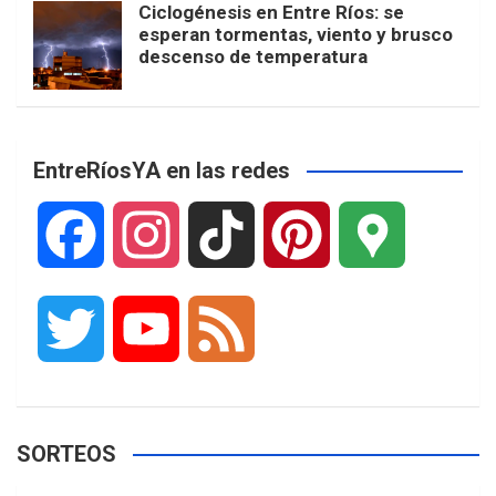
Ciclogénesis en Entre Ríos: se
esperan tormentas, viento y brusco
descenso de temperatura
EntreRíosYA en las redes
F
I
T
P
G
a
n
i
i
o
T
Y
F
c
s
k
n
o
w
o
e
e
t
T
t
g
SORTEOS
i
u
e