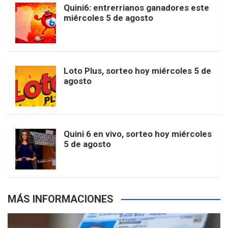
b
a
o
e
l
Quini6: entrerrianos ganadores este
t
T
d
miércoles 5 de agosto
o
g
k
r
e
t
u
o
r
e
M
Loto Plus, sorteo hoy miércoles 5 de
e
b
agosto
k
a
s
a
r
e
m
t
p
Quini 6 en vivo, sorteo hoy miércoles
5 de agosto
s
MÁS INFORMACIONES