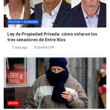
POLÍTICA Y ECONOMÍA
Ley de Propiedad Privada: cómo votaron los
tres senadores de Entre Ríos
2 días ago
EntreRíosYA
AHORA