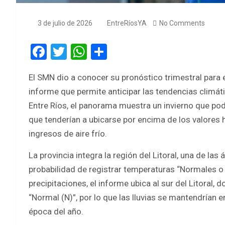
3 de julio de 2026
EntreRíosYA
No Comments
F
T
W
S
a
wi
h
h
El SMN dio a conocer su pronóstico trimestral para 
ce
tt
at
ar
informe que permite anticipar las tendencias climát
b
er
s
e
Entre Ríos, el panorama muestra un invierno que pod
o
A
que tenderían a ubicarse por encima de los valores h
o
p
ingresos de aire frío.
k
p
La provincia integra la región del Litoral, una de l
probabilidad de registrar temperaturas “Normales o 
precipitaciones, el informe ubica al sur del Litoral,
“Normal (N)”, por lo que las lluvias se mantendrían 
época del año.