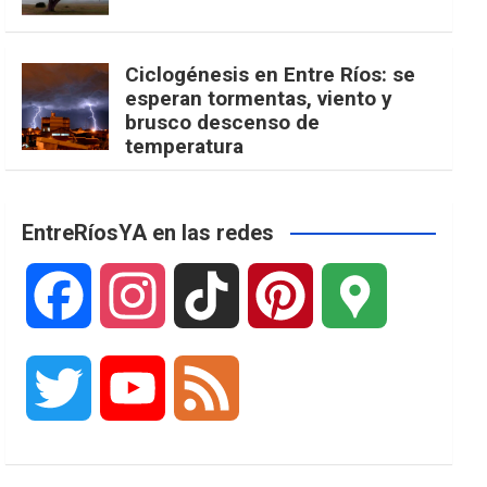
Ciclogénesis en Entre Ríos: se
esperan tormentas, viento y
brusco descenso de
temperatura
EntreRíosYA en las redes
F
I
T
P
G
a
n
i
i
o
T
Y
F
c
s
k
n
o
w
o
e