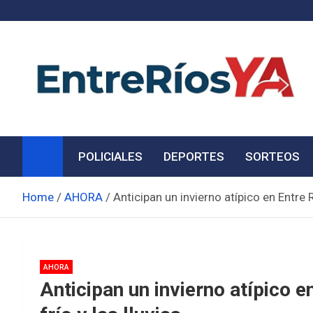
Skip
to
content
Noticias de Entre Ríos
Información de toda la provincia ahora
POLICIALES
DEPORTES
SORTEOS
Home
AHORA
Anticipan un invierno atípico en Entre R
AHORA
Anticipan un invierno atípico e