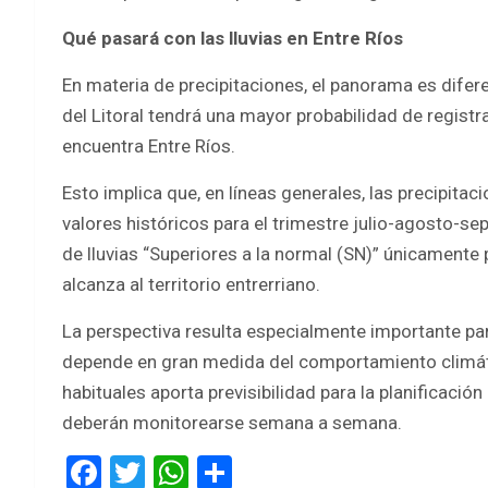
Qué pasará con las lluvias en Entre Ríos
En materia de precipitaciones, el panorama es difere
del Litoral tendrá una mayor probabilidad de registra
encuentra Entre Ríos.
Esto implica que, en líneas generales, las precipit
valores históricos para el trimestre julio-agosto-se
de lluvias “Superiores a la normal (SN)” únicamente p
alcanza al territorio entrerriano.
La perspectiva resulta especialmente importante par
depende en gran medida del comportamiento climáti
habituales aporta previsibilidad para la planificaci
deberán monitorearse semana a semana.
F
T
W
S