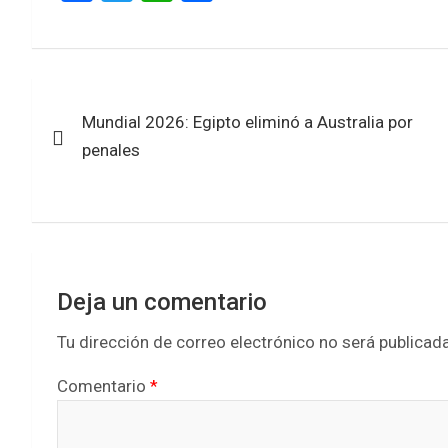
a
wi
h
h
ce
tt
at
ar
b
er
s
e
Navegación
o
A
Mundial 2026: Egipto eliminó a Australia por
de
o
p
penales
k
p
entradas
Deja un comentario
Tu dirección de correo electrónico no será publicada
Comentario
*