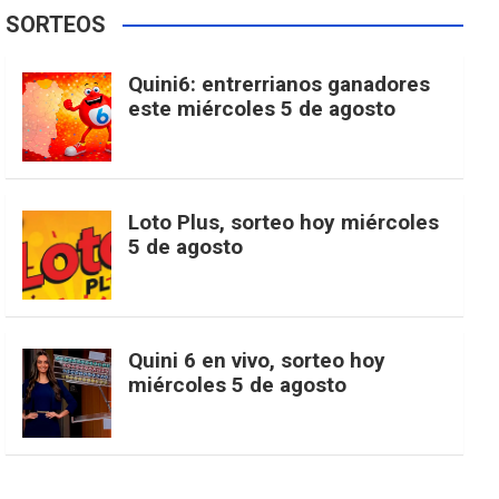
e
t
T
t
g
SORTEOS
i
u
e
b
a
o
e
l
Quini6: entrerrianos ganadores
t
T
d
este miércoles 5 de agosto
o
g
k
r
e
t
u
o
r
e
M
Loto Plus, sorteo hoy miércoles
e
b
5 de agosto
k
a
s
a
r
e
m
t
p
Quini 6 en vivo, sorteo hoy
miércoles 5 de agosto
s