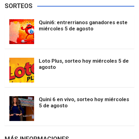
e
t
T
t
g
SORTEOS
i
u
e
b
a
o
e
l
Quini6: entrerrianos ganadores este
t
T
d
miércoles 5 de agosto
o
g
k
r
e
t
u
o
r
e
M
Loto Plus, sorteo hoy miércoles 5 de
e
b
agosto
k
a
s
a
r
e
m
t
p
Quini 6 en vivo, sorteo hoy miércoles
5 de agosto
s