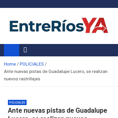
Skip
to
content
Noticias de Entre Ríos
Información de toda la provincia ahora
Home
POLICIALES
Ante nuevas pistas de Guadalupe Lucero, se realizan
nuevos rastrillajes
POLICIALES
Ante nuevas pistas de Guadalupe