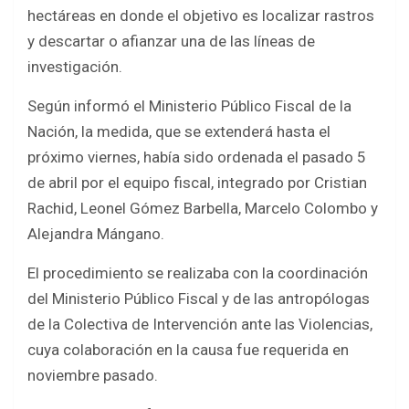
b
er
s
e
hectáreas en donde el objetivo es localizar rastros
o
A
y descartar o afianzar una de las líneas de
o
p
investigación.
k
p
Según informó el Ministerio Público Fiscal de la
Nación, la medida, que se extenderá hasta el
próximo viernes, había sido ordenada el pasado 5
de abril por el equipo fiscal, integrado por Cristian
Rachid, Leonel Gómez Barbella, Marcelo Colombo y
Alejandra Mángano.
El procedimiento se realizaba con la coordinación
del Ministerio Público Fiscal y de las antropólogas
de la Colectiva de Intervención ante las Violencias,
cuya colaboración en la causa fue requerida en
noviembre pasado.