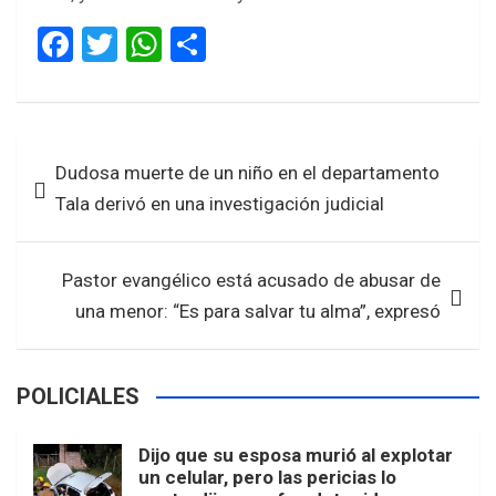
F
T
W
S
a
wi
h
h
ce
tt
at
ar
b
er
s
e
Navegación
Dudosa muerte de un niño en el departamento
o
A
de
Tala derivó en una investigación judicial
o
p
entradas
k
p
Pastor evangélico está acusado de abusar de
una menor: “Es para salvar tu alma”, expresó
POLICIALES
Dijo que su esposa murió al explotar
un celular, pero las pericias lo