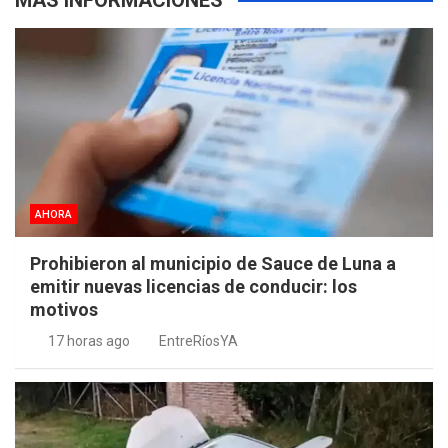
MÁS INFORMACIONES
AHORA
Prohibieron al municipio de Sauce de Luna a
emitir nuevas licencias de conducir: los
motivos
17 horas ago
EntreRíosYA