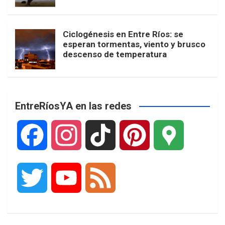
Ciclogénesis en Entre Ríos: se
esperan tormentas, viento y brusco
descenso de temperatura
EntreRíosYA en las redes
F
I
T
P
G
a
n
i
i
o
T
Y
F
c
s
k
n
o
w
o
e