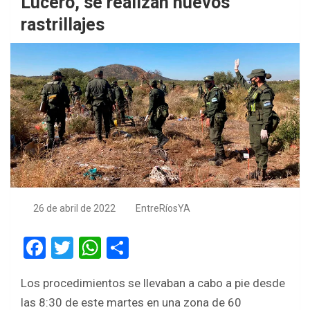
Lucero, se realizan nuevos
rastrillajes
26 de abril de 2022
EntreRíosYA
F
T
W
S
a
wi
h
h
Los procedimientos se llevaban a cabo a pie desde
ce
tt
at
ar
las 8:30 de este martes en una zona de 60