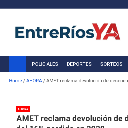
Skip
to
content
Noticias de Entre Ríos
Información de toda la provincia ahora
POLICIALES
DEPORTES
SORTEOS
Home
AHORA
AMET reclama devolución de descuent
AHORA
AMET reclama devolución de d