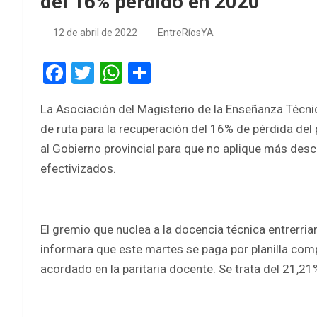
del 16% perdido en 2020
12 de abril de 2022
EntreRíosYA
F
T
W
S
a
wi
h
h
La Asociación del Magisterio de la Enseñanza Técnic
ce
tt
at
ar
de ruta para la recuperación del 16% de pérdida del 
b
er
s
e
al Gobierno provincial para que no aplique más desc
o
A
efectivizados.
o
p
k
p
El gremio que nuclea a la docencia técnica entrerri
informara que este martes se paga por planilla com
acordado en la paritaria docente. Se trata del 21,2