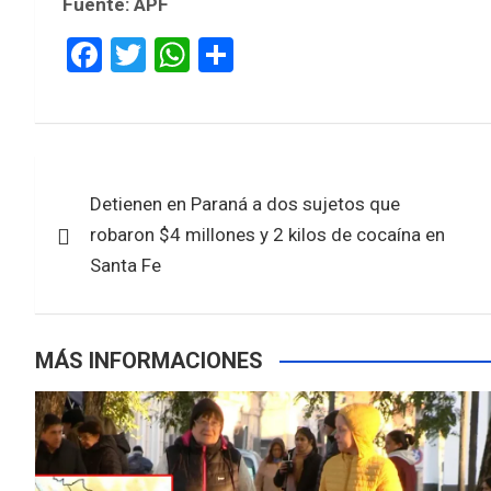
Fuente: APF
F
T
W
S
a
wi
h
h
ce
tt
at
ar
b
er
s
e
Navegación
o
A
Detienen en Paraná a dos sujetos que
de
o
p
robaron $4 millones y 2 kilos de cocaína en
k
p
entradas
Santa Fe
MÁS INFORMACIONES