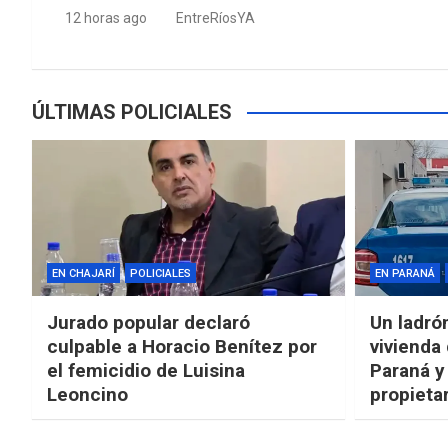
12 horas ago
EntreRíosYA
ÚLTIMAS POLICIALES
EN CHAJARÍ
POLICIALES
EN PARANÁ
Jurado popular declaró
Un ladró
culpable a Horacio Benítez por
vivienda
el femicidio de Luisina
Paraná y
Leoncino
propieta