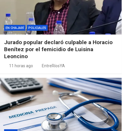
EN CHAJARÍ
POLICIALES
Jurado popular declaró culpable a Horacio
Benítez por el femicidio de Luisina
Leoncino
11 horas ago
EntreRíosYA