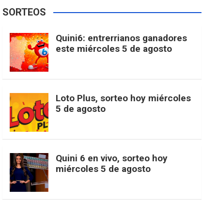
e
t
T
t
g
SORTEOS
i
u
e
b
a
o
e
l
Quini6: entrerrianos ganadores
t
T
d
este miércoles 5 de agosto
o
g
k
r
e
t
u
o
r
e
M
Loto Plus, sorteo hoy miércoles
e
b
5 de agosto
k
a
s
a
r
e
m
t
p
Quini 6 en vivo, sorteo hoy
miércoles 5 de agosto
s