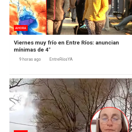
AHORA
Viernes muy frío en Entre Ríos: anuncian
mínimas de 4°
9 horas ago
EntreRíosYA