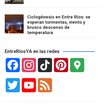
Ciclogénesis en Entre Ríos: se
esperan tormentas, viento y
brusco descenso de
temperatura
EntreRíosYA en las redes
F
I
T
P
G
a
n
i
i
o
T
Y
F
c
s
k
n
o
w
o
e