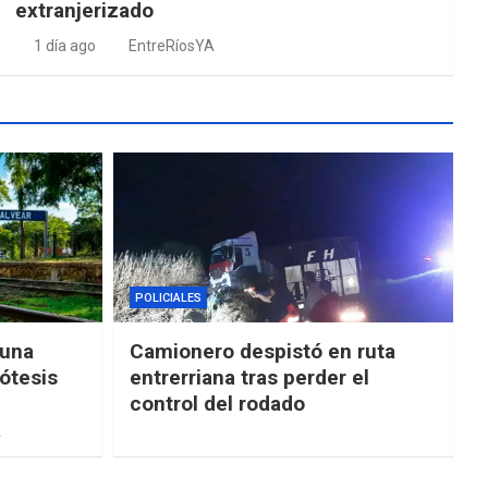
extranjerizado
1 día ago
EntreRíosYA
POLICIALES
“una
Camionero despistó en ruta
ótesis
entrerriana tras perder el
control del rodado
a