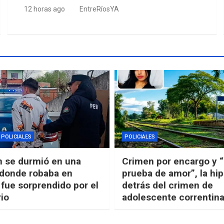
12 horas ago
EntreRíosYA
POLICIALES
POLICIALES
n se durmió en una
Crimen por encargo y 
 donde robaba en
prueba de amor”, la hip
 fue sorprendido por el
detrás del crimen de
rio
adolescente correntin