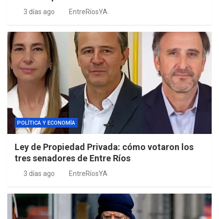
3 días ago
EntreRíosYA
POLÍTICA Y ECONOMÍA
Ley de Propiedad Privada: cómo votaron los
tres senadores de Entre Ríos
3 días ago
EntreRíosYA