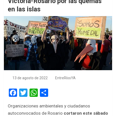
Victoria-Rosario por las quemas
en las islas
13 de agosto de 2022
EntreRíosYA
F
T
W
S
a
wi
h
h
Organizaciones ambientales y ciudadanos
ce
tt
at
ar
autoconvocados de Rosario
cortaron este sábado