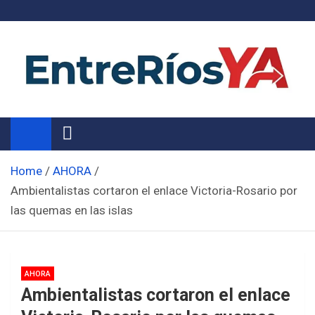
Skip
to
content
Noticias de Entre Ríos
Información de toda la provincia ahora
Home
AHORA
Ambientalistas cortaron el enlace Victoria-Rosario por
las quemas en las islas
AHORA
Ambientalistas cortaron el enlace