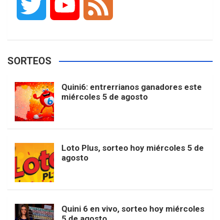
T
Y
F
c
s
k
n
o
w
o
e
e
t
T
t
g
SORTEOS
i
u
e
b
a
o
e
l
Quini6: entrerrianos ganadores este
t
T
d
miércoles 5 de agosto
o
g
k
r
e
t
u
o
r
e
M
Loto Plus, sorteo hoy miércoles 5 de
e
b
agosto
k
a
s
a
r
e
m
t
p
Quini 6 en vivo, sorteo hoy miércoles
5 de agosto