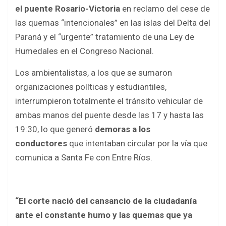
b
er
s
e
el puente Rosario-Victoria
en reclamo del cese de
o
A
las quemas “intencionales” en las islas del Delta del
o
p
Paraná y el “urgente” tratamiento de una Ley de
k
p
Humedales en el Congreso Nacional.
Los ambientalistas, a los que se sumaron
organizaciones políticas y estudiantiles,
interrumpieron totalmente el tránsito vehicular de
ambas manos del puente desde las 17 y hasta las
19:30, lo que generó
demoras a los
conductores
que intentaban circular por la vía que
comunica a Santa Fe con Entre Ríos.
“El corte nació del cansancio de la ciudadanía
ante el constante humo y las quemas que ya