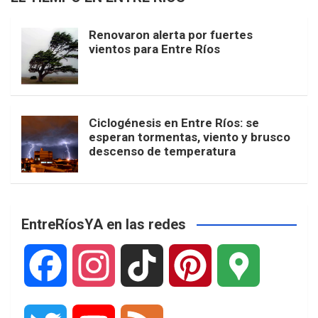
Renovaron alerta por fuertes
vientos para Entre Ríos
Ciclogénesis en Entre Ríos: se
esperan tormentas, viento y brusco
descenso de temperatura
EntreRíosYA en las redes
F
I
T
P
G
a
n
i
i
o