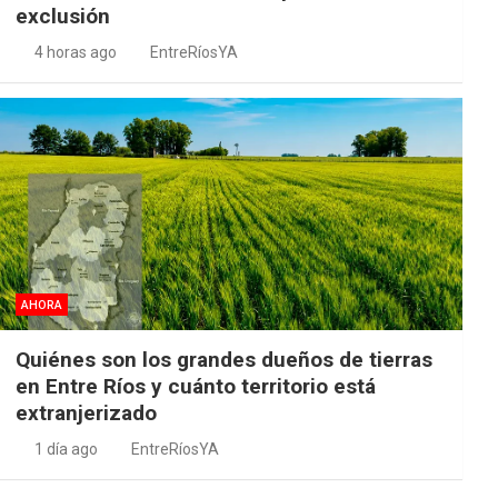
exclusión
4 horas ago
EntreRíosYA
AHORA
Quiénes son los grandes dueños de tierras
en Entre Ríos y cuánto territorio está
extranjerizado
1 día ago
EntreRíosYA