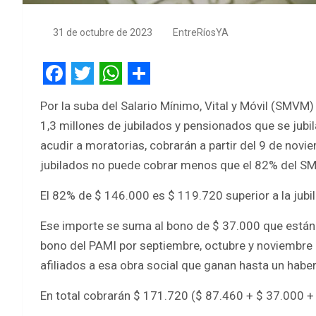
31 de octubre de 2023
EntreRíosYA
F
T
W
S
Por la suba del Salario Mínimo, Vital y Móvil (SMV
a
w
h
h
1,3 millones de jubilados y pensionados que se jubi
c
i
a
a
acudir a moratorias, cobrarán a partir del 9 de nov
e
t
t
r
jubilados no puede cobrar menos que el 82% del S
b
t
s
e
El 82% de $ 146.000 es $ 119.720 superior a la jubi
o
e
A
o
r
p
Ese importe se suma al bono de $ 37.000 que están
bono del PAMI por septiembre, octubre y noviembre (
k
p
afiliados a esa obra social que ganan hasta un hab
En total cobrarán $ 171.720 ($ 87.460 + $ 37.000 