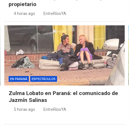
propietario
4 horas ago
EntreRíosYA
EN PARANÁ
ESPECTÁCULOS
Zulma Lobato en Paraná: el comunicado de
Jazmín Salinas
5 horas ago
EntreRíosYA