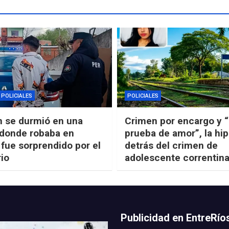
POLICIALES
POLICIALES
n se durmió en una
Crimen por encargo y 
 donde robaba en
prueba de amor”, la hip
 fue sorprendido por el
detrás del crimen de
rio
adolescente correntin
Publicidad en EntreRí