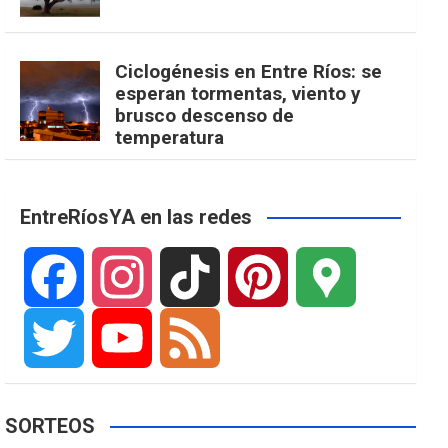
Ciclogénesis en Entre Ríos: se
esperan tormentas, viento y
brusco descenso de
temperatura
EntreRíosYA en las redes
F
I
T
P
G
a
n
i
i
o
T
Y
F
SORTEOS