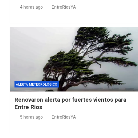
4 horas ago
EntreRíosYA
ALERTA METEOROLÓGICO
Renovaron alerta por fuertes vientos para
Entre Ríos
5 horas ago
EntreRíosYA