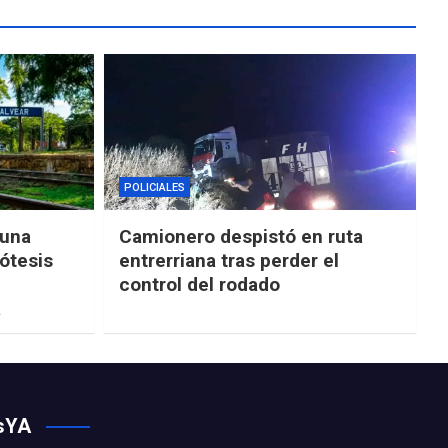
POLICIALES
“una
Camionero despistó en ruta
ótesis
entrerriana tras perder el
control del rodado
a
osYA