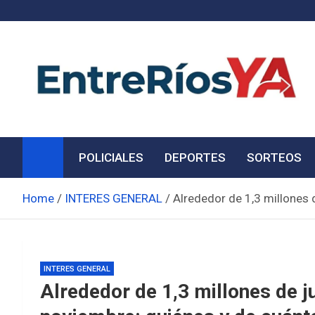
Skip
to
content
Noticias de Entre Ríos
Información de toda la provincia ahora
POLICIALES
DEPORTES
SORTEOS
Home
INTERES GENERAL
Alrededor de 1,3 millones 
INTERES GENERAL
Alrededor de 1,3 millones de ju