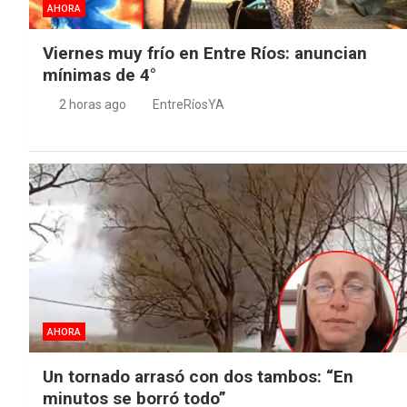
AHORA
Viernes muy frío en Entre Ríos: anuncian
mínimas de 4°
2 horas ago
EntreRíosYA
AHORA
Un tornado arrasó con dos tambos: “En
minutos se borró todo”