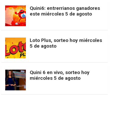
c
s
k
n
o
w
o
e
Quini6: entrerrianos ganadores
este miércoles 5 de agosto
e
t
T
t
g
i
u
e
b
a
o
e
l
t
T
d
Loto Plus, sorteo hoy miércoles
5 de agosto
o
g
k
r
e
t
u
o
r
e
M
e
b
Quini 6 en vivo, sorteo hoy
miércoles 5 de agosto
k
a
s
a
r
e
m
t
p
s