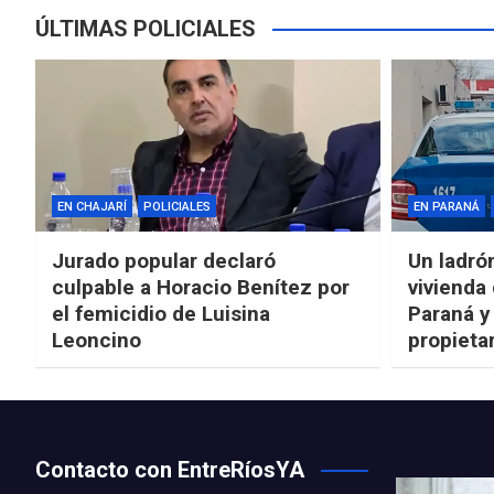
ÚLTIMAS POLICIALES
EN CHAJARÍ
POLICIALES
EN PARANÁ
Jurado popular declaró
Un ladró
culpable a Horacio Benítez por
vivienda
el femicidio de Luisina
Paraná y
Leoncino
propieta
Contacto con EntreRíosYA