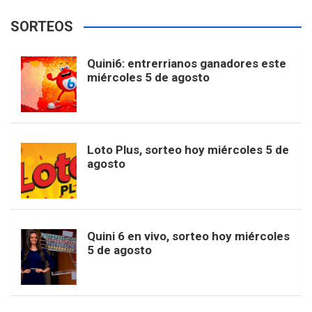
e
t
T
t
g
SORTEOS
i
u
e
b
a
o
e
l
Quini6: entrerrianos ganadores este
t
T
d
miércoles 5 de agosto
o
g
k
r
e
t
u
o
r
e
M
Loto Plus, sorteo hoy miércoles 5 de
e
b
agosto
k
a
s
a
r
e
m
t
p
Quini 6 en vivo, sorteo hoy miércoles
5 de agosto
s