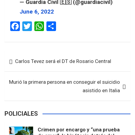
— Guardia Civil 🇪🇸 (@guardiacivil)
June 6, 2022
F
T
W
S
a
wi
h
h
ce
tt
at
ar
b
er
s
e
Navegación
Carlos Tevez será el DT de Rosario Central
o
A
de
o
p
entradas
k
p
Murió la primera persona en conseguir el suicidio
asistido en Italia
POLICIALES
Crimen por encargo y “una prueba