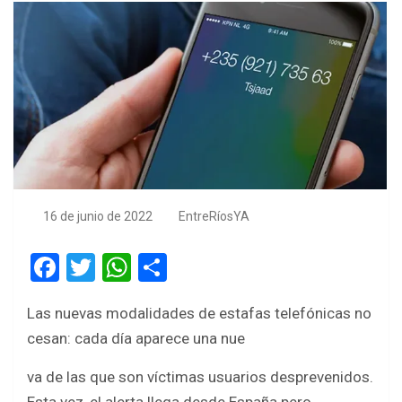
16 de junio de 2022
EntreRíosYA
F
T
W
S
a
wi
h
h
Las nuevas modalidades de estafas telefónicas no
ce
tt
at
ar
cesan: cada día aparece una nue
b
er
s
e
o
A
va de las que son víctimas usuarios desprevenidos.