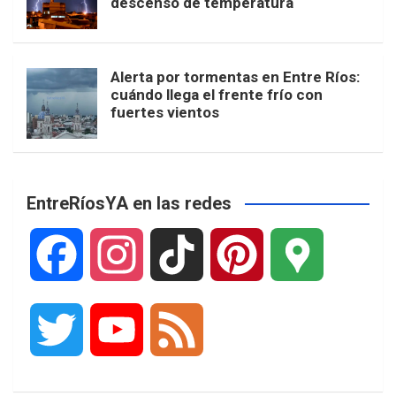
descenso de temperatura
Alerta por tormentas en Entre Ríos:
cuándo llega el frente frío con
fuertes vientos
EntreRíosYA en las redes
F
I
T
P
G
a
n
i
i
o
T
Y
F
c
s
k
n
o
w
o
e