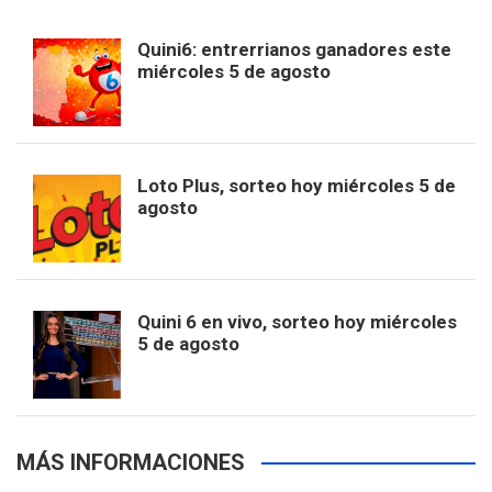
b
a
o
e
l
Quini6: entrerrianos ganadores este
t
T
d
miércoles 5 de agosto
o
g
k
r
e
t
u
o
r
e
M
Loto Plus, sorteo hoy miércoles 5 de
e
b
agosto
k
a
s
a
r
e
m
t
p
Quini 6 en vivo, sorteo hoy miércoles
5 de agosto
s
MÁS INFORMACIONES