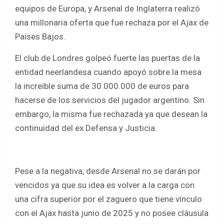
b
er
s
e
equipos de Europa, y Arsenal de Inglaterra realizó
o
A
una millonaria oferta que fue rechaza por el Ajax de
o
p
Países Bajos.
k
p
El club de Londres golpeó fuerte las puertas de la
entidad neerlandesa cuando apoyó sobre la mesa
la increíble suma de 30.000.000 de euros para
hacerse de los servicios del jugador argentino. Sin
embargo, la misma fue rechazada ya que desean la
continuidad del ex Defensa y Justicia.
Pese a la negativa, desde Arsenal no se darán por
vencidos ya que su idea es volver a la carga con
una cifra superior por el zaguero que tiene vínculo
con el Ajax hasta junio de 2025 y no posee cláusula