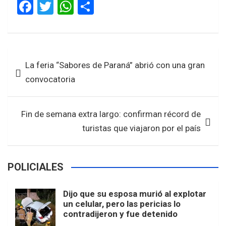
F
T
W
S
a
wi
h
h
ce
tt
at
ar
b
er
s
e
Navegación
La feria “Sabores de Paraná” abrió con una gran
o
A
de
convocatoria
o
p
entradas
k
p
Fin de semana extra largo: confirman récord de
turistas que viajaron por el país
POLICIALES
Dijo que su esposa murió al explotar
un celular, pero las pericias lo
contradijeron y fue detenido