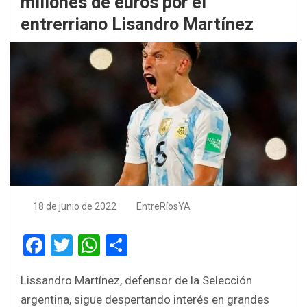
millones de euros por el
entrerriano Lisandro Martínez
18 de junio de 2022
EntreRíosYA
F
T
W
S
a
wi
h
h
Lissandro Martínez, defensor de la Selección
ce
tt
at
ar
argentina, sigue despertando interés en grandes