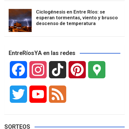
Ciclogénesis en Entre Ríos: se
esperan tormentas, viento y brusco
descenso de temperatura
EntreRíosYA en las redes
F
I
T
P
G
a
n
i
i
o
T
Y
F
c
s
k
n
o
w
o
e
e
t
T
t
g
SORTEOS
i
u
e