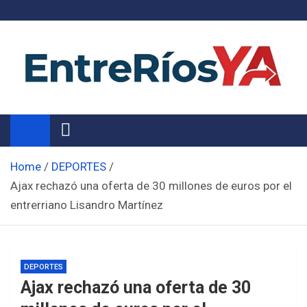
Skip
to
content
Noticias de Entre Ríos
Información de toda la provincia ahora
Home
DEPORTES
Ajax rechazó una oferta de 30 millones de euros por el
entrerriano Lisandro Martínez
DEPORTES
Ajax rechazó una oferta de 30