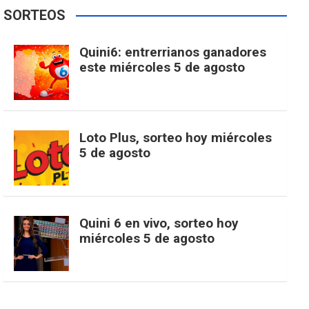
e
t
T
t
g
SORTEOS
i
u
e
b
a
o
e
l
Quini6: entrerrianos ganadores
t
T
d
este miércoles 5 de agosto
o
g
k
r
e
t
u
o
r
e
M
Loto Plus, sorteo hoy miércoles
e
b
5 de agosto
k
a
s
a
r
e
m
t
p
Quini 6 en vivo, sorteo hoy
miércoles 5 de agosto
s