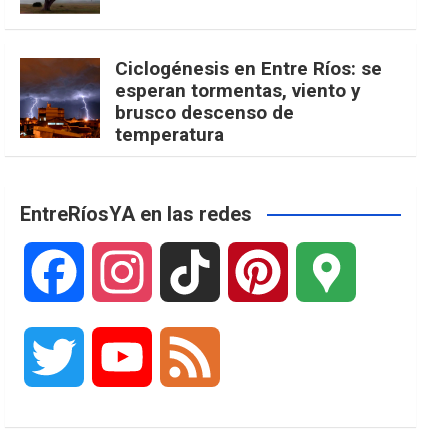
Ciclogénesis en Entre Ríos: se
esperan tormentas, viento y
brusco descenso de
temperatura
EntreRíosYA en las redes
F
I
T
P
G
a
n
i
i
o
T
Y
F
c
s
k
n
o
w
o
e