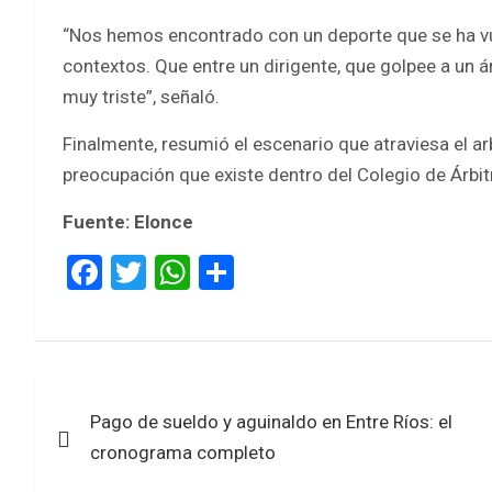
“Nos hemos encontrado con un deporte que se ha vuel
contextos. Que entre un dirigente, que golpee a un á
muy triste”, señaló.
Finalmente, resumió el escenario que atraviesa el arb
preocupación que existe dentro del Colegio de Árbit
Fuente: Elonce
F
T
W
S
a
wi
h
h
ce
tt
at
ar
b
er
s
e
Navegación
o
A
Pago de sueldo y aguinaldo en Entre Ríos: el
de
o
p
cronograma completo
k
p
entradas