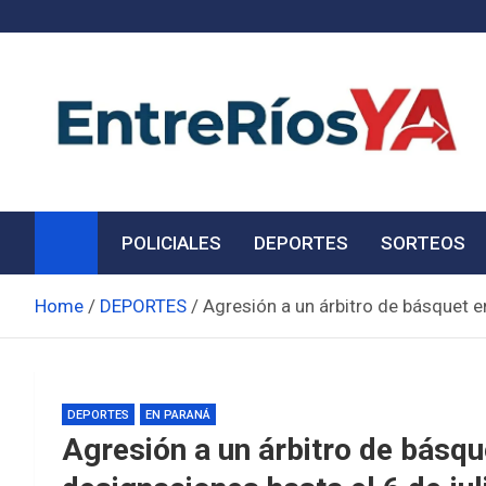
Skip
to
content
Noticias de Entre Ríos
Información de toda la provincia ahora
POLICIALES
DEPORTES
SORTEOS
Home
DEPORTES
Agresión a un árbitro de básquet e
DEPORTES
EN PARANÁ
Agresión a un árbitro de básq