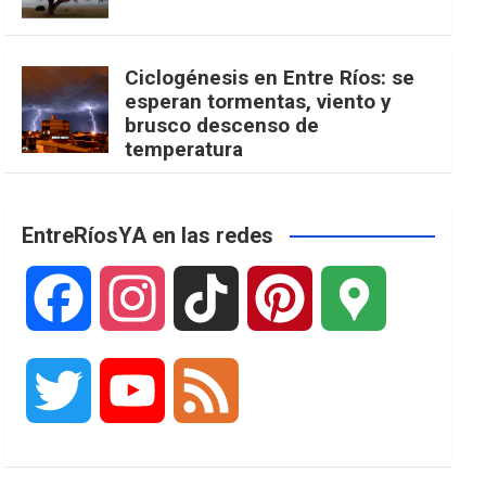
Ciclogénesis en Entre Ríos: se
esperan tormentas, viento y
brusco descenso de
temperatura
EntreRíosYA en las redes
F
I
T
P
G
a
n
i
i
o
T
Y
F
c
s
k
n
o
w
o
e