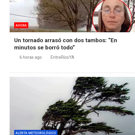
AHORA
Un tornado arrasó con dos tambos: “En
minutos se borró todo”
6 horas ago
EntreRíosYA
ALERTA METEOROLÓGICO