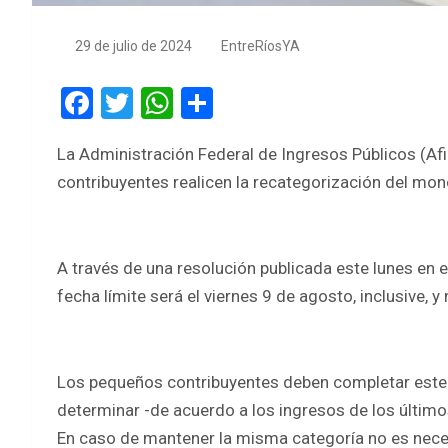
29 de julio de 2024
EntreRíosYA
F
T
W
S
a
wi
h
h
La Administración Federal de Ingresos Públicos (Afip
ce
tt
at
ar
contribuyentes realicen la recategorización del mon
b
er
s
e
o
A
o
p
A través de una resolución publicada este lunes en e
k
p
fecha límite será el viernes 9 de agosto, inclusive, 
Los pequeños contribuyentes deben completar este 
determinar -de acuerdo a los ingresos de los último
En caso de mantener la misma categoría no es necesa