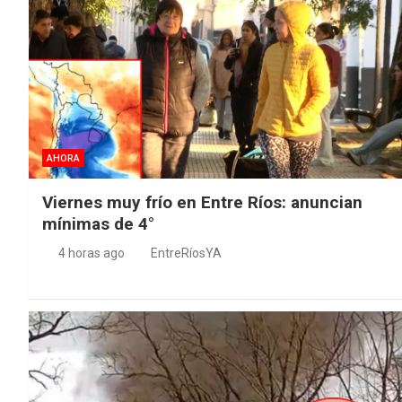
AHORA
Viernes muy frío en Entre Ríos: anuncian
mínimas de 4°
4 horas ago
EntreRíosYA