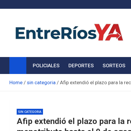
Skip
to
content
Noticias de Entre Ríos
Información de toda la provincia ahora
POLICIALES
DEPORTES
SORTEOS
Home
sin categoria
Afip extendió el plazo para la r
SIN CATEGORIA
Afip extendió el plazo para la 