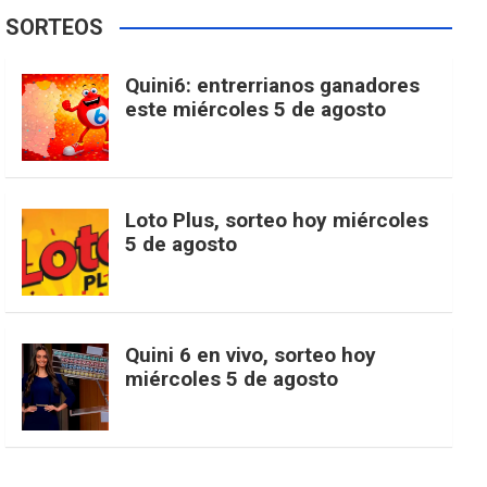
e
t
T
t
g
SORTEOS
i
u
e
b
a
o
e
l
Quini6: entrerrianos ganadores
t
T
d
este miércoles 5 de agosto
o
g
k
r
e
t
u
o
r
e
M
Loto Plus, sorteo hoy miércoles
e
b
5 de agosto
k
a
s
a
r
e
m
t
p
Quini 6 en vivo, sorteo hoy
miércoles 5 de agosto
s