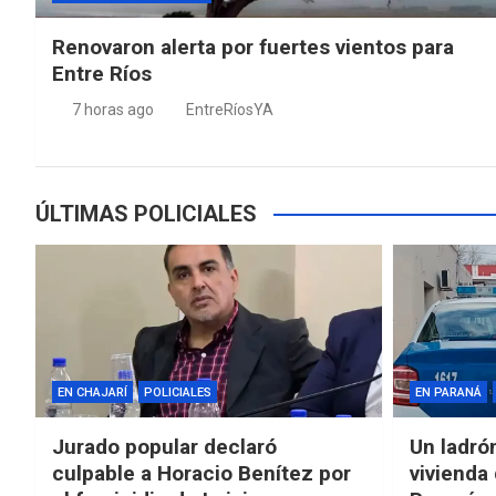
Renovaron alerta por fuertes vientos para
Entre Ríos
7 horas ago
EntreRíosYA
ÚLTIMAS POLICIALES
EN CHAJARÍ
POLICIALES
EN PARANÁ
Jurado popular declaró
Un ladró
culpable a Horacio Benítez por
vivienda