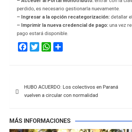
– Acceder al Portal Monotributo:
entrar con la clav
perdido, es necesario gestionarla nuevamente.
– Ingresar a la opción recategorización:
detallar 
– Imprimir la nueva credencial de pago:
una vez re
pago estará disponible.
F
T
W
S
a
wi
h
h
ce
tt
at
ar
b
er
s
e
Navegación
o
A
HUBO ACUERDO: Los colectivos en Paraná
de
o
p
vuelven a circular con normalidad
k
p
entradas
MÁS INFORMACIONES