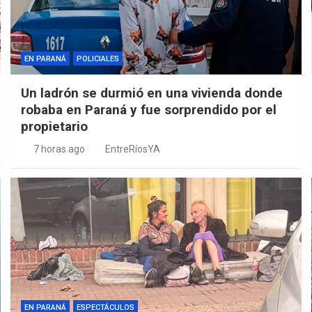
EN PARANÁ
POLICIALES
Un ladrón se durmió en una vivienda donde
robaba en Paraná y fue sorprendido por el
propietario
7 horas ago
EntreRíosYA
EN PARANÁ
ESPECTÁCULOS