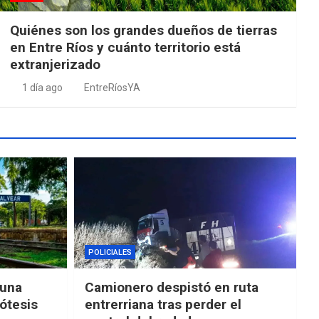
Quiénes son los grandes dueños de tierras
en Entre Ríos y cuánto territorio está
extranjerizado
1 día ago
EntreRíosYA
POLICIALES
“una
Camionero despistó en ruta
ótesis
entrerriana tras perder el