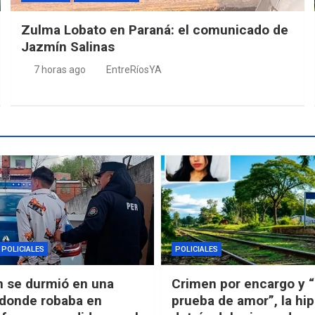
Zulma Lobato en Paraná: el comunicado de
Jazmín Salinas
7 horas ago
EntreRíosYA
POLICIALES
POLICIALES
n se durmió en una
Crimen por encargo y 
 donde robaba en
prueba de amor”, la hip