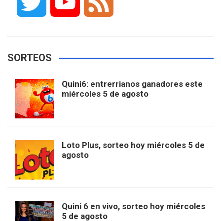
T
Y
F
c
s
k
n
o
w
o
e
e
t
T
t
g
SORTEOS
i
u
e
b
a
o
e
l
Quini6: entrerrianos ganadores este
t
T
d
miércoles 5 de agosto
o
g
k
r
e
t
u
o
r
e
M
Loto Plus, sorteo hoy miércoles 5 de
e
b
agosto
k
a
s
a
r
e
m
t
p
Quini 6 en vivo, sorteo hoy miércoles
5 de agosto