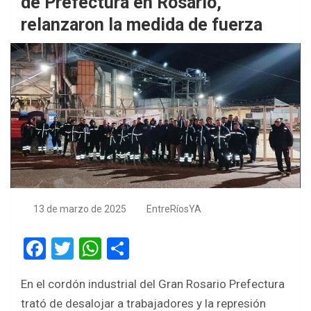
de Prefectura en Rosario,
relanzaron la medida de fuerza
13 de marzo de 2025
EntreRíosYA
F
T
W
S
a
wi
h
h
En el cordón industrial del Gran Rosario Prefectura
ce
tt
at
ar
trató de desalojar a trabajadores y la represión