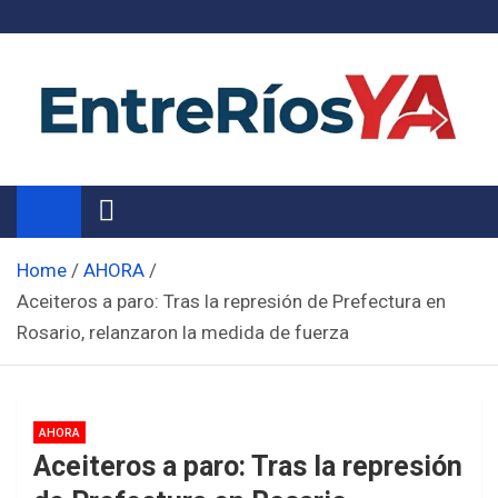
Skip
to
content
Noticias de Entre Ríos
Información de toda la provincia ahora
Home
AHORA
Aceiteros a paro: Tras la represión de Prefectura en
Rosario, relanzaron la medida de fuerza
AHORA
Aceiteros a paro: Tras la represión