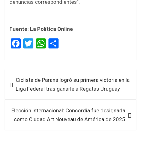
denuncias correspondientes”.
Fuente: La Política Online
F
T
W
S
a
wi
h
h
ce
tt
at
ar
b
er
s
e
Navegación
Ciclista de Paraná logró su primera victoria en la
o
A
de
Liga Federal tras ganarle a Regatas Uruguay
o
p
entradas
k
p
Elección internacional: Concordia fue designada
como Ciudad Art Nouveau de América de 2025