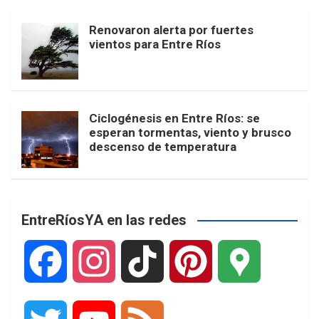
Renovaron alerta por fuertes
vientos para Entre Ríos
Ciclogénesis en Entre Ríos: se
esperan tormentas, viento y brusco
descenso de temperatura
EntreRíosYA en las redes
F
I
T
P
G
a
n
i
i
o