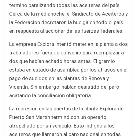
b
er
s
e
terminó paralizando todas las aceiteras del país.
o
A
Cerca de la medianoche, el Sindicato de Aceiteros y
o
p
la Federación decretaron la huelga en todo el país
k
p
en respuesta al accionar de las fuerzas federales .
La empresa Explora intentó meter en la planta a dos
trabajadores fuera de convenio para reemplazar a
dos que habían echado horas antes. El gremio
estaba en estado de asamblea por los atrasos en el
pago de sueldos en las plantas de Renova y
Vicentín. Sin embargo, habían desistido del paro
acatando la conciliación obligatoria.
La represión en las puertas de la planta Explora de
Puerto San Martín terminó con un operario
atropellado por un vehículo. Esto indignó a los
aceiteros que llamaron al paro nacional en todas