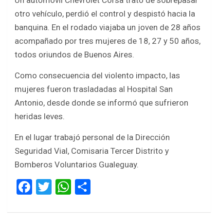
Un automóvil Chevrolet Corsa trató de sobrepasar
o
p
otro vehículo, perdió el control y despistó hacia la
k
p
banquina. En el rodado viajaba un joven de 28 años
acompañado por tres mujeres de 18, 27 y 50 años,
todos oriundos de Buenos Aires.
Como consecuencia del violento impacto, las
mujeres fueron trasladadas al Hospital San
Antonio, desde donde se informó que sufrieron
heridas leves.
En el lugar trabajó personal de la Dirección
Seguridad Vial, Comisaria Tercer Distrito y
Bomberos Voluntarios Gualeguay.
F
T
W
S
a
wi
h
h