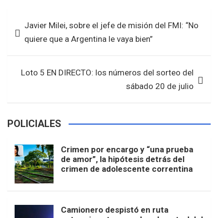
ce
tt
at
ar
b
er
s
e
Navegación
Javier Milei, sobre el jefe de misión del FMI: “No
o
A
de
quiere que a Argentina le vaya bien”
o
p
entradas
k
p
Loto 5 EN DIRECTO: los números del sorteo del
sábado 20 de julio
POLICIALES
Crimen por encargo y “una prueba
de amor”, la hipótesis detrás del
crimen de adolescente correntina
Camionero despistó en ruta