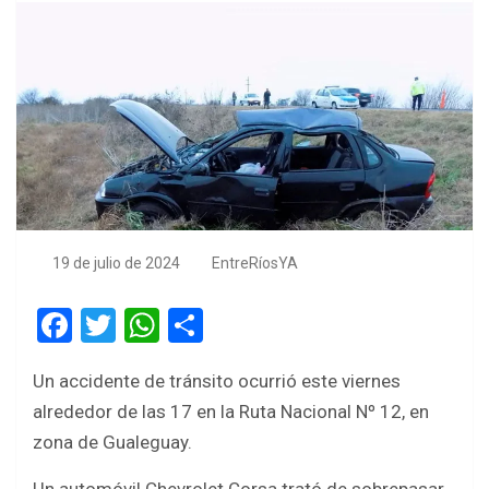
19 de julio de 2024
EntreRíosYA
F
T
W
S
a
wi
h
h
Un accidente de tránsito ocurrió este viernes
ce
tt
at
ar
alrededor de las 17 en la Ruta Nacional Nº 12, en
b
er
s
e
zona de Gualeguay.
o
A