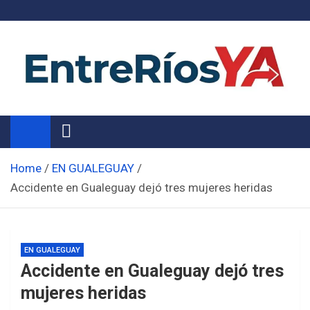
Skip
to
content
Noticias de Entre Ríos
Información de toda la provincia ahora
Home
EN GUALEGUAY
Accidente en Gualeguay dejó tres mujeres heridas
EN GUALEGUAY
Accidente en Gualeguay dejó tres
mujeres heridas