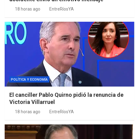
18 horas ago
EntreRíosYA
POLÍTICA Y ECONOMÍA
El canciller Pablo Quirno pidió la renuncia de
Victoria Villarruel
18 horas ago
EntreRíosYA