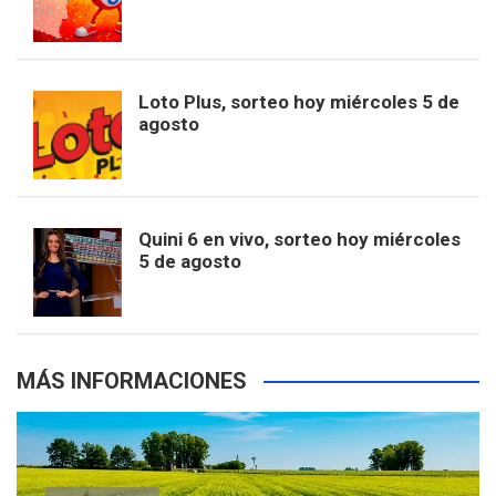
o
g
k
r
e
t
u
o
r
e
M
Loto Plus, sorteo hoy miércoles 5 de
e
b
agosto
k
a
s
a
r
e
m
t
p
Quini 6 en vivo, sorteo hoy miércoles
5 de agosto
s
MÁS INFORMACIONES