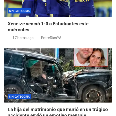
SIN CATEGORIA
Xeneize venció 1-0 a Estudiantes este
miércoles
17 horas ago
EntreRíosYA
SIN CATEGORIA
La hija del matrimonio que murió en un trágico
accidente envió un emotivo mensaje