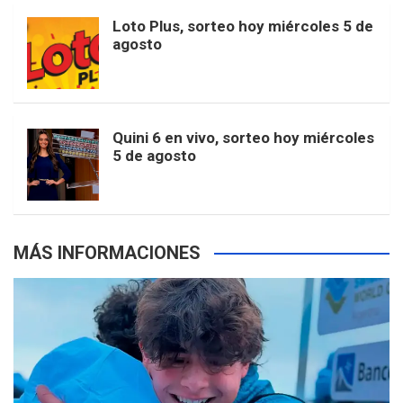
o
r
e
M
Loto Plus, sorteo hoy miércoles 5 de
e
b
agosto
k
a
s
a
r
e
m
t
p
Quini 6 en vivo, sorteo hoy miércoles
5 de agosto
s
MÁS INFORMACIONES