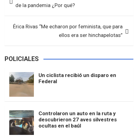
o
A
de
de la pandemia ¿Por qué?
o
p
entradas
k
p
Érica Rivas “Me echaron por feminista, que para
ellos era ser hinchapelotas”
POLICIALES
Un ciclista recibió un disparo en
Federal
Controlaron un auto en la ruta y
descubrieron 27 aves silvestres
ocultas en el baúl