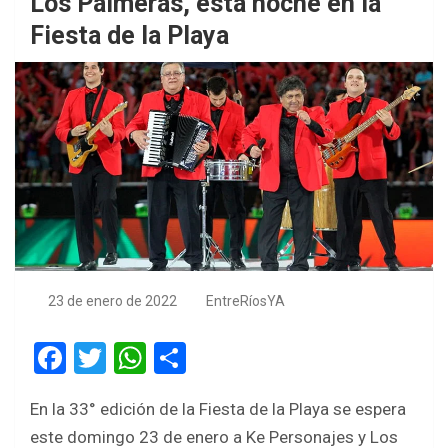
Los Palmeras, esta noche en la
Fiesta de la Playa
23 de enero de 2022
EntreRíosYA
F
T
W
S
a
wi
h
h
En la 33° edición de la Fiesta de la Playa se espera
ce
tt
at
ar
este domingo 23 de enero a Ke Personajes y Los