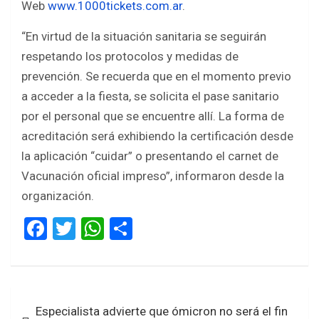
Web
www.1000tickets.com.ar
.
“En virtud de la situación sanitaria se seguirán
respetando los protocolos y medidas de
prevención. Se recuerda que en el momento previo
a acceder a la fiesta, se solicita el pase sanitario
por el personal que se encuentre allí. La forma de
acreditación será exhibiendo la certificación desde
la aplicación “cuidar” o presentando el carnet de
Vacunación oficial impreso”, informaron desde la
organización.
F
T
W
S
a
wi
h
h
ce
tt
at
ar
b
er
s
e
Navegación
Especialista advierte que ómicron no será el fin