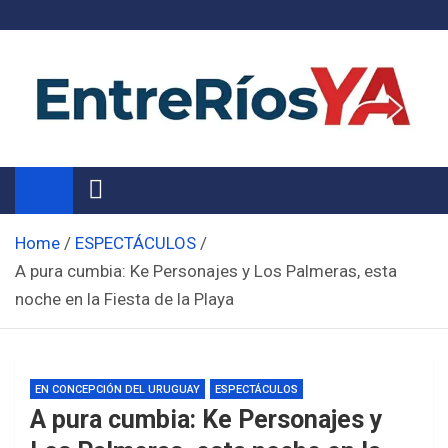
Skip
to
content
Noticias de Entre Ríos
Información de toda la provincia ahora
Home
ESPECTÁCULOS
A pura cumbia: Ke Personajes y Los Palmeras, esta
noche en la Fiesta de la Playa
EN CONCEPCIÓN DEL URUGUAY
ESPECTÁCULOS
A pura cumbia: Ke Personajes y