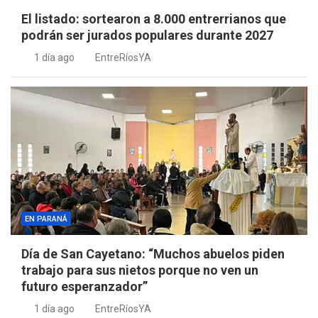
El listado: sortearon a 8.000 entrerrianos que
podrán ser jurados populares durante 2027
1 día ago
EntreRíosYA
EN PARANÁ
Día de San Cayetano: “Muchos abuelos piden
trabajo para sus nietos porque no ven un
futuro esperanzador”
1 día ago
EntreRíosYA