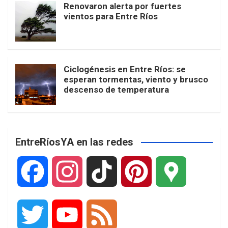
Renovaron alerta por fuertes
vientos para Entre Ríos
Ciclogénesis en Entre Ríos: se
esperan tormentas, viento y brusco
descenso de temperatura
EntreRíosYA en las redes
F
I
T
P
G
a
n
i
i
o
T
Y
F