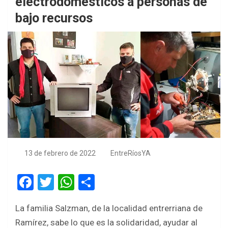
electrodomésticos a personas de
bajo recursos
13 de febrero de 2022
EntreRíosYA
F
T
W
S
a
wi
h
h
La familia Salzman, de la localidad entrerriana de
ce
tt
at
ar
Ramírez, sabe lo que es la solidaridad, ayudar al