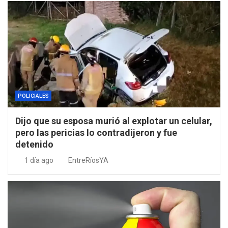
POLICIALES
Dijo que su esposa murió al explotar un celular,
pero las pericias lo contradijeron y fue
detenido
1 día ago
EntreRíosYA