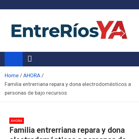
Skip
to
content
Noticias de Entre Ríos
Información de toda la provincia ahora
Home
AHORA
Familia entrerriana repara y dona electrodomésticos a
personas de bajo recursos
AHORA
Familia entrerriana repara y dona