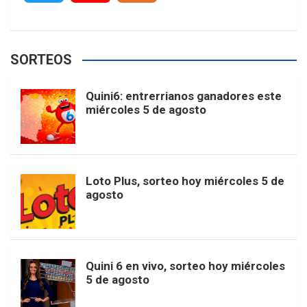
c
s
k
n
o
w
o
e
e
t
T
t
g
SORTEOS
i
u
e
b
a
o
e
l
Quini6: entrerrianos ganadores este
t
T
d
miércoles 5 de agosto
o
g
k
r
e
t
u
o
r
e
M
Loto Plus, sorteo hoy miércoles 5 de
e
b
agosto
k
a
s
a
r
e
m
t
p
Quini 6 en vivo, sorteo hoy miércoles
5 de agosto
s