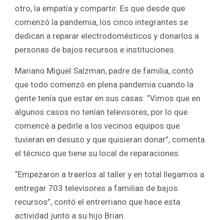
b
er
s
e
otro, la empatía y compartir. Es que desde que
o
A
comenzó la pandemia, los cinco integrantes se
o
p
dedican a reparar electrodomésticos y donarlos a
k
p
personas de bajos recursos e instituciones.
Mariano Miguel Salzman, padre de familia, contó
que todo comenzó en plena pandemia cuando la
gente tenía que estar en sus casas: “Vimos que en
algunos casos no tenían televisores, por lo que
comencé a pedirle a los vecinos equipos que
tuvieran en desuso y que quisieran donar”, comenta
el técnico que tiene su local de reparaciones.
“Empezaron a traerlos al taller y en total llegamos a
entregar 703 televisores a familias de bajos
recursos”, contó el entrerriano que hace esta
actividad junto a su hijo Brian.