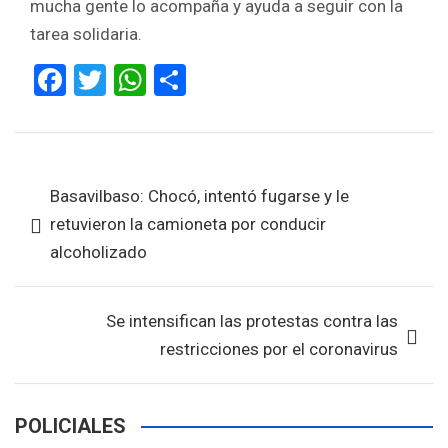
mucha gente lo acompaña y ayuda a seguir con la
tarea solidaria.
F
T
W
S
a
wi
h
h
ce
tt
at
ar
b
er
s
e
Navegación
Basavilbaso: Chocó, intentó fugarse y le
o
A
de
retuvieron la camioneta por conducir
o
p
entradas
alcoholizado
k
p
Se intensifican las protestas contra las
restricciones por el coronavirus
POLICIALES