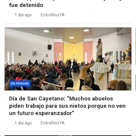
fue detenido
1 día ago
EntreRíosYA
EN PARANÁ
Día de San Cayetano: “Muchos abuelos
piden trabajo para sus nietos porque no ven
un futuro esperanzador”
1 día ago
EntreRíosYA