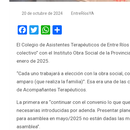
20 de octubre de 2024
EntreRíosYA
F
T
W
S
a
wi
h
h
El Colegio de Asistentes Terapéuticos de Entre Río
ce
tt
at
ar
colectivo” con el Instituto Obra Social de la Provin
b
er
s
e
enero de 2025.
o
A
“Cada uno trabajará a elección con la obra social, c
o
p
amparo (que realiza la familia)”. Esa era una de las
k
p
de Acompañantes Terapéuticos.
La primera era “continuar con el convenio lo que qu
necesarias introducidas por adenda. Presentar plane
para asamblea en mayo/2025 no están dadas las me
asamblea”.