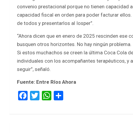
convenio prestacional porque no tienen capacidad a
capacidad fiscal en orden para poder facturar ellos.
de todos y presentarlos al Iosper”.
“Ahora dicen que en enero de 2025 rescinden ese conv
busquen otros horizontes. No hay ningún problema.
Si estos muchachos se creen la última Coca Cola del 
individuales con los acompañantes terapéuticos, y 
seguir”, señaló.
Fuente: Entre Ríos Ahora
F
T
W
S
a
wi
h
h
ce
tt
at
ar
b
er
s
e
Navegación