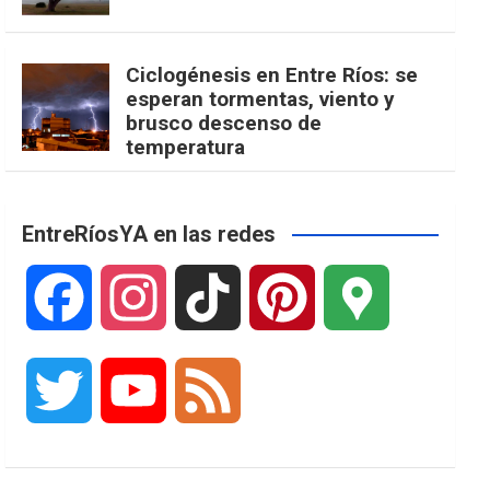
Ciclogénesis en Entre Ríos: se
esperan tormentas, viento y
brusco descenso de
temperatura
EntreRíosYA en las redes
F
I
T
P
G
a
n
i
i
o
T
Y
F
c
s
k
n
o
w
o
e