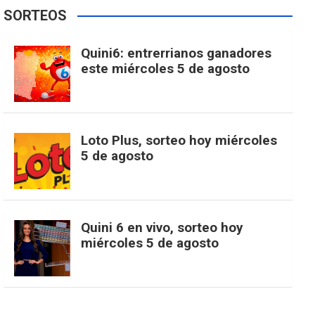
e
t
T
t
g
SORTEOS
i
u
e
b
a
o
e
l
Quini6: entrerrianos ganadores
t
T
d
este miércoles 5 de agosto
o
g
k
r
e
t
u
o
r
e
M
Loto Plus, sorteo hoy miércoles
e
b
5 de agosto
k
a
s
a
r
e
m
t
p
Quini 6 en vivo, sorteo hoy
miércoles 5 de agosto
s