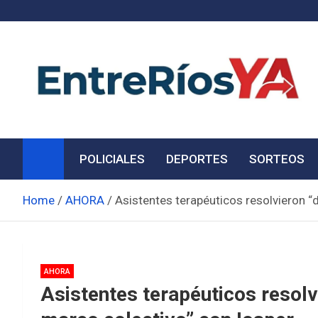
Skip
to
content
Noticias de Entre Ríos
Información de toda la provincia ahora
POLICIALES
DEPORTES
SORTEOS
Home
AHORA
Asistentes terapéuticos resolvieron “
AHORA
Asistentes terapéuticos resolv