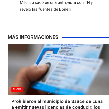
o
A
Milei se sacó en una entrevista con TN y
de
o
p
reveló las fuentes de Bonelli
k
p
entradas
MÁS INFORMACIONES
AHORA
Prohibieron al municipio de Sauce de Luna
a emitir nuevas licencias de conducir: los