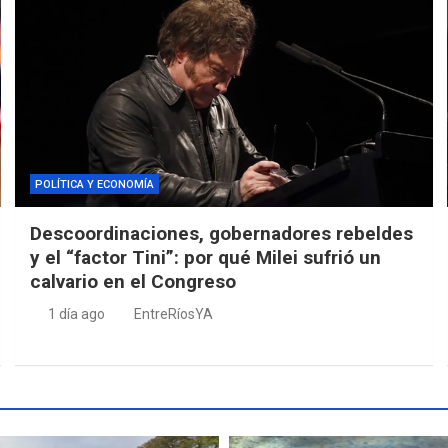
POLÍTICA Y ECONOMÍA
Descoordinaciones, gobernadores rebeldes
y el “factor Tini”: por qué Milei sufrió un
calvario en el Congreso
1 día ago
EntreRíosYA