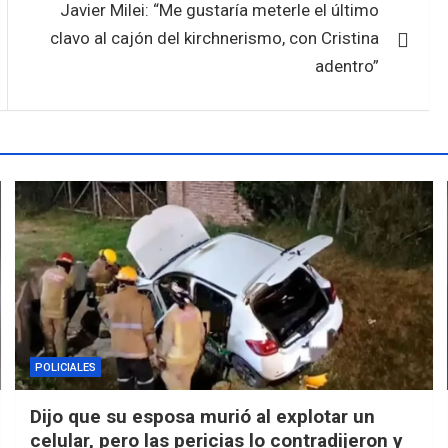
Javier Milei: “Me gustaría meterle el último
clavo al cajón del kirchnerismo, con Cristina
adentro”
POLICIALES
Dijo que su esposa murió al explotar un
celular, pero las pericias lo contradijeron y