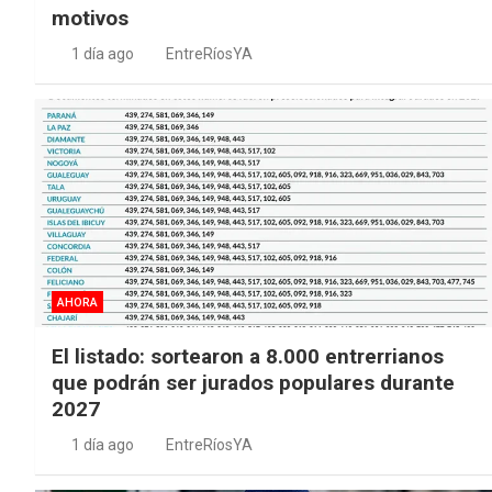
motivos
1 día ago
EntreRíosYA
AHORA
El listado: sortearon a 8.000 entrerrianos
que podrán ser jurados populares durante
2027
1 día ago
EntreRíosYA