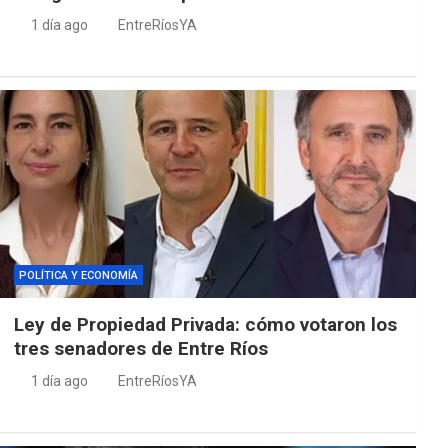
1 día ago
EntreRíosYA
POLÍTICA Y ECONOMÍA
Ley de Propiedad Privada: cómo votaron los
tres senadores de Entre Ríos
1 día ago
EntreRíosYA