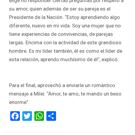
elige no responder ciertas preguntas por respeto a
su amor, quien además de ser su pareja es el
Presidente de la Nación. “Estoy aprendiendo algo
diferente, nuevo en mi vida. Soy una mujer que no
tiene experiencias de convivencias, de parejas
largas. Encima con la actividad de este grandioso
hombre. Es mi líder también, él es como el líder de
esta relación, aprendo muchísimo de él”, explicó.
Para el final, aprovechó a enviarle un romántico
mensaje a Milei: “Amor, te amo, te mando un beso
enorme”.
F
T
W
S
a
wi
h
h