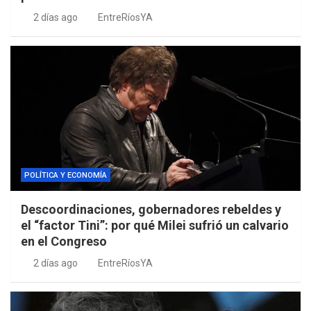
2 días ago
EntreRíosYA
POLÍTICA Y ECONOMÍA
Descoordinaciones, gobernadores rebeldes y
el “factor Tini”: por qué Milei sufrió un calvario
en el Congreso
2 días ago
EntreRíosYA