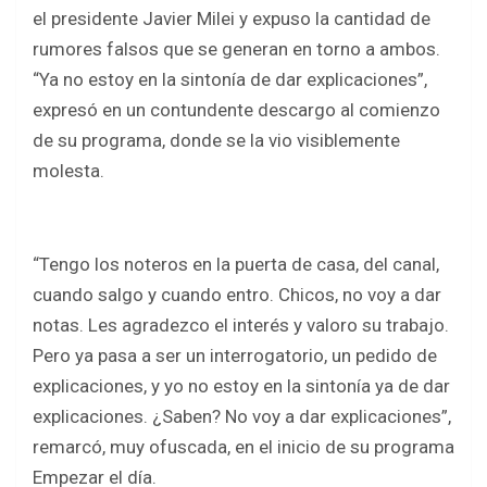
b
er
s
e
el presidente Javier Milei y expuso la cantidad de
o
A
rumores falsos que se generan en torno a ambos.
o
p
“Ya no estoy en la sintonía de dar explicaciones”,
k
p
expresó en un contundente descargo al comienzo
de su programa, donde se la vio visiblemente
molesta.
“Tengo los noteros en la puerta de casa, del canal,
cuando salgo y cuando entro. Chicos, no voy a dar
notas. Les agradezco el interés y valoro su trabajo.
Pero ya pasa a ser un interrogatorio, un pedido de
explicaciones, y yo no estoy en la sintonía ya de dar
explicaciones. ¿Saben? No voy a dar explicaciones”,
remarcó, muy ofuscada, en el inicio de su programa
Empezar el día.