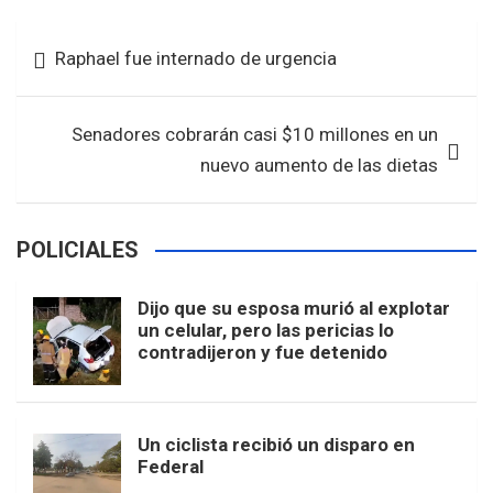
ce
tt
at
ar
b
er
s
e
Navegación
Raphael fue internado de urgencia
o
A
de
o
p
entradas
k
p
Senadores cobrarán casi $10 millones en un
nuevo aumento de las dietas
POLICIALES
Dijo que su esposa murió al explotar
un celular, pero las pericias lo
contradijeron y fue detenido
Un ciclista recibió un disparo en
Federal