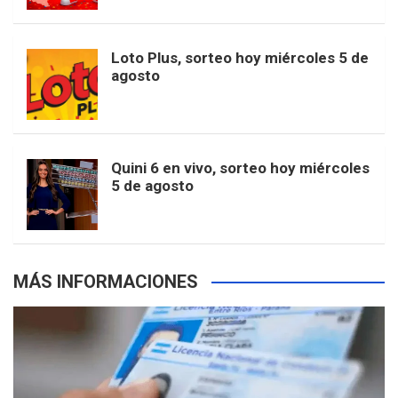
t
u
o
r
e
M
Loto Plus, sorteo hoy miércoles 5 de
e
b
agosto
k
a
s
a
r
e
m
t
p
Quini 6 en vivo, sorteo hoy miércoles
5 de agosto
s
MÁS INFORMACIONES