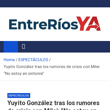
Skip
to
content
Noticias de Entre Ríos
Información de toda la provincia ahora
Home
ESPECTÁCULOS
Yuyito González tras los rumores de crisis con Milei:
“No estoy en sintonía”
ESPECTÁCULOS
Yuyito González tras los rumores