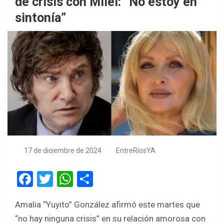
de crisis con Milei: “No estoy en
sintonía”
17 de diciembre de 2024
EntreRíosYA
F
T
W
S
a
wi
h
h
Amalia “Yuyito” González afirmó este martes que
ce
tt
at
ar
“no hay ninguna crisis” en su relación amorosa con