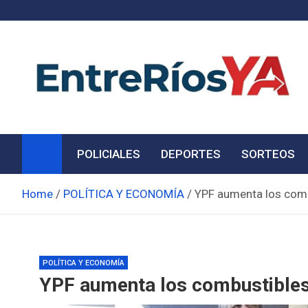
Skip
to
content
Noticias de Entre Ríos
Información de toda la provincia ahora
POLICIALES
DEPORTES
SORTEOS
Home
POLÍTICA Y ECONOMÍA
YPF aumenta los comb
POLÍTICA Y ECONOMÍA
YPF aumenta los combustibles