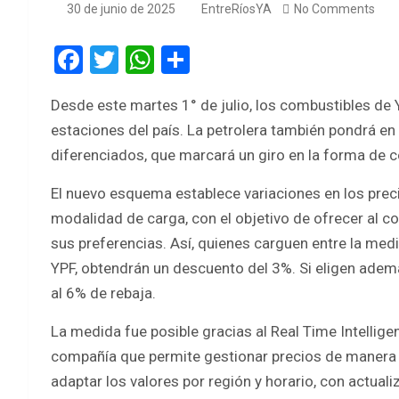
30 de junio de 2025
EntreRíosYA
No Comments
F
T
W
S
a
wi
h
h
Desde este martes 1° de julio, los combustibles d
ce
tt
at
ar
estaciones del país. La petrolera también pondrá e
b
er
s
e
diferenciados, que marcará un giro en la forma de co
o
A
El nuevo esquema establece variaciones en los preci
o
p
modalidad de carga, con el objetivo de ofrecer al c
k
p
sus preferencias. Así, quienes carguen entre la medi
YPF, obtendrán un descuento del 3%. Si eligen ademá
al 6% de rebaja.
La medida fue posible gracias al Real Time Intelligen
compañía que permite gestionar precios de manera di
adaptar los valores por región y horario, con actual