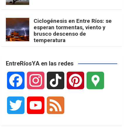
Ciclogénesis en Entre Ríos: se
esperan tormentas, viento y
brusco descenso de
temperatura
EntreRíosYA en las redes
F
I
T
P
G
a
n
i
i
o
T
Y
F
c
s
k
n
o
w
o
e