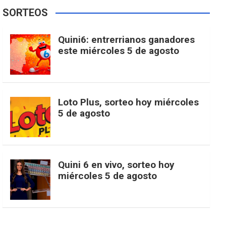
e
t
T
t
g
SORTEOS
i
u
e
b
a
o
e
l
Quini6: entrerrianos ganadores
t
T
d
este miércoles 5 de agosto
o
g
k
r
e
t
u
o
r
e
M
Loto Plus, sorteo hoy miércoles
e
b
5 de agosto
k
a
s
a
r
e
m
t
p
Quini 6 en vivo, sorteo hoy
miércoles 5 de agosto
s