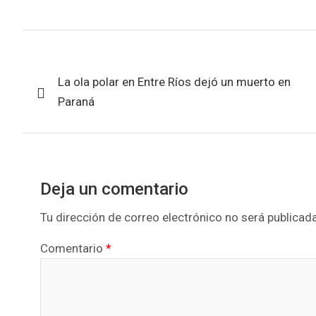
a
wi
h
h
ce
tt
at
ar
b
er
s
e
Navegación
o
A
La ola polar en Entre Ríos dejó un muerto en
de
o
p
Paraná
k
p
entradas
Deja un comentario
Tu dirección de correo electrónico no será publicada
Comentario
*