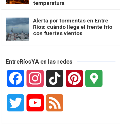
temperatura
Alerta por tormentas en Entre
Ríos: cuándo llega el frente frío
con fuertes vientos
EntreRíosYA en las redes
F
I
T
P
G
a
n
i
i
o
T
Y
F
c
s
k
n
o
w
o
e