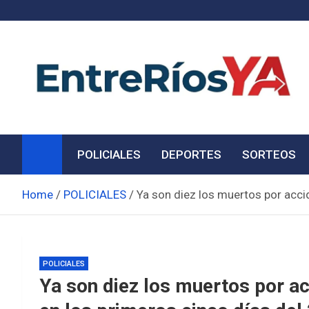
Skip
to
content
Noticias de Entre Ríos
Información de toda la provincia ahora
POLICIALES
DEPORTES
SORTEOS
Home
POLICIALES
Ya son diez los muertos por acci
POLICIALES
Ya son diez los muertos por ac