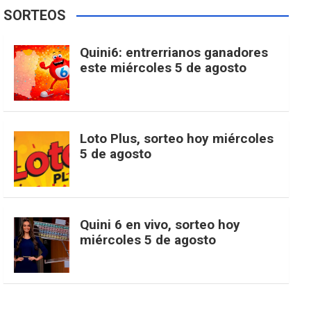
e
t
T
t
g
SORTEOS
i
u
e
b
a
o
e
l
Quini6: entrerrianos ganadores
t
T
d
este miércoles 5 de agosto
o
g
k
r
e
t
u
o
r
e
M
Loto Plus, sorteo hoy miércoles
e
b
5 de agosto
k
a
s
a
r
e
m
t
p
Quini 6 en vivo, sorteo hoy
miércoles 5 de agosto
s