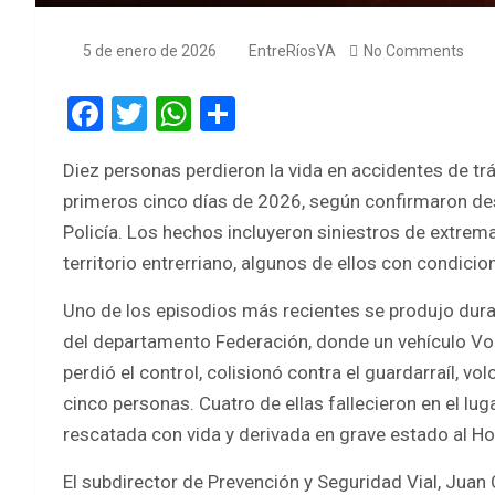
5 de enero de 2026
EntreRíosYA
No Comments
F
T
W
S
a
wi
h
h
Diez personas perdieron la vida en accidentes de trá
ce
tt
at
ar
primeros cinco días de 2026, según confirmaron des
b
er
s
e
Policía. Los hechos incluyeron siniestros de extrem
o
A
territorio entrerriano, algunos de ellos con condici
o
p
Uno de los episodios más recientes se produjo duran
k
p
del departamento Federación, donde un vehículo Vo
perdió el control, colisionó contra el guardarraíl, v
cinco personas. Cuatro de ellas fallecieron en el lu
rescatada con vida y derivada en grave estado al Ho
El subdirector de Prevención y Seguridad Vial, Juan 