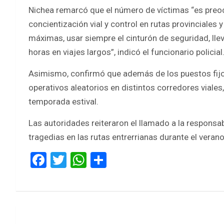
Nichea remarcó que el número de víctimas “es preoc
concientización vial y control en rutas provinciales
máximas, usar siempre el cinturón de seguridad, lle
horas en viajes largos”, indicó el funcionario policial
Asimismo, confirmó que además de los puestos fijo
operativos aleatorios en distintos corredores viales,
temporada estival.
Las autoridades reiteraron el llamado a la responsa
tragedias en las rutas entrerrianas durante el veran
F
T
W
S
a
wi
h
h
ce
tt
at
ar
b
er
s
e
Navegación
o
A