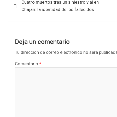
Cuatro muertos tras un siniestro vial en
de
o
p
Chajarí: la identidad de los fallecidos
k
p
entradas
Deja un comentario
Tu dirección de correo electrónico no será publicada
Comentario
*