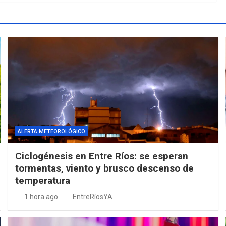
ALERTA METEOROLÓGICO
Ciclogénesis en Entre Ríos: se esperan
tormentas, viento y brusco descenso de
temperatura
1 hora ago
EntreRíosYA