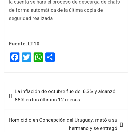
la cuenta se hará el proceso de descarga de chats
de forma automática de la última copia de
seguridad realizada.
Fuente: LT10
F
T
W
S
a
wi
h
h
ce
tt
at
ar
b
er
s
e
Navegación
La inflación de octubre fue del 6,3% y alcanzó
o
A
de
88% en los últimos 12 meses
o
p
entradas
k
p
Homicidio en Concepción del Uruguay: mató a su
hermano y se entregó