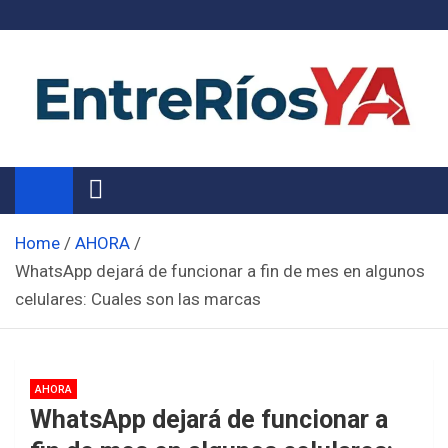
Skip
to
content
Noticias de Entre Ríos
Información de toda la provincia ahora
Home
AHORA
WhatsApp dejará de funcionar a fin de mes en algunos
celulares: Cuales son las marcas
AHORA
WhatsApp dejará de funcionar a