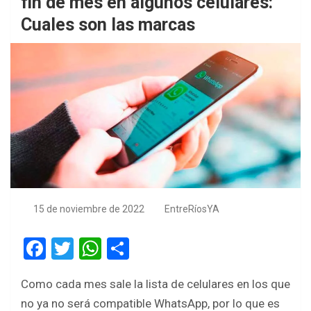
fin de mes en algunos celulares:
Cuales son las marcas
15 de noviembre de 2022
EntreRíosYA
F
T
W
S
a
wi
h
h
Como cada mes sale la lista de celulares en los que
ce
tt
at
ar
no ya no será compatible WhatsApp, por lo que es