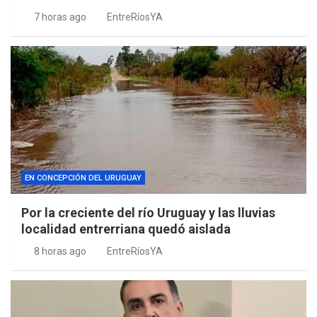
7 horas ago
EntreRíosYA
EN CONCEPCIÓN DEL URUGUAY
Por la creciente del río Uruguay y las lluvias
localidad entrerriana quedó aislada
8 horas ago
EntreRíosYA