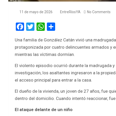
11 de mayo de 2026
EntreRíosYA
No Comments
F
T
W
S
a
wi
h
h
Una familia de González Catán vivió una madrugada 
ce
tt
at
ar
protagonizada por cuatro delincuentes armados y e
b
er
s
e
mientras las víctimas dormían.
o
A
El violento episodio ocurrió durante la madrugada 
o
p
investigación, los asaltantes ingresaron a la propi
k
p
el acceso principal para entrar a la casa.
El dueño de la vivienda, un joven de 27 años, fue qu
dentro del domicilio. Cuando intentó reaccionar, fu
El ataque delante de un niño