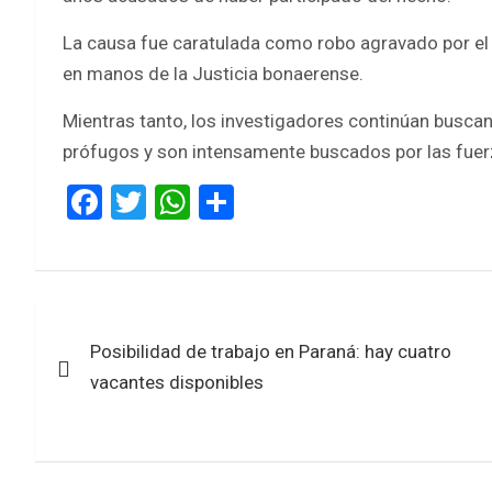
La causa fue caratulada como robo agravado por el
en manos de la Justicia bonaerense.
Mientras tanto, los investigadores continúan busc
prófugos y son intensamente buscados por las fuer
F
T
W
S
a
wi
h
h
ce
tt
at
ar
b
er
s
e
Navegación
o
A
Posibilidad de trabajo en Paraná: hay cuatro
de
o
p
vacantes disponibles
k
p
entradas