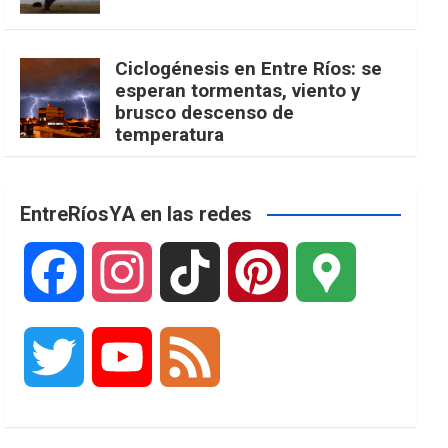
Ciclogénesis en Entre Ríos: se
esperan tormentas, viento y
brusco descenso de
temperatura
EntreRíosYA en las redes
F
I
T
P
G
a
n
i
i
o
T
Y
F
c
s
k
n
o
w
o
e