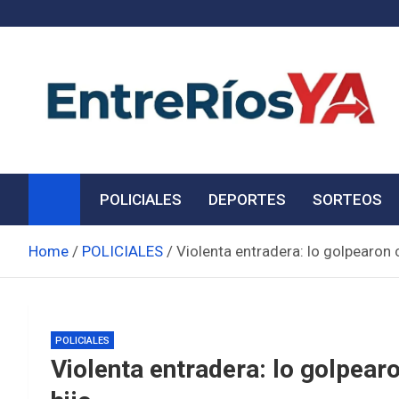
Skip
to
content
Noticias de Entre Ríos
Información de toda la provincia ahora
POLICIALES
DEPORTES
SORTEOS
Home
POLICIALES
Violenta entradera: lo golpearon 
POLICIALES
Violenta entradera: lo golpearo