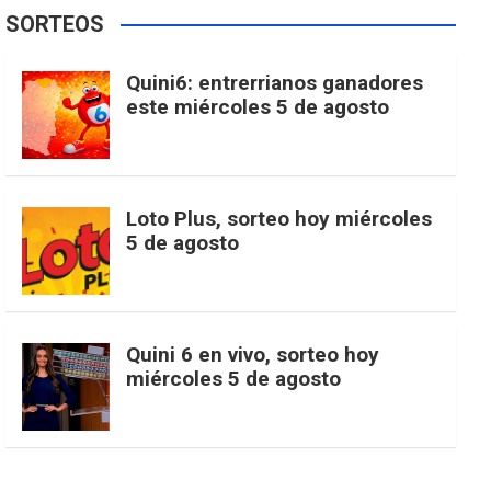
e
t
T
t
g
SORTEOS
i
u
e
b
a
o
e
l
Quini6: entrerrianos ganadores
t
T
d
este miércoles 5 de agosto
o
g
k
r
e
t
u
o
r
e
M
Loto Plus, sorteo hoy miércoles
e
b
5 de agosto
k
a
s
a
r
e
m
t
p
Quini 6 en vivo, sorteo hoy
miércoles 5 de agosto
s