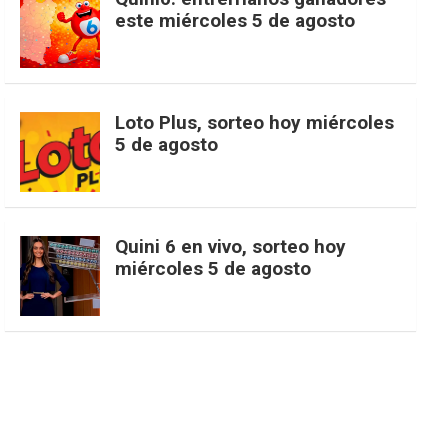
t
T
d
este miércoles 5 de agosto
o
g
k
r
e
t
u
o
r
e
M
Loto Plus, sorteo hoy miércoles
e
b
5 de agosto
k
a
s
a
r
e
m
t
p
Quini 6 en vivo, sorteo hoy
miércoles 5 de agosto
s