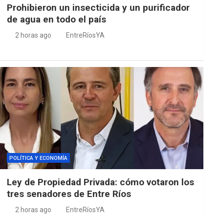
Prohibieron un insecticida y un purificador
de agua en todo el país
2 horas ago
EntreRíosYA
POLÍTICA Y ECONOMÍA
Ley de Propiedad Privada: cómo votaron los
tres senadores de Entre Ríos
2 horas ago
EntreRíosYA