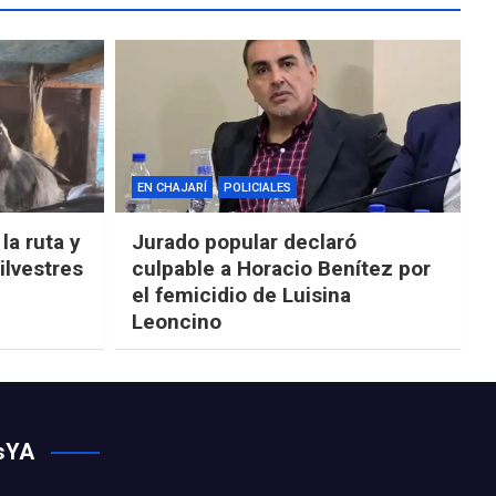
EN CHAJARÍ
POLICIALES
la ruta y
Jurado popular declaró
ilvestres
culpable a Horacio Benítez por
el femicidio de Luisina
Leoncino
osYA