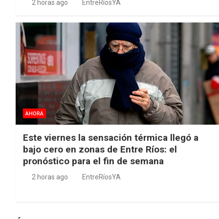
2 horas ago
EntreRíosYA
AHORA
Este viernes la sensación térmica llegó a
bajo cero en zonas de Entre Ríos: el
pronóstico para el fin de semana
2 horas ago
EntreRíosYA