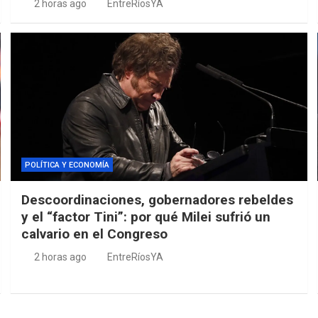
2 horas ago
EntreRíosYA
POLÍTICA Y ECONOMÍA
Descoordinaciones, gobernadores rebeldes
y el “factor Tini”: por qué Milei sufrió un
calvario en el Congreso
2 horas ago
EntreRíosYA