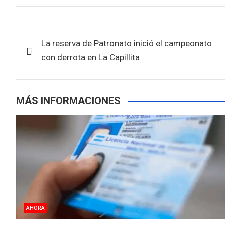
ce
tt
at
ar
b
er
s
e
Navegación
o
A
La reserva de Patronato inició el campeonato
de
o
p
con derrota en La Capillita
k
p
entradas
MÁS INFORMACIONES
AHORA