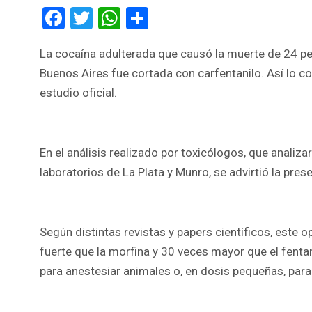
F
T
W
S
a
wi
h
h
La cocaína adulterada que causó la muerte de 24 pe
ce
tt
at
ar
Buenos Aires fue cortada con carfentanilo. Así lo co
b
er
s
e
estudio oficial.
o
A
o
p
k
p
En el análisis realizado por toxicólogos, que anali
laboratorios de La Plata y Munro, se advirtió la pres
Según distintas revistas y papers científicos, este
fuerte que la morfina y 30 veces mayor que el fentani
para anestesiar animales o, en dosis pequeñas, para