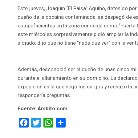
Este jueves, Joaquín “El Paisa” Aquino, detenido po
dueño de la cocaína contaminada, se despegó de esa
estupefacientes en la zona conocida como “Puerta 8”.
este miércoles sorpresivamente pidió ampliar la ind
alojado, dijo que no tiene “nada que ver” con la vent
Además, desconoció ser el dueño de unas cinco mil 
durante el allanamiento en su domicilio. La declaraci
exposición en la que negó los cargos y rechazó la 
respondería preguntas.
Fuente: Ámbito.com
F
T
W
S
a
wi
h
h