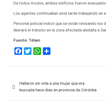
De todos modos, ambos edificios fueron evacuados p
Los agentes continuaban esta tarde trabajando en el
Personal policial indicó que se están revisando los 
liberará el tránsito en la zona afectada aledaña a S
Fuente: Télam
F
T
W
S
a
wi
h
h
ce
tt
at
ar
b
er
s
e
Navegación
o
A
Hallaron sin vida a una mujer que era
de
o
p
buscada hace días en provincia de Córdoba
k
p
entradas