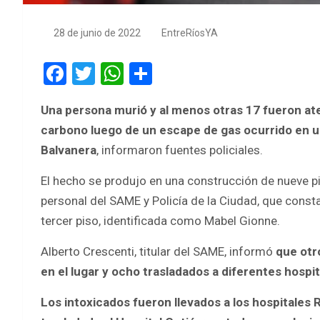
28 de junio de 2022
EntreRíosYA
F
T
W
S
a
wi
h
h
Una persona murió y al menos otras 17 fueron at
ce
tt
at
ar
carbono luego de un escape de gas ocurrido en un
b
er
s
e
Balvanera
, informaron fuentes policiales.
o
A
El hecho se produjo en una construcción de nueve p
o
p
personal del SAME y Policía de la Ciudad, que consta
k
p
tercer piso, identificada como Mabel Gionne.
Alberto Crescenti, titular del SAME, informó
que otr
en el lugar y ocho trasladados a diferentes hospit
Los intoxicados fueron llevados a los hospitales