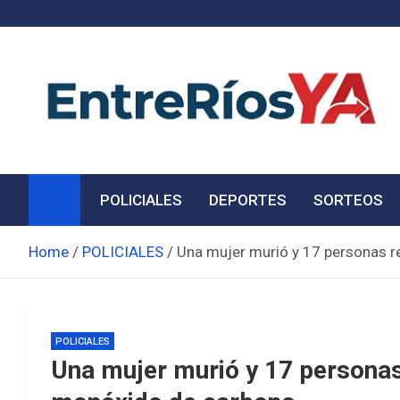
Skip
to
content
Noticias de Entre Ríos
Información de toda la provincia ahora
POLICIALES
DEPORTES
SORTEOS
Home
POLICIALES
Una mujer murió y 17 personas r
POLICIALES
Una mujer murió y 17 personas