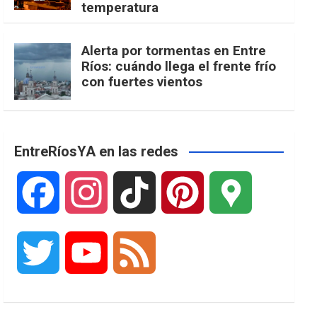
temperatura
Alerta por tormentas en Entre
Ríos: cuándo llega el frente frío
con fuertes vientos
EntreRíosYA en las redes
F
I
T
P
G
a
n
i
i
o
T
Y
F
c
s
k
n
o
w
o
e