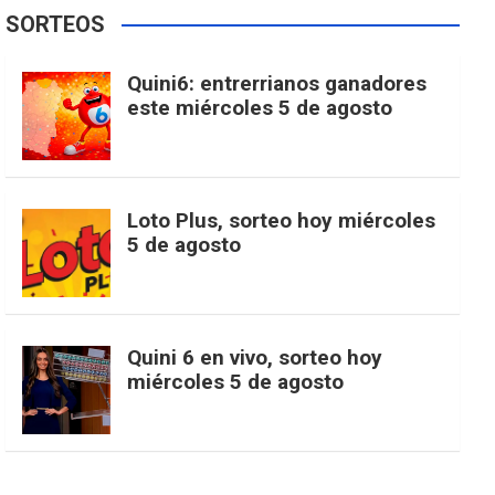
e
t
T
t
g
SORTEOS
i
u
e
b
a
o
e
l
Quini6: entrerrianos ganadores
t
T
d
este miércoles 5 de agosto
o
g
k
r
e
t
u
o
r
e
M
Loto Plus, sorteo hoy miércoles
e
b
5 de agosto
k
a
s
a
r
e
m
t
p
Quini 6 en vivo, sorteo hoy
miércoles 5 de agosto
s