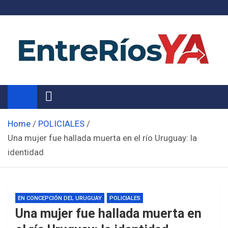
Skip
to
content
Noticias de Entre Ríos
Información de toda la provincia ahora
Home
POLICIALES
Una mujer fue hallada muerta en el río Uruguay: la
identidad
EN CONCEPCIÓN DEL URUGUAY
POLICIALES
Una mujer fue hallada muerta en