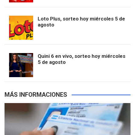
t
u
o
r
e
M
Loto Plus, sorteo hoy miércoles 5 de
e
b
agosto
k
a
s
a
r
e
m
t
p
Quini 6 en vivo, sorteo hoy miércoles
5 de agosto
s
MÁS INFORMACIONES