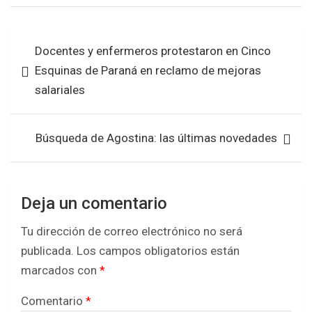
ce
tt
at
ar
b
er
s
e
Navegación
Docentes y enfermeros protestaron en Cinco
o
A
de
Esquinas de Paraná en reclamo de mejoras
o
p
entradas
salariales
k
p
Búsqueda de Agostina: las últimas novedades
Deja un comentario
Tu dirección de correo electrónico no será
publicada.
Los campos obligatorios están
marcados con
*
Comentario
*