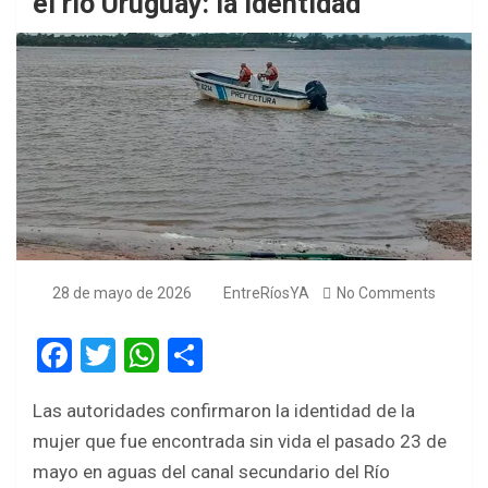
el río Uruguay: la identidad
28 de mayo de 2026
EntreRíosYA
No Comments
F
T
W
S
a
wi
h
h
Las autoridades confirmaron la identidad de la
ce
tt
at
ar
mujer que fue encontrada sin vida el pasado 23 de
b
er
s
e
mayo en aguas del canal secundario del Río