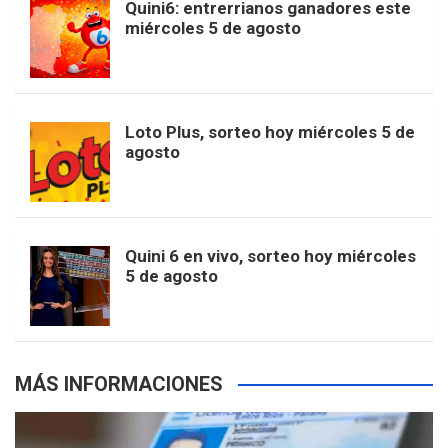
Quini6: entrerrianos ganadores este
t
T
d
miércoles 5 de agosto
o
g
k
r
e
t
u
o
r
e
M
Loto Plus, sorteo hoy miércoles 5 de
e
b
agosto
k
a
s
a
r
e
m
t
p
Quini 6 en vivo, sorteo hoy miércoles
5 de agosto
s
MÁS INFORMACIONES