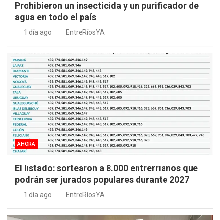
Prohibieron un insecticida y un purificador de
agua en todo el país
1 día ago
EntreRíosYA
AHORA
El listado: sortearon a 8.000 entrerrianos que
podrán ser jurados populares durante 2027
1 día ago
EntreRíosYA