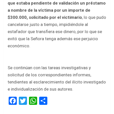
que estaba pendiente de validación un préstamo
a nombre de la víctima por un importe de
$300.000, solicitado por el victimario
, lo que pudo
cancelarse justo a tiempo, impidiéndole al
estafador que transfiera ese dinero, por lo que se
evitó que la Señora tenga además ese perjuicio
económico.
Se continúan con las tareas investigativas y
solicitud de los correspondientes informes,
tendientes al esclarecimiento del ilícito investigado
e individualización de sus autores.
F
T
W
S
a
wi
h
h