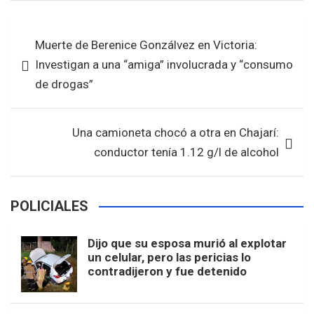
ce
tt
at
ar
b
er
s
e
Navegación
Muerte de Berenice Gonzálvez en Victoria:
o
A
de
Investigan a una “amiga” involucrada y “consumo
o
p
entradas
de drogas”
k
p
Una camioneta chocó a otra en Chajarí:
conductor tenía 1.12 g/l de alcohol
POLICIALES
Dijo que su esposa murió al explotar
un celular, pero las pericias lo
contradijeron y fue detenido