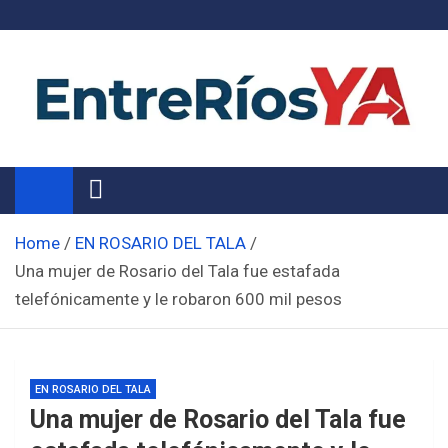
Skip
to
content
Noticias de Entre Ríos
Información de toda la provincia ahora
Home
EN ROSARIO DEL TALA
Una mujer de Rosario del Tala fue estafada
telefónicamente y le robaron 600 mil pesos
EN ROSARIO DEL TALA
Una mujer de Rosario del Tala fue