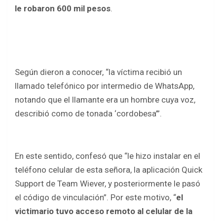
b
er
s
e
le robaron 600 mil pesos
.
o
A
o
p
k
p
Según dieron a conocer, “la víctima recibió un
llamado telefónico por intermedio de WhatsApp,
notando que el llamante era un hombre cuya voz,
describió como de tonada ‘cordobesa’”.
En este sentido, confesó que “le hizo instalar en el
teléfono celular de esta señora, la aplicación Quick
Support de Team Wiever, y posteriormente le pasó
el código de vinculación”. Por este motivo, “
el
victimario tuvo acceso remoto al celular de la