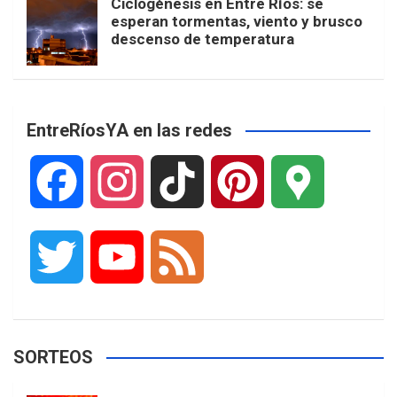
Ciclogénesis en Entre Ríos: se
esperan tormentas, viento y brusco
descenso de temperatura
EntreRíosYA en las redes
F
I
T
P
G
a
n
i
i
o
T
Y
F
c
s
k
n
o
w
o
e
e
t
T
t
g
SORTEOS
i
u
e
b
a
o
e
l