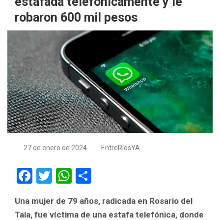
estafada telefónicamente y le
robaron 600 mil pesos
27 de enero de 2024
EntreRíosYA
F
T
W
S
a
wi
h
h
Una mujer de 79 años, radicada en Rosario del
ce
tt
at
ar
Tala, fue víctima de una estafa telefónica, donde