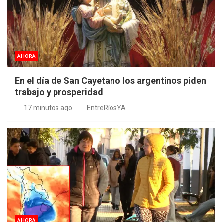
AHORA
En el día de San Cayetano los argentinos piden
trabajo y prosperidad
17 minutos ago
EntreRíosYA
AHORA