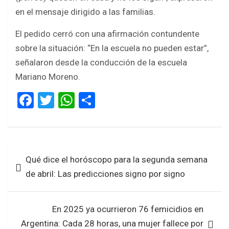
en el mensaje dirigido a las familias.
El pedido cerró con una afirmación contundente
sobre la situación: “En la escuela no pueden estar”,
señalaron desde la conducción de la escuela
Mariano Moreno.
F
T
W
S
a
wi
h
h
ce
tt
at
ar
b
er
s
e
Navegación
Qué dice el horóscopo para la segunda semana
o
A
de
de abril: Las predicciones signo por signo
o
p
entradas
k
p
En 2025 ya ocurrieron 76 femicidios en
Argentina: Cada 28 horas, una mujer fallece por