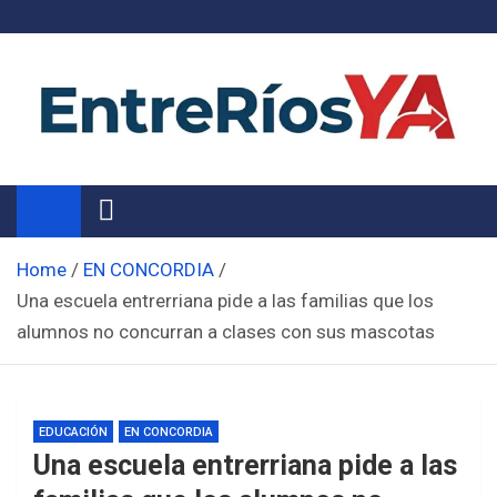
Skip
to
content
Noticias de Entre Ríos
Información de toda la provincia ahora
Home
EN CONCORDIA
Una escuela entrerriana pide a las familias que los
alumnos no concurran a clases con sus mascotas
EDUCACIÓN
EN CONCORDIA
Una escuela entrerriana pide a las