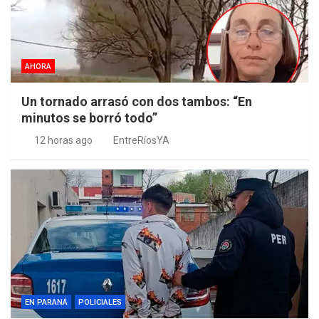
AHORA
Un tornado arrasó con dos tambos: “En
minutos se borró todo”
12 horas ago
EntreRíosYA
EN PARANÁ
POLICIALES