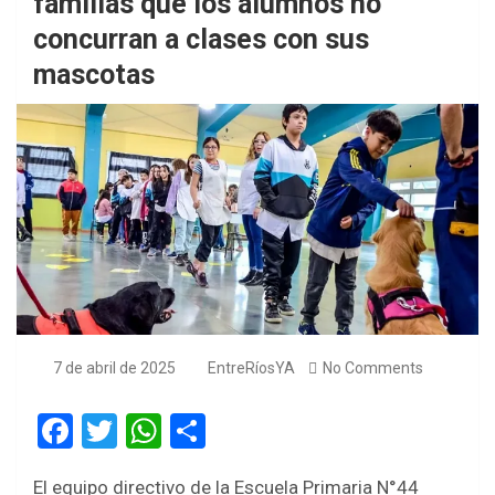
familias que los alumnos no
concurran a clases con sus
mascotas
7 de abril de 2025
EntreRíosYA
No Comments
F
T
W
S
a
wi
h
h
El equipo directivo de la Escuela Primaria N°44