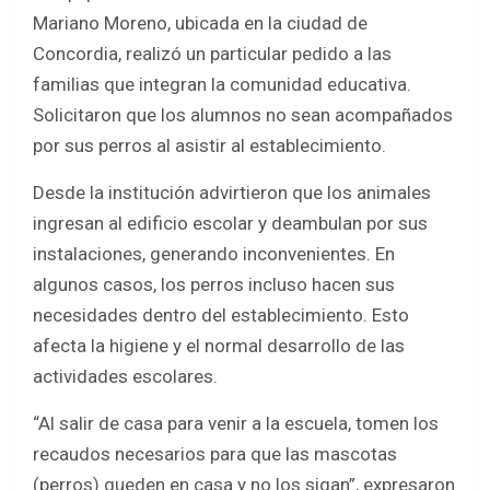
ce
tt
at
ar
Mariano Moreno, ubicada en la ciudad de
b
er
s
e
Concordia, realizó un particular pedido a las
o
A
familias que integran la comunidad educativa.
o
p
Solicitaron que los alumnos no sean acompañados
k
p
por sus perros al asistir al establecimiento.
Desde la institución advirtieron que los animales
ingresan al edificio escolar y deambulan por sus
instalaciones, generando inconvenientes. En
algunos casos, los perros incluso hacen sus
necesidades dentro del establecimiento. Esto
afecta la higiene y el normal desarrollo de las
actividades escolares.
“Al salir de casa para venir a la escuela, tomen los
recaudos necesarios para que las mascotas
(perros) queden en casa y no los sigan”, expresaron