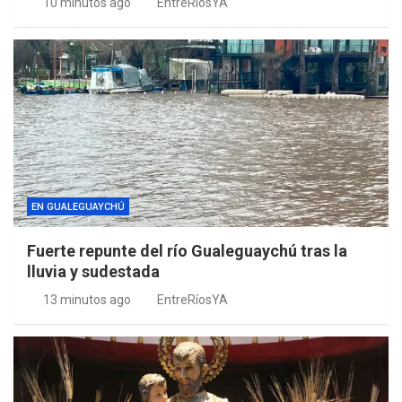
10 minutos ago
EntreRíosYA
EN GUALEGUAYCHÚ
Fuerte repunte del río Gualeguaychú tras la
lluvia y sudestada
13 minutos ago
EntreRíosYA