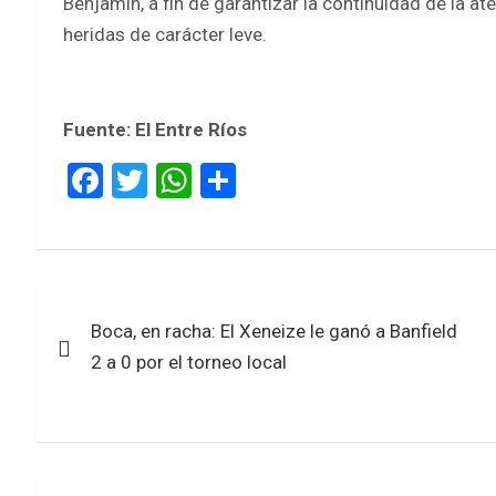
Benjamín, a fin de garantizar la continuidad de la a
heridas de carácter leve.
Fuente: El Entre Ríos
F
T
W
S
a
wi
h
h
ce
tt
at
ar
b
er
s
e
Navegación
o
A
Boca, en racha: El Xeneize le ganó a Banfield
de
o
p
2 a 0 por el torneo local
k
p
entradas