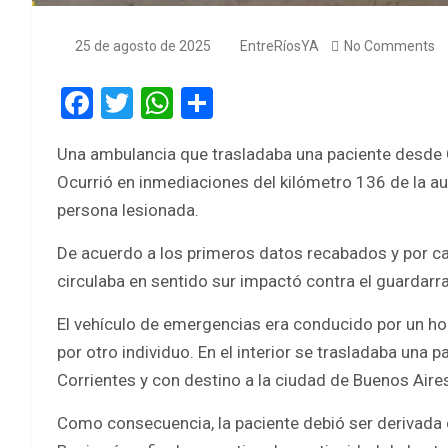
25 de agosto de 2025
EntreRíosYA
No Comments
F
T
W
S
a
wi
h
h
Una ambulancia que trasladaba una paciente desde C
ce
tt
at
ar
Ocurrió en inmediaciones del kilómetro 136 de la a
b
er
s
e
persona lesionada.
o
A
De acuerdo a los primeros datos recabados y por ca
o
p
circulaba en sentido sur impactó contra el guardarrai
k
p
El vehículo de emergencias era conducido por un 
por otro individuo. En el interior se trasladaba una 
Corrientes y con destino a la ciudad de Buenos Aire
Como consecuencia, la paciente debió ser derivada 