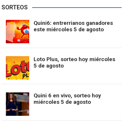
e
t
T
t
g
SORTEOS
i
u
e
b
a
o
e
l
Quini6: entrerrianos ganadores
t
T
d
este miércoles 5 de agosto
o
g
k
r
e
t
u
o
r
e
M
Loto Plus, sorteo hoy miércoles
e
b
5 de agosto
k
a
s
a
r
e
m
t
p
Quini 6 en vivo, sorteo hoy
miércoles 5 de agosto
s