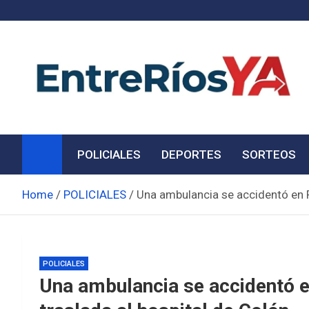
Skip
to
content
Noticias de Entre Ríos
Información de toda la provincia ahora
POLICIALES
DEPORTES
SORTEOS
Home
POLICIALES
Una ambulancia se accidentó en R
POLICIALES
Una ambulancia se accidentó e