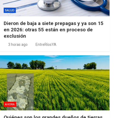
SALUD
Dieron de baja a siete prepagas y ya son 15
en 2026: otras 55 están en proceso de
exclusión
3 horas ago
EntreRíosYA
AHORA
Quiénes son los grandes dueños de tierras