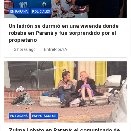
EN PARANÁ
POLICIALES
Un ladrón se durmió en una vivienda donde
robaba en Paraná y fue sorprendido por el
propietario
3 horas ago
EntreRíosYA
EN PARANÁ
ESPECTÁCULOS
Zulma Lobato en Paraná: el comunicado de