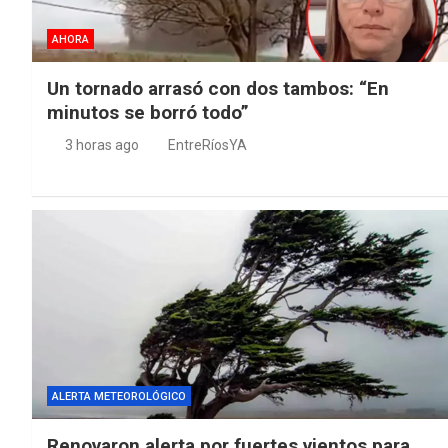
AHORA
Un tornado arrasó con dos tambos: “En
minutos se borró todo”
3 horas ago
EntreRíosYA
ALERTA METEOROLÓGICO
Renovaron alerta por fuertes vientos para