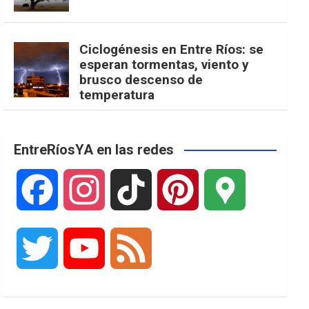
Ciclogénesis en Entre Ríos: se
esperan tormentas, viento y
brusco descenso de
temperatura
EntreRíosYA en las redes
F
I
T
P
G
a
n
i
i
o
T
Y
F
c
s
k
n
o
w
o
e