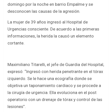
b
er
s
e
domingo por la noche en barrio Empalme y se
o
A
desconocen las causas de la agresión.
o
p
La mujer de 39 años ingresó al Hospital de
k
p
Urgencias consciente. De acuerdo a las primeras
informaciones, la herida la causó un elemento
cortante.
Maximiliano Titarelli, el jefe de Guardia del Hospital,
expresó: “Ingresó con herida penetrante en el tórax
izquierdo. Se le hace una ecografía donde se
objetiva un taponamiento cardiaco y se procede a
la cirugía de urgencia. Ella evoluciona en el post
operatorio con un drenaje de tórax y control de las
lesiones”.