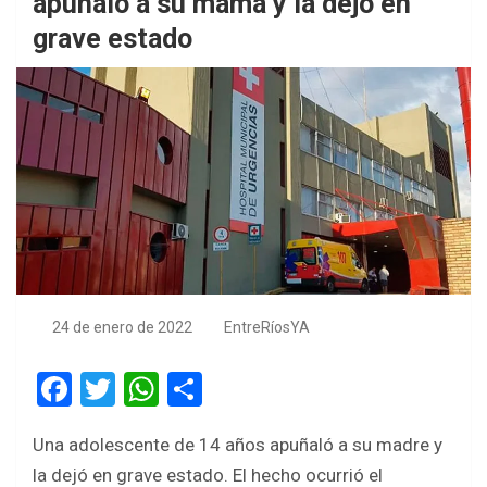
apuñaló a su mamá y la dejó en
grave estado
24 de enero de 2022
EntreRíosYA
F
T
W
S
a
wi
h
h
Una adolescente de 14 años apuñaló a su madre y
ce
tt
at
ar
la dejó en grave estado. El hecho ocurrió el