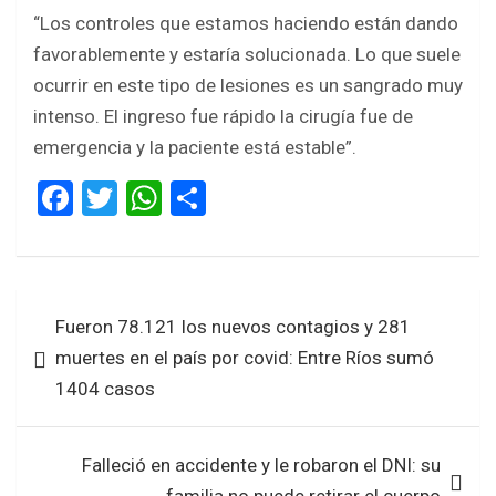
“Los controles que estamos haciendo están dando
favorablemente y estaría solucionada. Lo que suele
ocurrir en este tipo de lesiones es un sangrado muy
intenso. El ingreso fue rápido la cirugía fue de
emergencia y la paciente está estable”.
F
T
W
S
a
wi
h
h
ce
tt
at
ar
b
er
s
e
Navegación
Fueron 78.121 los nuevos contagios y 281
o
A
de
muertes en el país por covid: Entre Ríos sumó
o
p
entradas
1404 casos
k
p
Falleció en accidente y le robaron el DNI: su