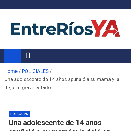
Skip
to
content
Noticias de Entre Ríos
Información de toda la provincia ahora
Home
POLICIALES
Una adolescente de 14 años apuñaló a su mamá y la
dejó en grave estado
POLICIALES
Una adolescente de 14 años