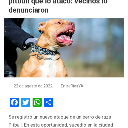
pitbull que lo atacó: Vecinos lo
denunciaron
22 de agosto de 2022
EntreRíosYA
F
T
W
S
a
wi
h
h
Se registró un nuevo ataque de un perro de raza
ce
tt
at
ar
Pitbull. En esta oportunidad, sucedió en la ciudad