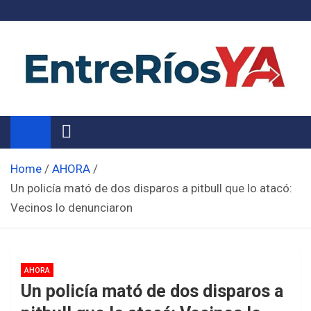
Skip
to
content
Noticias de Entre Ríos
Información de toda la provincia ahora
Home
AHORA
Un policía mató de dos disparos a pitbull que lo atacó:
Vecinos lo denunciaron
AHORA
Un policía mató de dos disparos a