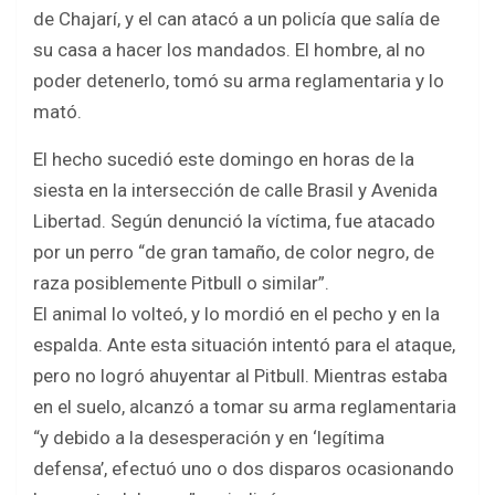
b
er
s
e
de Chajarí, y el can atacó a un policía que salía de
o
A
su casa a hacer los mandados. El hombre, al no
o
p
poder detenerlo, tomó su arma reglamentaria y lo
k
p
mató.
El hecho sucedió este domingo en horas de la
siesta en la intersección de calle Brasil y Avenida
Libertad. Según denunció la víctima, fue atacado
por un perro “de gran tamaño, de color negro, de
raza posiblemente Pitbull o similar”.
El animal lo volteó, y lo mordió en el pecho y en la
espalda. Ante esta situación intentó para el ataque,
pero no logró ahuyentar al Pitbull. Mientras estaba
en el suelo, alcanzó a tomar su arma reglamentaria
“y debido a la desesperación y en ‘legítima
defensa’, efectuó uno o dos disparos ocasionando