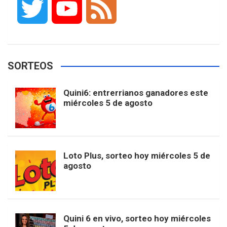
T
Y
F
c
s
k
n
o
w
o
e
e
t
T
t
g
SORTEOS
i
u
e
b
a
o
e
l
Quini6: entrerrianos ganadores este
t
T
d
miércoles 5 de agosto
o
g
k
r
e
t
u
o
r
e
M
Loto Plus, sorteo hoy miércoles 5 de
e
b
agosto
k
a
s
a
r
e
m
t
p
Quini 6 en vivo, sorteo hoy miércoles