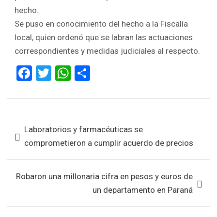
hecho.
Se puso en conocimiento del hecho a la Fiscalía
local, quien ordenó que se labran las actuaciones
correspondientes y medidas judiciales al respecto.
F
T
W
S
a
wi
h
h
ce
tt
at
ar
b
er
s
e
Navegación
Laboratorios y farmacéuticas se
o
A
de
comprometieron a cumplir acuerdo de precios
o
p
entradas
k
p
Robaron una millonaria cifra en pesos y euros de
un departamento en Paraná