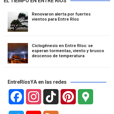
EL TIEMPO EN ENTRE RÍOS
Renovaron alerta por fuertes
vientos para Entre Ríos
Ciclogénesis en Entre Ríos: se
esperan tormentas, viento y brusco
descenso de temperatura
EntreRíosYA en las redes
F
I
T
P
G
a
n
i
i
o