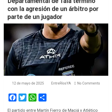
Departamental de Tala terminó
con la agresión de un árbitro por
parte de un jugador
12 de mayo de 2025
EntreRíosYA
No Comments
F
T
W
S
a
wi
h
h
El partido entre Martín Fierro de Maciá y Atlético