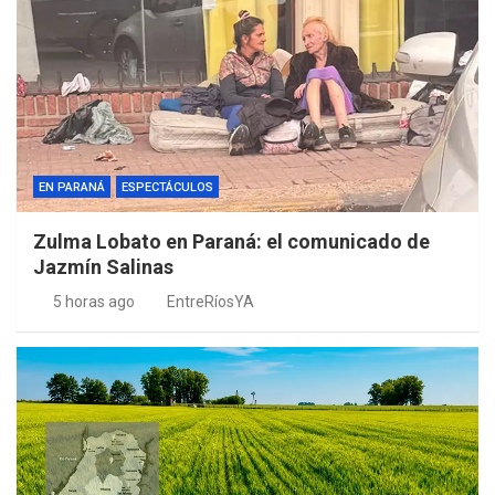
EN PARANÁ
ESPECTÁCULOS
Zulma Lobato en Paraná: el comunicado de
Jazmín Salinas
5 horas ago
EntreRíosYA