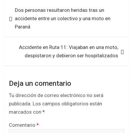
b
er
s
e
Navegación
Dos personas resultaron heridas tras un
o
A
de
accidente entre un colectivo y una moto en
o
p
entradas
Paraná
k
p
Accidente en Ruta 11: Viajaban en una moto,
despistaron y debieron ser hospitalizados
Deja un comentario
Tu dirección de correo electrónico no será
publicada.
Los campos obligatorios están
marcados con
*
Comentario
*