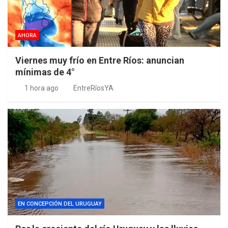
AHORA
Viernes muy frío en Entre Ríos: anuncian
mínimas de 4°
1 hora ago
EntreRíosYA
EN CONCEPCIÓN DEL URUGUAY