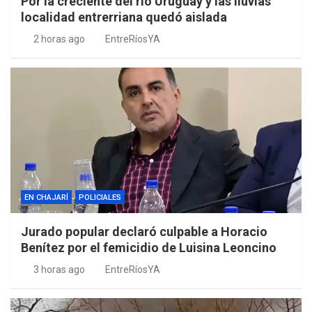
Por la creciente del río Uruguay y las lluvias
localidad entrerriana quedó aislada
2 horas ago
EntreRíosYA
EN CHAJARÍ
POLICIALES
Jurado popular declaró culpable a Horacio
Benítez por el femicidio de Luisina Leoncino
3 horas ago
EntreRíosYA