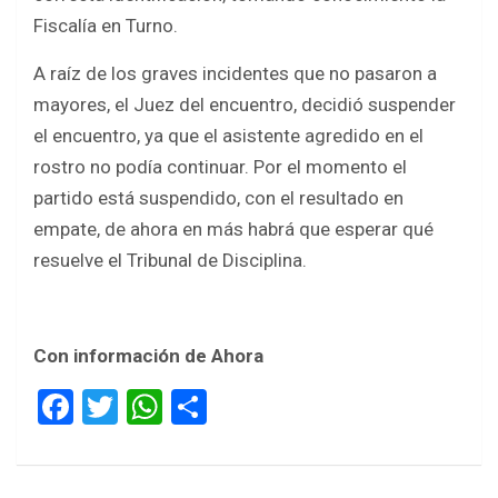
Fiscalía en Turno.
A raíz de los graves incidentes que no pasaron a
mayores, el Juez del encuentro, decidió suspender
el encuentro, ya que el asistente agredido en el
rostro no podía continuar. Por el momento el
partido está suspendido, con el resultado en
empate, de ahora en más habrá que esperar qué
resuelve el Tribunal de Disciplina.
Con información de Ahora
F
T
W
S
a
wi
h
h
ce
tt
at
ar