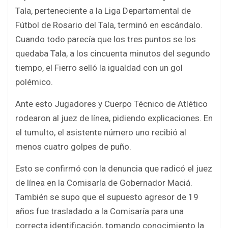
ce
tt
at
ar
Tala, perteneciente a la Liga Departamental de
b
er
s
e
Fútbol de Rosario del Tala, terminó en escándalo.
o
A
Cuando todo parecía que los tres puntos se los
o
p
quedaba Tala, a los cincuenta minutos del segundo
k
p
tiempo, el Fierro selló la igualdad con un gol
polémico.
Ante esto Jugadores y Cuerpo Técnico de Atlético
rodearon al juez de línea, pidiendo explicaciones. En
el tumulto, el asistente número uno recibió al
menos cuatro golpes de puño.
Esto se confirmó con la denuncia que radicó el juez
de línea en la Comisaría de Gobernador Maciá.
También se supo que el supuesto agresor de 19
años fue trasladado a la Comisaría para una
correcta identificación, tomando conocimiento la