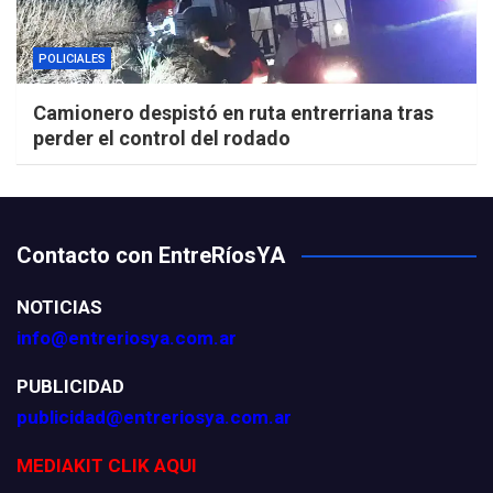
POLICIALES
Camionero despistó en ruta entrerriana tras
perder el control del rodado
Contacto con EntreRíosYA
NOTICIAS
info@entreriosya.com.ar
PUBLICIDAD
publicidad@entreriosya.com.ar
MEDIAKIT CLIK AQUI