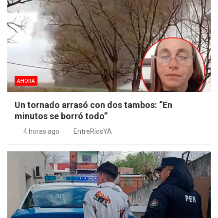
AHORA
Un tornado arrasó con dos tambos: “En
minutos se borró todo”
4 horas ago
EntreRíosYA