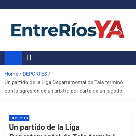
Skip
to
content
Noticias de Entre Ríos
Información de toda la provincia ahora
Home
DEPORTES
Un partido de la Liga Departamental de Tala terminó
con la agresión de un árbitro por parte de un jugador
DEPORTES
Un partido de la Liga