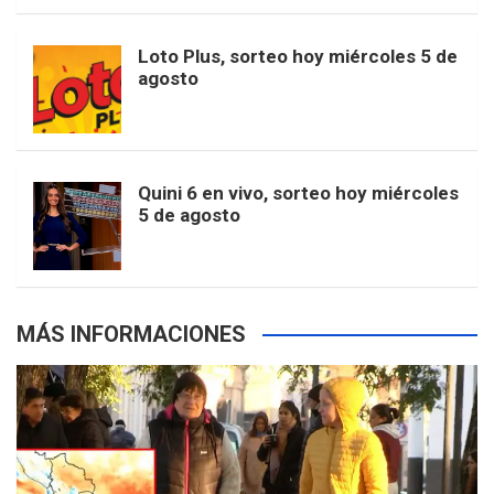
t
u
o
r
e
M
Loto Plus, sorteo hoy miércoles 5 de
e
b
agosto
k
a
s
a
r
e
m
t
p
Quini 6 en vivo, sorteo hoy miércoles
5 de agosto
s
MÁS INFORMACIONES