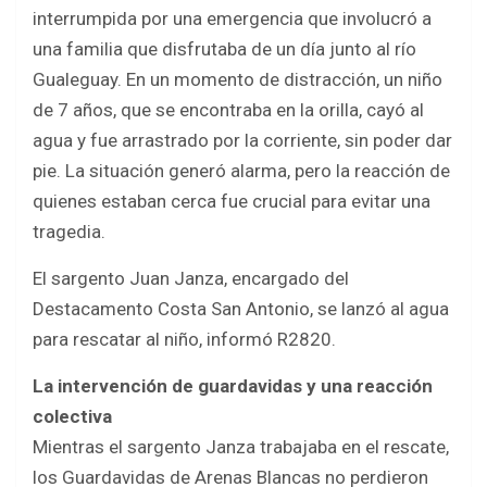
b
er
s
e
interrumpida por una emergencia que involucró a
o
A
una familia que disfrutaba de un día junto al río
o
p
Gualeguay. En un momento de distracción, un niño
k
p
de 7 años, que se encontraba en la orilla, cayó al
agua y fue arrastrado por la corriente, sin poder dar
pie. La situación generó alarma, pero la reacción de
quienes estaban cerca fue crucial para evitar una
tragedia.
El sargento Juan Janza, encargado del
Destacamento Costa San Antonio, se lanzó al agua
para rescatar al niño, informó R2820.
La intervención de guardavidas y una reacción
colectiva
Mientras el sargento Janza trabajaba en el rescate,
los Guardavidas de Arenas Blancas no perdieron