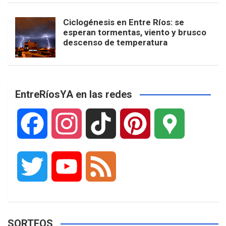
Ciclogénesis en Entre Ríos: se
esperan tormentas, viento y brusco
descenso de temperatura
EntreRíosYA en las redes
F
I
T
P
G
a
n
i
i
o
T
Y
F
c
s
k
n
o
w
o
e
e
t
T
t
g
SORTEOS