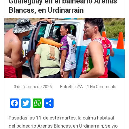
Gualeguay en el balneario Arenas
Blancas, en Urdinarrain
3 de febrero de 2026
EntreRíosYA
No Comments
F
T
W
S
a
wi
h
h
Pasadas las 11 de este martes, la calma habitual
ce
tt
at
ar
del balneario Arenas Blancas, en Urdinarrain, se vio