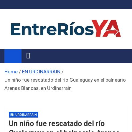
Skip
to
content
Noticias de Entre Ríos
Información de toda la provincia ahora
Home
EN URDINARRAIN
Un niño fue rescatado del río Gualeguay en el balneario
Arenas Blancas, en Urdinarrain
EN URDINARRAIN
Un niño fue rescatado del río