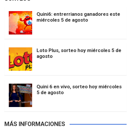
i
u
e
b
a
o
e
l
Quini6: entrerrianos ganadores este
t
T
d
miércoles 5 de agosto
o
g
k
r
e
t
u
o
r
e
M
Loto Plus, sorteo hoy miércoles 5 de
e
b
agosto
k
a
s
a
r
e
m
t
p
Quini 6 en vivo, sorteo hoy miércoles
5 de agosto
s
MÁS INFORMACIONES