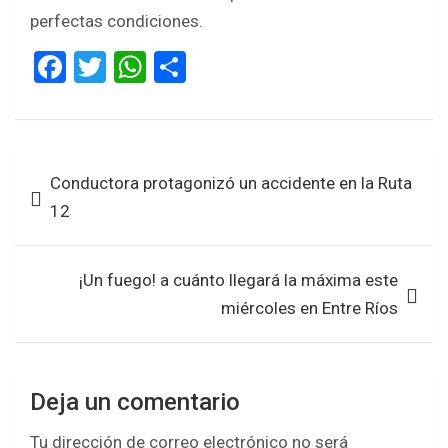
perfectas condiciones.
F
T
W
S
a
wi
h
h
ce
tt
at
ar
b
er
s
e
Navegación
Conductora protagonizó un accidente en la Ruta
o
A
de
12
o
p
entradas
k
p
¡Un fuego! a cuánto llegará la máxima este
miércoles en Entre Ríos
Deja un comentario
Tu dirección de correo electrónico no será