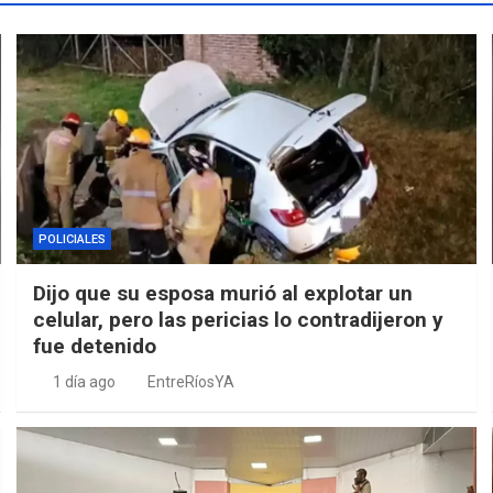
POLICIALES
Dijo que su esposa murió al explotar un
celular, pero las pericias lo contradijeron y
fue detenido
1 día ago
EntreRíosYA