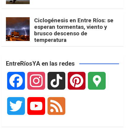
Ciclogénesis en Entre Ríos: se
esperan tormentas, viento y
brusco descenso de
temperatura
EntreRíosYA en las redes
F
I
T
P
G
a
n
i
i
o
T
Y
F
c
s
k
n
o
w
o
e