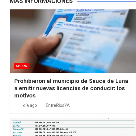
MÁS INFORMACIONES
AHORA
Prohibieron al municipio de Sauce de Luna
a emitir nuevas licencias de conducir: los
motivos
1 día ago
EntreRíosYA