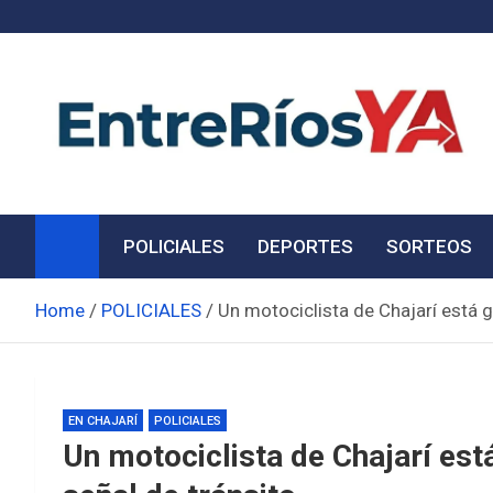
Skip
to
content
Noticias de Entre Ríos
Información de toda la provincia ahora
POLICIALES
DEPORTES
SORTEOS
Home
POLICIALES
Un motociclista de Chajarí está g
EN CHAJARÍ
POLICIALES
Un motociclista de Chajarí est