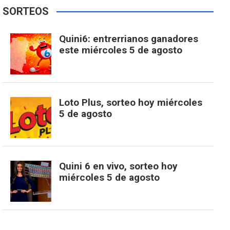
e
t
T
t
g
SORTEOS
i
u
e
b
a
o
e
l
Quini6: entrerrianos ganadores
t
T
d
este miércoles 5 de agosto
o
g
k
r
e
t
u
o
r
e
M
Loto Plus, sorteo hoy miércoles
e
b
5 de agosto
k
a
s
a
r
e
m
t
p
Quini 6 en vivo, sorteo hoy
miércoles 5 de agosto
s