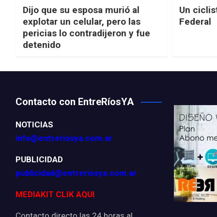
Dijo que su esposa murió al
Un ciclis
explotar un celular, pero las
Federal
pericias lo contradijeron y fue
detenido
Contacto con EntreRíosYA
NOTICIAS
info@entreriosya.com.ar
PUBLICIDAD
publicidad@entreriosya.com.ar
MEDIAKIT CLIK AQUI
Contacto directo las 24 horas al