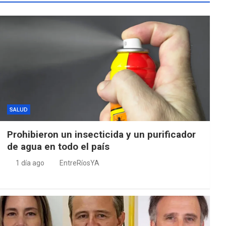
SALUD
Prohibieron un insecticida y un purificador
de agua en todo el país
1 día ago
EntreRíosYA