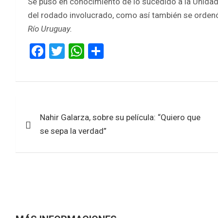
Se puso en conocimiento de lo sucedido a la Unidad 
del rodado involucrado, como así también se orden
Río Uruguay.
F
T
W
S
a
wi
h
h
ce
tt
at
ar
b
er
s
e
Navegación
o
A
Nahir Galarza, sobre su película: “Quiero que
de
o
p
se sepa la verdad”
k
p
entradas