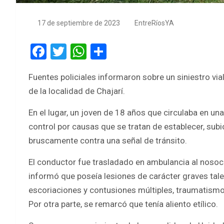
17 de septiembre de 2023
EntreRíosYA
F
T
W
S
a
wi
h
h
Fuentes policiales informaron sobre un siniestro via
ce
tt
at
ar
de la localidad de Chajarí.
b
er
s
e
o
A
En el lugar, un joven de 18 años que circulaba en 
control por causas que se tratan de establecer, subi
o
p
bruscamente contra una señal de tránsito.
k
p
El conductor fue trasladado en ambulancia al nosoc
informó que poseía lesiones de carácter graves tale
escoriaciones y contusiones múltiples, traumatismo
Por otra parte, se remarcó que tenía aliento etílico.