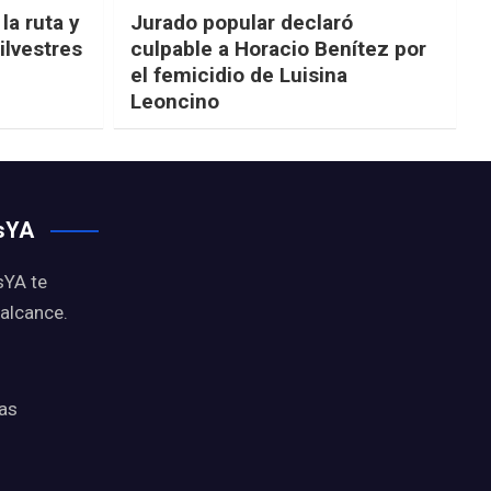
la ruta y
Jurado popular declaró
ilvestres
culpable a Horacio Benítez por
el femicidio de Luisina
Leoncino
osYA
sYA te
 alcance.
ias