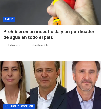
SALUD
Prohibieron un insecticida y un purificador
de agua en todo el país
1 día ago
EntreRíosYA
POLÍTICA Y ECONOMÍA