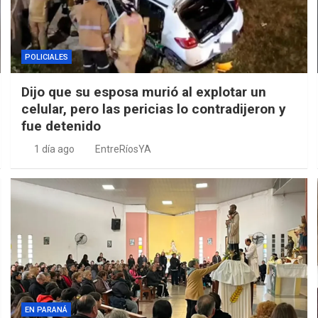
POLICIALES
Dijo que su esposa murió al explotar un
celular, pero las pericias lo contradijeron y
fue detenido
1 día ago
EntreRíosYA
EN PARANÁ