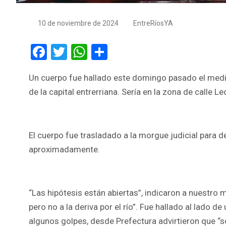
10 de noviembre de 2024
EntreRíosYA
F
T
W
S
a
wi
h
h
Un cuerpo fue hallado este domingo pasado el mediod
ce
tt
at
ar
de la capital entrerriana. Sería en la zona de calle Le
b
er
s
e
o
A
o
p
El cuerpo fue trasladado a la morgue judicial para d
k
p
aproximadamente.
“Las hipótesis están abiertas”, indicaron a nuestro
pero no a la deriva por el río”. Fue hallado al lado 
algunos golpes, desde Prefectura advirtieron que “so