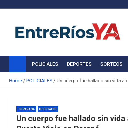
Skip
to
content
Noticias de Entre Ríos
Información de toda la provincia ahora
POLICIALES
DEPORTES
SORTEOS
Home
POLICIALES
Un cuerpo fue hallado sin vida a o
EN PARANÁ
POLICIALES
Un cuerpo fue hallado sin vida a