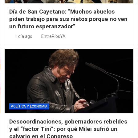
Día de San Cayetano: “Muchos abuelos
piden trabajo para sus nietos porque no ven
un futuro esperanzador”
1 día ago
EntreRíosYA
POLÍTICA Y ECONOMÍA
Descoordinaciones, gobernadores rebeldes
y el “factor Tini”: por qué Milei sufrió un
calvario en el Congreso