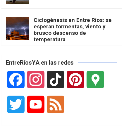
Ciclogénesis en Entre Ríos: se
esperan tormentas, viento y
brusco descenso de
temperatura
EntreRíosYA en las redes
F
I
T
P
G
a
n
i
i
o
T
Y
F
c
s
k
n
o
w
o
e