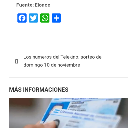
Fuente: Elonce
F
T
W
S
a
wi
h
h
ce
tt
at
ar
b
er
s
e
Navegación
o
A
Los numeros del Telekino: sorteo del
de
o
p
domingo 10 de noviembre
k
p
entradas
MÁS INFORMACIONES