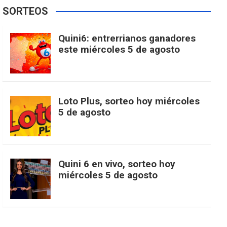
e
t
T
t
g
SORTEOS
i
u
e
b
a
o
e
l
Quini6: entrerrianos ganadores
t
T
d
este miércoles 5 de agosto
o
g
k
r
e
t
u
o
r
e
M
Loto Plus, sorteo hoy miércoles
e
b
5 de agosto
k
a
s
a
r
e
m
t
p
Quini 6 en vivo, sorteo hoy
miércoles 5 de agosto
s