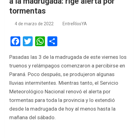
a la madrugada: rige alerta por
tormentas
4 de marzo de 2022
EntreRíosYA
F
T
W
S
a
wi
h
h
Pasadas las 3 de la madrugada de este viernes los
ce
tt
at
ar
truenos y relámpagos comenzaron a percibirse en
b
er
s
e
Paraná. Poco después, se produjeron algunas
o
A
lluvias intermitentes. Mientras tanto, el Servicio
o
p
Meteorológico Nacional renovó el alerta por
k
p
tormentas para toda la provincia y lo extendió
desde la madrugada de hoy al menos hasta la
mañana del sábado.