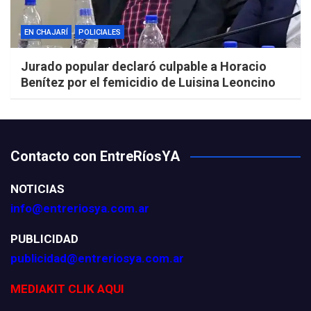
EN CHAJARÍ
POLICIALES
Jurado popular declaró culpable a Horacio
Benítez por el femicidio de Luisina Leoncino
Contacto con EntreRíosYA
NOTICIAS
info@entreriosya.com.ar
PUBLICIDAD
publicidad@entreriosya.com.ar
MEDIAKIT CLIK AQUI