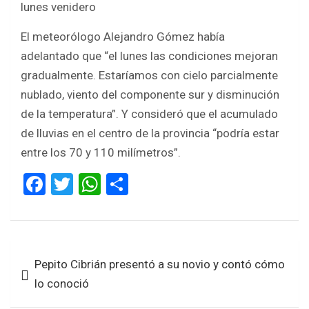
lunes venidero
El meteorólogo Alejandro Gómez había
adelantado que “el lunes las condiciones mejoran
gradualmente. Estaríamos con cielo parcialmente
nublado, viento del componente sur y disminución
de la temperatura”. Y consideró que el acumulado
de lluvias en el centro de la provincia “podría estar
entre los 70 y 110 milímetros”.
F
T
W
S
a
wi
h
h
ce
tt
at
ar
b
er
s
e
Navegación
Pepito Cibrián presentó a su novio y contó cómo
o
A
de
lo conoció
o
p
entradas