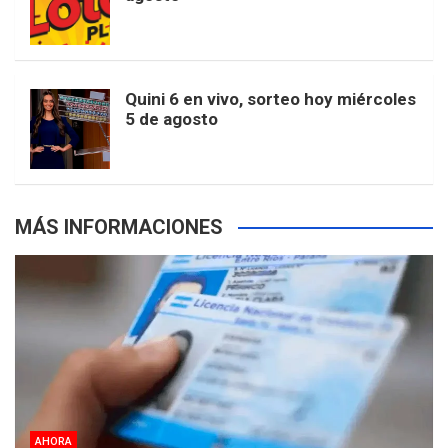
k
a
s
a
r
e
m
t
p
Quini 6 en vivo, sorteo hoy miércoles
5 de agosto
s
MÁS INFORMACIONES
AHORA