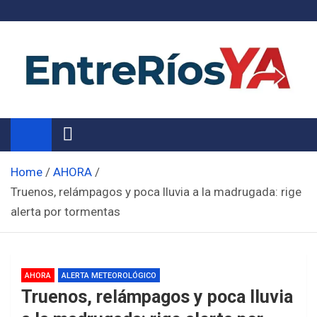
Skip
to
content
Noticias de Entre Ríos
Información de toda la provincia ahora
Home
AHORA
Truenos, relámpagos y poca lluvia a la madrugada: rige
alerta por tormentas
AHORA
ALERTA METEOROLÓGICO
Truenos, relámpagos y poca lluvia