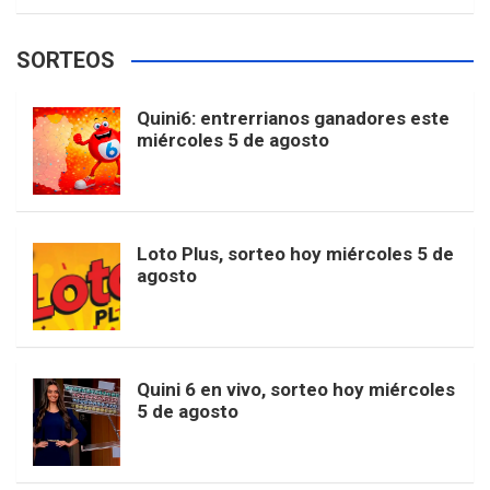
w
o
e
e
t
T
t
g
SORTEOS
i
u
e
b
a
o
e
l
Quini6: entrerrianos ganadores este
t
T
d
miércoles 5 de agosto
o
g
k
r
e
t
u
o
r
e
M
Loto Plus, sorteo hoy miércoles 5 de
e
b
agosto
k
a
s
a
r
e
m
t
p
Quini 6 en vivo, sorteo hoy miércoles
5 de agosto
s