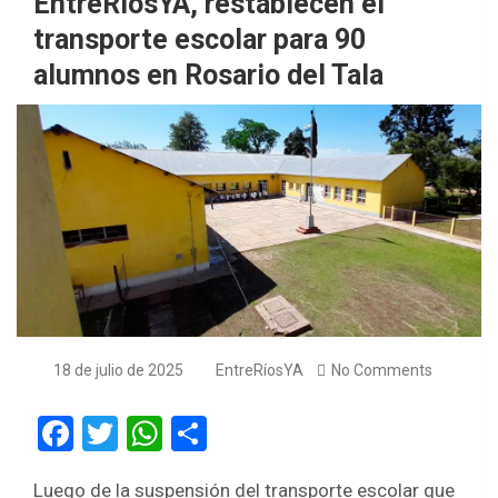
EntreRíosYA, restablecen el
transporte escolar para 90
alumnos en Rosario del Tala
18 de julio de 2025
EntreRíosYA
No Comments
F
T
W
S
a
wi
h
h
Luego de la suspensión del transporte escolar que