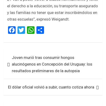
el derecho a la educación, su transporte asegurado
y las familias no tener que estar inscribiéndolos en
otras escuelas”, expresó Weigandt.
F
T
W
S
a
wi
h
h
ce
tt
at
ar
b
er
s
e
Navegación
Joven murió tras consumir hongos
o
A
de
alucinógenos en Concepción del Uruguay: los
o
p
entradas
resultados preliminares de la autopsia
k
p
El dólar oficial volvió a subir, cuanto cotiza ahora