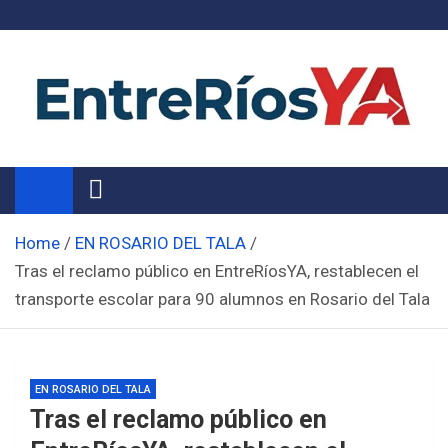
Skip
to
content
Noticias de Entre Ríos
Información de toda la provincia ahora
Home
EN ROSARIO DEL TALA
Tras el reclamo público en EntreRíosYA, restablecen el
transporte escolar para 90 alumnos en Rosario del Tala
EN ROSARIO DEL TALA
Tras el reclamo público en