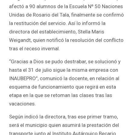
ce
tt
at
ar
afectó a 90 alumnos de la Escuela Nº 50 Naciones
b
er
s
e
Unidas de Rosario del Tala, finalmente se confirmó
o
A
la restitución del servicio. Así lo informó la
o
p
directora del establecimiento, Stella Maris
k
p
Weigandt, quien notificó la resolución del conflicto
tras el receso invernal.
“Gracias a Dios se pudo destrabar, se solucionó y
hasta el 31 de julio sigue la misma empresa con
INAUBEPRO”, comunicó la docente, en relación al
esquema de funcionamiento que regirá en esta
etapa en la que se retoman las clases tras las
vacaciones.
Según indicó la directora, tras ese primer tramo,
será el municipio quien asumirá la prestación del
transporte junto al Instituto Autárquico Becario