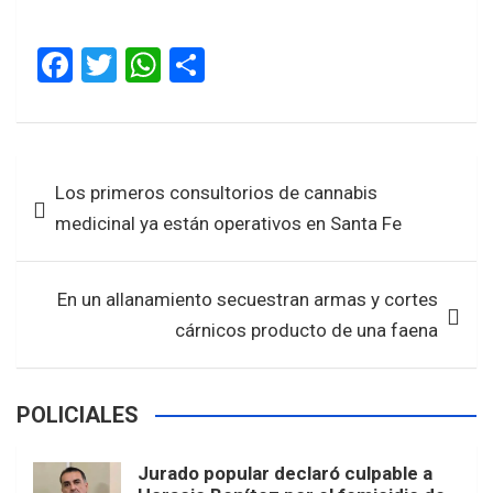
F
T
W
S
a
wi
h
h
ce
tt
at
ar
b
er
s
e
Navegación
Los primeros consultorios de cannabis
o
A
de
medicinal ya están operativos en Santa Fe
o
p
entradas
k
p
En un allanamiento secuestran armas y cortes
cárnicos producto de una faena
POLICIALES
Jurado popular declaró culpable a