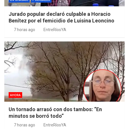
Jurado popular declaró culpable a Horacio
Benítez por el femicidio de Luisina Leoncino
7 horas ago
EntreRíosYA
AHORA
Un tornado arrasó con dos tambos: “En
minutos se borró todo”
7 horas ago
EntreRíosYA