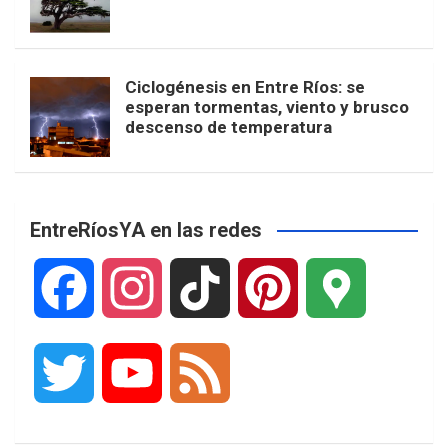
Ciclogénesis en Entre Ríos: se
esperan tormentas, viento y brusco
descenso de temperatura
EntreRíosYA en las redes
F
I
T
P
G
a
n
i
i
o
T
Y
F
c
s
k
n
o
w
o
e