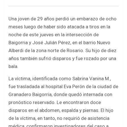
a
wi
h
h
ce
tt
at
ar
b
er
s
e
Una joven de 29 años perdió un embarazo de ocho
o
A
meses luego de haber sido atacada a tiros en la
o
p
noche de este jueves en la intersección de
Baigorria y José Julián Pérez, en el barrio Nuevo
k
p
Alberdi de la zona norte de Rosario. Su hijo de diez
años también sufrió disparos y fue rozado por una
bala.
La víctima, identificada como Sabrina Vanina M.,
fue trasladada al hospital Eva Perón de la ciudad de
Granadero Baigorria, donde quedó internada con
pronóstico reservado. Le encontraron doce
disparos en el abdomen, espalda y piernas. El hijo
de la víctima, en tanto, no requirió de asistencia
médica, confirmaron investigadores del caso a