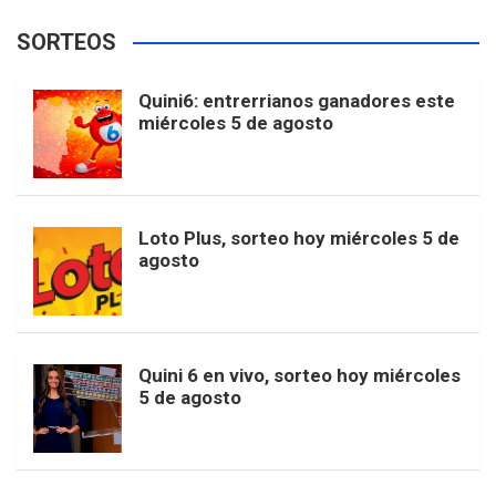
e
t
T
t
g
SORTEOS
i
u
e
b
a
o
e
l
Quini6: entrerrianos ganadores este
t
T
d
miércoles 5 de agosto
o
g
k
r
e
t
u
o
r
e
M
Loto Plus, sorteo hoy miércoles 5 de
e
b
agosto
k
a
s
a
r
e
m
t
p
Quini 6 en vivo, sorteo hoy miércoles
5 de agosto
s