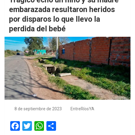
embarazada resultaron heridos
por disparos lo que llevo la
perdida del bebé
8 de septiembre de 2023
EntreRíosYA
F
T
W
S