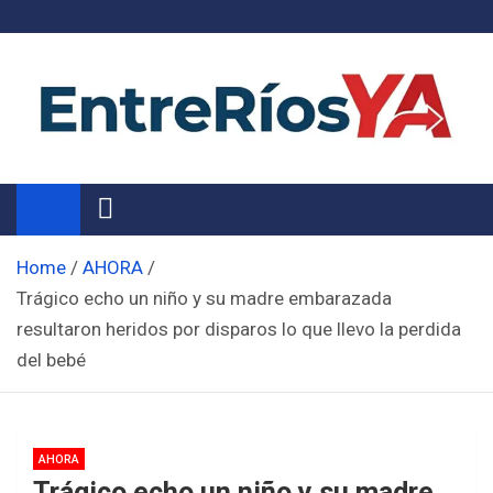
Skip
to
content
Noticias de Entre Ríos
Información de toda la provincia ahora
Home
AHORA
Trágico echo un niño y su madre embarazada
resultaron heridos por disparos lo que llevo la perdida
del bebé
AHORA
Trágico echo un niño y su madre