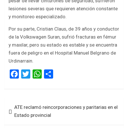
pesar de llevar cinturones de seguridad, sufrieron
lesiones severas que requieren atención constante
y monitoreo especializado.
Por su parte, Cristian Claus, de 39 años y conductor
de la Volkswagen Suran, sufrió fracturas en fémur
y maxilar, pero su estado es estable y se encuentra
fuera de peligro en el Hospital Manuel Belgrano de
Urdinarrain.
F
T
W
S
a
wi
h
h
ce
tt
at
ar
b
er
s
e
Navegación
ATE reclamó reincorporaciones y paritarias en el
o
A
de
Estado provincial
o
p
entradas