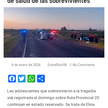
de salud de las sobrevivientes
6 de enero de 2026
EntreRíosYA
No Comments
F
T
W
S
a
wi
h
h
Las adolescentes que sobrevivieron a la tragedia
ce
tt
at
ar
vial registrada el domingo sobre Ruta Provincial 20
b
er
s
e
continúan en estado reservado. Se trata de Elina