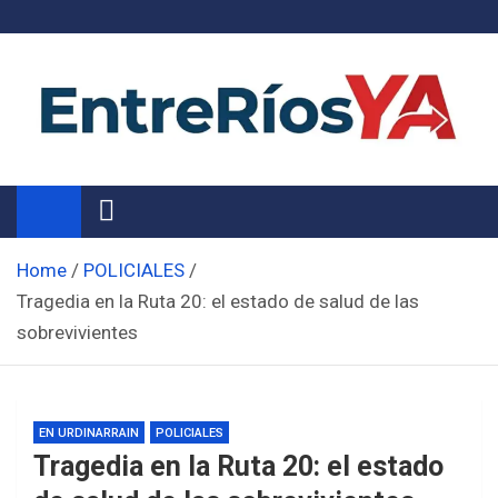
Skip
to
content
Noticias de Entre Ríos
Información de toda la provincia ahora
Home
POLICIALES
Tragedia en la Ruta 20: el estado de salud de las
sobrevivientes
EN URDINARRAIN
POLICIALES
Tragedia en la Ruta 20: el estado