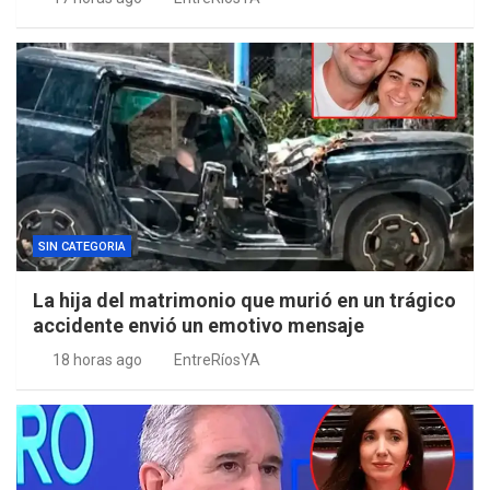
SIN CATEGORIA
La hija del matrimonio que murió en un trágico
accidente envió un emotivo mensaje
18 horas ago
EntreRíosYA