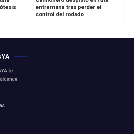
ótesis
entrerriana tras perder el
control del rodado
a
osYA
sYA te
 alcance.
ias