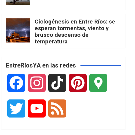
Ciclogénesis en Entre Ríos: se
esperan tormentas, viento y
brusco descenso de
temperatura
EntreRíosYA en las redes
F
I
T
P
G
a
n
i
i
o
T
Y
F
c
s
k
n
o
w
o
e