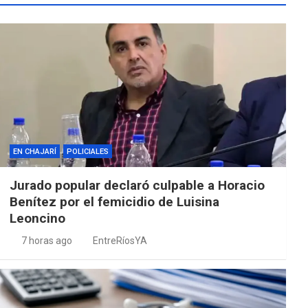
EN CHAJARÍ
POLICIALES
Jurado popular declaró culpable a Horacio
Benítez por el femicidio de Luisina
Leoncino
7 horas ago
EntreRíosYA