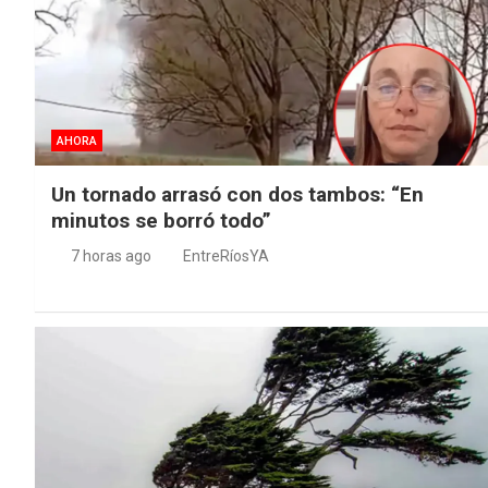
AHORA
Un tornado arrasó con dos tambos: “En
minutos se borró todo”
7 horas ago
EntreRíosYA