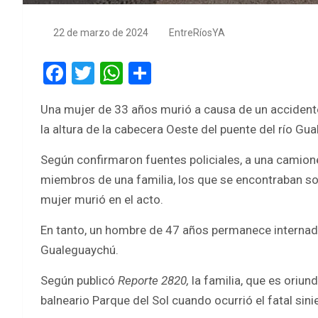
22 de marzo de 2024
EntreRíosYA
F
T
W
S
a
wi
h
h
Una mujer de 33 años murió a causa de un accidente 
ce
tt
at
ar
la altura de la cabecera Oeste del puente del río Gu
b
er
s
e
o
A
Según confirmaron fuentes policiales, a una camione
miembros de una familia, los que se encontraban so
o
p
mujer murió en el acto.
k
p
En tanto, un hombre de 47 años permanece internado 
Gualeguaychú.
Según publicó
Reporte 2820,
la familia, que es oriu
balneario Parque del Sol cuando ocurrió el fatal sini