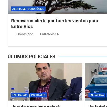
ALERTA METEOROLÓGICO
Renovaron alerta por fuertes vientos para
Entre Ríos
8 horas ago
EntreRíosYA
ÚLTIMAS POLICIALES
EN CHAJARÍ
POLICIALES
EN PARANÁ
Jurado popular declaró
Un ladró