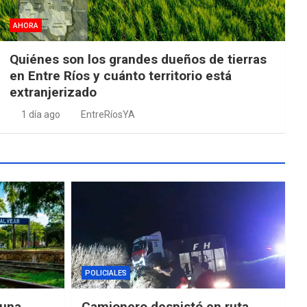
AHORA
Quiénes son los grandes dueños de tierras
en Entre Ríos y cuánto territorio está
extranjerizado
1 día ago
EntreRíosYA
POLICIALES
“una
Camionero despistó en ruta