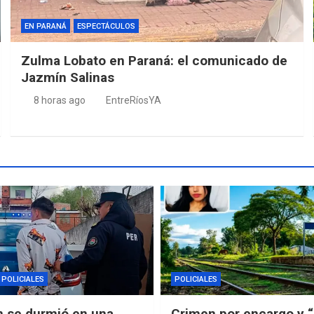
EN PARANÁ
ESPECTÁCULOS
Zulma Lobato en Paraná: el comunicado de
Jazmín Salinas
8 horas ago
EntreRíosYA
POLICIALES
POLICIALES
n se durmió en una
Crimen por encargo y 