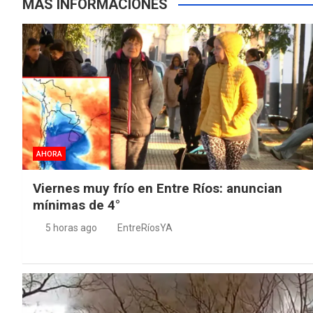
MÁS INFORMACIONES
AHORA
Viernes muy frío en Entre Ríos: anuncian
mínimas de 4°
5 horas ago
EntreRíosYA