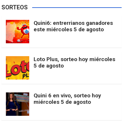
e
t
T
t
g
SORTEOS
i
u
e
b
a
o
e
l
Quini6: entrerrianos ganadores
t
T
d
este miércoles 5 de agosto
o
g
k
r
e
t
u
o
r
e
M
Loto Plus, sorteo hoy miércoles
e
b
5 de agosto
k
a
s
a
r
e
m
t
p
Quini 6 en vivo, sorteo hoy
miércoles 5 de agosto
s