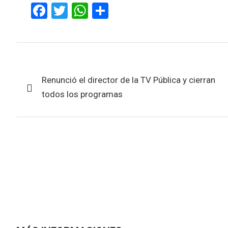
F
T
W
S
a
wi
h
h
ce
tt
at
ar
b
er
s
e
Navegación
o
A
Renunció el director de la TV Pública y cierran
de
o
p
todos los programas
k
p
entradas