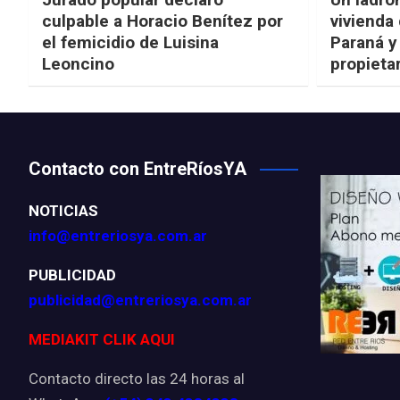
culpable a Horacio Benítez por
vivienda
el femicidio de Luisina
Paraná y
Leoncino
propieta
Contacto con EntreRíosYA
NOTICIAS
info@entreriosya.com.ar
PUBLICIDAD
publicidad@entreriosya.com.ar
MEDIAKIT CLIK AQUI
Contacto directo las 24 horas al