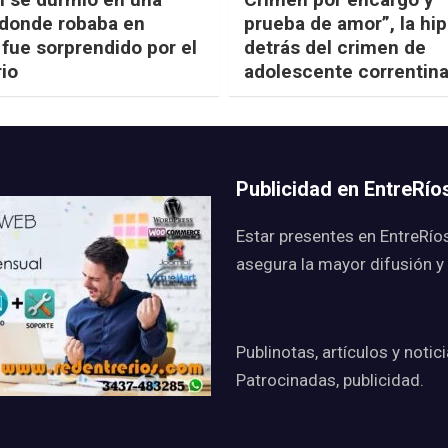
 donde robaba en
prueba de amor”, la hip
 fue sorprendido por el
detrás del crimen de
rio
adolescente correntin
Publicidad en EntreRí
Estar presentes en EntreRío
asegura la mayor difusión y
Publinotas, artículos y notic
Patrocinadas, publicidad.