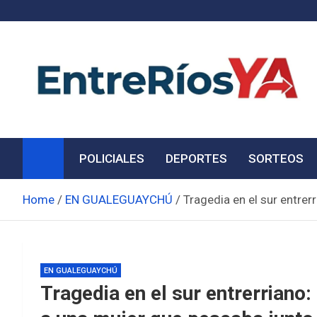
Skip
to
content
Noticias de Entre Ríos
Información de toda la provincia ahora
POLICIALES
DEPORTES
SORTEOS
Home
EN GUALEGUAYCHÚ
Tragedia en el sur entrer
EN GUALEGUAYCHÚ
Tragedia en el sur entrerriano: